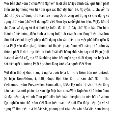
Mộc bản chữ Nôm ở chùa Vĩnh Nghiêm là di sản tư liệu đánh dấu quá trình phát
triển của hệ thống văn tự Nôm qua các thời đại Trần, Lê, Nguyễn…, chuyển từ
chỗ chủ yếu sử dụng chữ Hán của Trung Quốc sang coi trọng và chủ động sử
dụng chữ Nôm (chữ viết do người Việt Nam tạo ra để ghi âm tiếng Việt). Từ chỗ
chỉ được sử dụng số ít ở thời kỳ trước đó thì từ đây chữ Nôm bắt đầu hình
thành có hệ thống, điển hình là trong trước tác của các cao tăng Thiền phái Trúc
lâm khi viết lời thuyết pháp dưới dạng văn vần (tiện cho việc phổ biến giáo lý
nhà Phật vào dân gian). Những lời thuyết pháp được viết bằng chữ Nôm ấy
không phải là dịch trực tiếp từ kinh Phật viết bằng chữ Hán hay chữ Phạn (một
loại chữ Ấn Độ cổ), mà đó là những tổng kết ngắn gọn dưới dạng thơ hoặc các
bài diễn giải tư tưởng Phật học dưới lăng kính của người Việt Nam.
Một điều thú vị khác mang ý nghĩa quốc tế là font chữ Nôm trên mã Unicode
(kí hiệu NomNaTongLight.ttf) được Hội Bảo tồn di sản chữ Nôm (The
Vietnamese Nôm Preservation Foundation, USA) lấy mẫu từ sách Thiền tông
bản hạnh là một phần của sưu tập Mộc bản chùa Vĩnh Nghiêm. Chữ Nôm được
cài đặt trên máy vi tính được phổ biến trên toàn thế giới cho nên bất cứ ai học
tập, nghiên cứu chữ Nôm Việt Nam trên toàn thế giới đều được tiếp cận và sử
dụng để tìm hiểu giá trị đặc sắc, phong phú của nền văn hóa Việt Nam trong