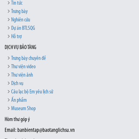
Tin tức
Trưng bày
Nghiên cứu
Dự án BTLSQG
Hỗ trợ
DỊCH VỤ BẢO TÀNG
Trưng bày chuyên đề
Thư viện video
Thư viện ảnh
Dịch vụ
Câu lạc bộ Em yêu lịch sử
Ấn phẩm
Museum Shop
Hòm thư góp ý
Email: banbientap@baotanglichsu.vn