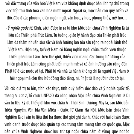
với đặc trưng của văn hóa Việt Nam vừa khẳng định được bản lĩnh tự chủ trong
việc tiếp thu tinh hoa văn hóa nước ngoài. Ngoài ra, mộc bản còn quý hiếm và
độc đáo ở các phương diện ngôn ngữ, văn học, y học, phong thủy, mỹ học,...
- Ý nghĩa quốc tế:
Kinh, sách được in ra từ kho Mộc bản chùa Vĩnh Nghiêm là tư
liệu của Thiền phái Trúc Lâm. Tư tưởng, giáo lý hành đạo của Thiền phái Trúc
Lâm đã thấm nhuần sâu sắc và ảnh hưởng lan tỏa sâu rộng ra ngoài lãnh thổ
Việt Nam. Hiện nay, tại Việt Nam có hàng nghìn ngôi chùa, thiền viện thuộc
Thiền phái Trúc Lâm. Trên thế giới, thiền viện mang đặc trưng tư tưởng của
Thiền phái Trúc Lâm cũng phát triển mạnh mẽ và có ảnh hưởng sâu rộng đến
Phật tử ở các nước sở tại. Phật tử và nhà tu hành không chỉ là người Việt Nam ở
hải ngoại mà còn thu hút đông đảo tăng, ni, Phật tử là người nước sở tại.
Với các giá trị to lớn, tính xác thực, tính quý hiếm độc đáo và ý nghĩa quốc tế,
tháng 5-2012, Tổ chức UNESCO đã công nhận Mộc bản chùa Vĩnh Nghiêm là Di
sản tư liệu Ký ức Thế giới khu vực châu Á - Thái Bình Dương. Vậy là, sau Mộc bản
Triều Nguyễn, Văn bia Văn Miếu - Quốc Tử Giám Hà Nội, Mộc bản chùa Vĩnh
Nghiêm là di sản tư liệu thứ ba được thế giới ghi danh. Khác với hai di sản được
vinh danh trước được bảo quản tại các trung tâm mang tầm cỡ quốc gia, Mộc
bản chùa Vĩnh Nghiêm được lưu trữ tại ngôi chùa nằm ở vùng quê nghèo