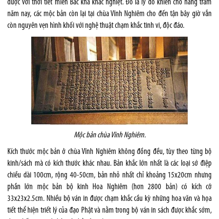
được với thời tiết miền Bắc khá khắc nghiệt. Đó là lý do khiến cho hàng trăm
năm nay, các mộc bản còn lại tại chùa Vĩnh Nghiêm cho đến tận bây giờ vẫn
còn nguyên vẹn hình khối với nghệ thuật chạm khắc tinh vi, độc đáo.
Mộc bản chùa Vĩnh Nghiêm.
Kích thước mộc bản ở chùa Vĩnh Nghiêm không đồng đều, tùy theo từng bộ
kinh/sách mà có kích thước khác nhau. Bản khắc lớn nhất là các loại sớ điệp
chiều dài 100cm, rộng 40-50cm, bản nhỏ nhất chỉ khoảng 15x20cm nhưng
phần lớn mộc bản bộ kinh Hoa Nghiêm (hơn 2800 bản) có kích cỡ
33x23x2.5cm. Nhiều bộ ván in được chạm khắc cầu kỳ những hoa văn và họa
tiết thể hiện triết lý của đạo Phật và nằm trong bộ ván in sách được khắc sớm,