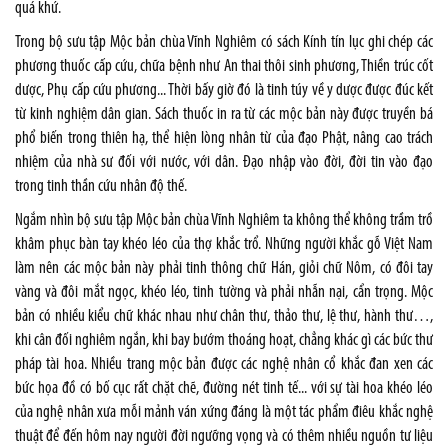
quá khứ.
Trong bộ sưu tập Mộc bản chùa Vĩnh Nghiêm có sách Kính tín lục ghi chép các
phương thuốc cấp cứu, chữa bệnh như An thai thôi sinh phương, Thiền trúc cốt
dược, Phụ cấp cứu phương... Thời bấy giờ đó là tinh túy về y dược được đúc kết
từ kinh nghiệm dân gian. Sách thuốc in ra từ các mộc bản này được truyền bá
phổ biến trong thiên hạ, thể hiện lòng nhân từ của đạo Phật, nâng cao trách
nhiệm của nhà sư đối với nước, với dân. Đạo nhập vào đời, đời tin vào đạo
trong tinh thần cứu nhân độ thế.
Ngắm nhìn bộ sưu tập Mộc bản chùa Vĩnh Nghiêm ta không thể không trầm trồ
khâm phục bàn tay khéo léo của thợ khắc trổ. Những người khắc gỗ Việt Nam
làm nên các mộc bản này phải tinh thông chữ Hán, giỏi chữ Nôm, có đôi tay
vàng và đôi mắt ngọc, khéo léo, tinh tường và phải nhẫn nại, cẩn trọng. Mộc
bản có nhiều kiểu chữ khác nhau như chân thư, thảo thư, lệ thư, hành thư…,
khi cân đối nghiêm ngắn, khi bay bướm thoáng hoạt, chẳng khác gì các bức thư
pháp tài hoa. Nhiều trang mộc bản được các nghệ nhân cổ khắc đan xen các
bức họa đồ có bố cục rất chặt chẽ, đường nét tinh tế... với sự tài hoa khéo léo
của nghệ nhân xưa mỗi mảnh ván xứng đáng là một tác phẩm điêu khắc nghệ
thuật để đến hôm nay người đời ngưỡng vọng và có thêm nhiều nguồn tư liệu