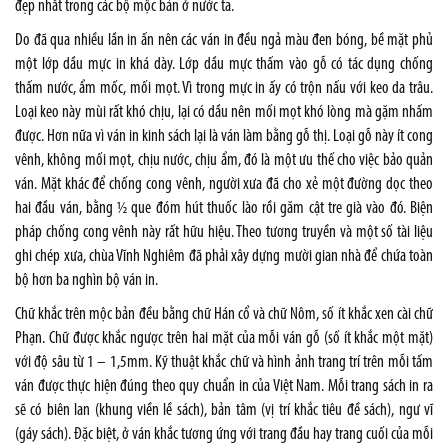
đẹp nhất trong các bộ mộc bản ở nước ta.
Do đã qua nhiều lần in ấn nên các ván in đều ngả màu đen bóng, bề mặt phủ
một lớp dầu mực in khá dày. Lớp dầu mực thấm vào gỗ có tác dụng chống
thấm nước, ẩm mốc, mối mọt. Vì trong mực in ấy có trộn nấu với keo da trâu.
Loại keo này mùi rất khó chịu, lại có dầu nên mối mọt khó lòng mà gặm nhấm
được. Hơn nữa vì ván in kinh sách lại là ván làm bằng gỗ thị. Loại gỗ này ít cong
vênh, không mối mọt, chịu nước, chịu ẩm, đó là một ưu thế cho việc bảo quản
ván. Mặt khác để chống cong vênh, người xưa đã cho xẻ một đường dọc theo
hai đầu ván, bằng ½ que đóm hút thuốc lào rồi găm cật tre già vào đó. Biện
pháp chống cong vênh này rất hữu hiệu. Theo tương truyền và một số tài liệu
ghi chép xưa, chùa Vĩnh Nghiêm đã phải xây dựng mười gian nhà để chứa toàn
bộ hơn ba nghìn bộ ván in.
Chữ khắc trên mộc bản đều bằng chữ Hán cổ và chữ Nôm, số ít khắc xen cài chữ
Phạn. Chữ được khắc ngược trên hai mặt của mỗi ván gỗ (số ít khắc một mặt)
với độ sâu từ 1 – 1,5mm. Kỹ thuật khắc chữ và hình ảnh trang trí trên mỗi tấm
ván được thực hiện đúng theo quy chuẩn in của Việt Nam. Mỗi trang sách in ra
sẽ có biên lan (khung viền lề sách), bản tâm (vị trí khắc tiêu đề sách), ngư vĩ
(gáy sách). Đặc biệt, ở ván khắc tương ứng với trang đầu hay trang cuối của mỗi