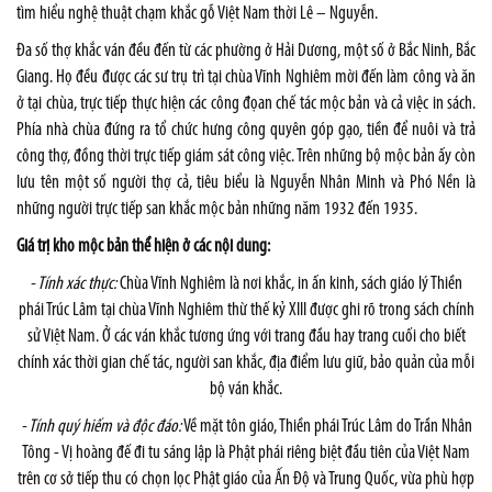
tìm hiểu nghệ thuật chạm khắc gỗ Việt Nam thời Lê – Nguyễn.
Đa số thợ khắc ván đều đến từ các phường ở Hải Dương, một số ở Bắc Ninh, Bắc
Giang. Họ đều được các sư trụ trì tại chùa Vĩnh Nghiêm mời đến làm công và ăn
ở tại chùa, trực tiếp thực hiện các công đọan chế tác mộc bản và cả việc in sách.
Phía nhà chùa đứng ra tổ chức hưng công quyên góp gạo, tiền để nuôi và trả
công thợ, đồng thời trực tiếp giám sát công việc. Trên những bộ mộc bản ấy còn
lưu tên một số người thợ cả, tiêu biểu là Nguyễn Nhân Minh và Phó Nền là
những người trực tiếp san khắc mộc bản những năm 1932 đến 1935.
Giá trị kho mộc bản thể hiện ở các nội dung:
- Tính xác thực:
Chùa Vĩnh Nghiêm là nơi khắc, in ấn kinh, sách giáo lý Thiền
phái Trúc Lâm tại chùa Vĩnh Nghiêm thừ thế kỷ XIII được ghi rõ trong sách chính
sử Việt Nam. Ở các ván khắc tương ứng với trang đầu hay trang cuối cho biết
chính xác thời gian chế tác, người san khắc, địa điểm lưu giữ, bảo quản của mỗi
bộ ván khắc.
- Tính quý hiếm và độc đáo:
Về mặt tôn giáo, Thiền phái Trúc Lâm do Trần Nhân
Tông - Vị hoàng đế đi tu sáng lập là Phật phái riêng biệt đầu tiên của Việt Nam
trên cơ sở tiếp thu có chọn lọc Phật giáo của Ấn Độ và Trung Quốc, vừa phù hợp