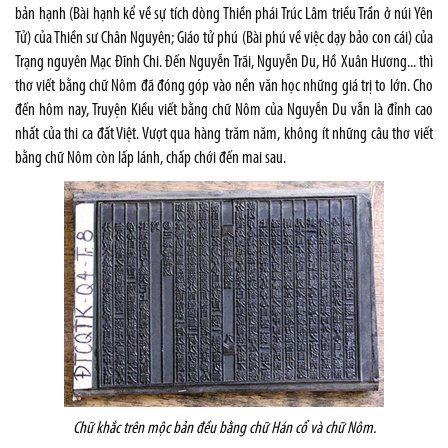
bản hạnh (Bài hạnh kể về sự tích dòng Thiền phái Trúc Lâm triều Trần ở núi Yên
Tử) của Thiền sư Chân Nguyên; Giáo tử phú (Bài phú về việc dạy bảo con cái) của
Trạng nguyên Mạc Đĩnh Chi. Đến Nguyễn Trãi, Nguyễn Du, Hồ Xuân Hương... thì
thơ viết bằng chữ Nôm đã đóng góp vào nền văn học những giá trị to lớn. Cho
đến hôm nay, Truyện Kiều viết bằng chữ Nôm của Nguyễn Du vẫn là đỉnh cao
nhất của thi ca đất Việt. Vượt qua hàng trăm năm, không ít những câu thơ viết
bằng chữ Nôm còn lấp lánh, chấp chới đến mai sau.
Chữ khắc trên mộc bản đều bằng chữ Hán cổ và chữ Nôm.