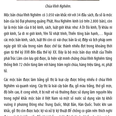
Chùa Vĩnh Nghiêm.
Mộc bản chùa Vĩnh Nghiêm có 3.050 ván khắc rời với 34 đầu sách, đa số là mộc
bản của bộ Đại phương quảng Phật, Hoa Nghiêm kinh (có trên 2.800 bản), còn
lại là mộc bản của 8 bộ kinh, sách, luật giới khác như: A Di Đà kinh, Tỳ khâu ni
giới kinh, Sa di ni giới kinh, Yên Tử nhật trình, Thiền tông bản hạnh,… Ngoài
các mộc bản kinh, sách, luật thì còn có vài chục bản là sớ, điệp và lịch pháp xem
ngày giờ tốt xấu trong năm được chế tác thành nhiều đợt trong khoảng thời
gian từ thế kỷ XVII đến đầu thế kỷ XX. Đây là bộ mộc bản duy nhất của Thiền
phái Trúc Lâm còn lưu giữ được, là hiện vật minh chứng chùa Vĩnh Nghiêm từng
thống lĩnh 72 chốn tùng lâm với hàng trăm ngôi chùa, hàng triệu tăng, ni, phật
tử.
Các mộc bản được làm bằng gỗ thị là loại cây được trồng nhiều ở chùa Vĩnh
Nghiêm và quanh vùng. Cây thị là loài cây bản địa, gỗ màu trắng, thớ gỗ mịn,
độ bền cao, ít cong vênh, ít bị nứt vỡ và thường được sử dụng làm nguyên liệu
trong nghề khắc mộc bản ở Việt Nam và một số nước sử dụng văn tự khối
vuông ở phương Đông như: Trung Quốc, Nhật Bản, Hàn Quốc. Trước khi san
khắc, gỗ thị còn được luộc kỹ và xử lý kỹ thuật để chống co giãn nên thích nghi