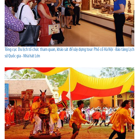
Tổng cục Du lịch tổ chức tham quan, khảo sát để xây dựng tour Phố cổ Hà Nội -Bảo tàng Lịch
sử Quốc gia - Nhà hát Lớn