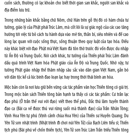
cuốn sách, thường có lạc khoản cho biết thời gian san khắc, người san khắc và
địa điểm lưu trữ.
Trong những bản khắc bằng chữ Nôm, chữ Hán trên gỗ thị đó có hàm chứa tư
tưởng, giáo lý của Phật phái Trúc Lâm, mà cốt lõi là sự giác ngộ của các cao tăng
hướng tới việc từ bỏ cách tu hành dựa vào mê tín, thần bí, siêu nhiên và đề cao
lòng lạc quan với cuộc sống thực, sống thuận theo quy luật của tạo hóa. Điều
này khác biệt với đạo Phật mà Việt Nam đã tôn thờ trước đó vốn được du nhập
từ Ấn Độ và Trung Quốc. Nói cách khác, tư tưởng của Thiền phái Trúc Lâm đánh
dấu quá trình Việt Nam hóa Phật giáo của Ấn Độ và Trung Quốc. Nhờ vậy, tư
tưởng Phật giáo nhập thế thâm nhập sâu sắc vào dân gian Việt Nam, gắn bó
với dân tộc kể cả lúc binh đao loạn lạc hay trong thời thái bình an hòa.
Mộc bản còn là nơi lưu giữ bền vững các tác phẩm văn học Thiền tông có giá trị.
Trong mộc bản sách Thiền tông bản hạnh ta thấy có các tác phẩm: Cư trần lạc
đạo phú (Ở trần thế vui với đạo) viết theo thể phú, Đắc thú lâm tuyền thành
đạo ca (Bài ca về được thú vui rừng suối mà thành đạo) của Trần Nhân Tông;
Vịnh Hoa Yên tự phú (Vịnh cảnh chùa Hoa Yên) của Thiền sư Huyền Quang; Du
Yên Tử sơn nhật trình (Nhật trình đi chơi núi Yên Tử) của Bạch Liên tiểu sĩ; Thiền
tịch phú (Bài phú về chốn thiền tịch), Yên Tử sơn Trúc Lâm Trần triều Thiền tông