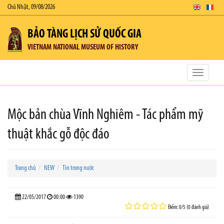
Chủ Nhật, 09/08/2026
BẢO TÀNG LỊCH SỬ QUỐC GIA
VIETNAM NATIONAL MUSEUM OF HISTORY
Toggle
navigatio
Mộc bản chùa Vĩnh Nghiêm - Tác phẩm mỹ
thuật khắc gỗ độc đáo
Trang chủ
NEW
Tin trong nước
22/05/2017
00:00
1390
Điểm: 0/5 (0 đánh giá)