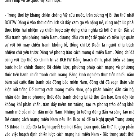
dân Pháp và đế quốc Mỹ xâm lược.
- Trong thời kỳ kháng chiến chống Mỹ cứu nước, trên cương vị Bí thư thứ nhất
BCHTW Đảng ở vào thời điểm lịch sử đầy cam go và nặng nề, cùng một lúc phải
thực hiện hai nhiệm vụ chiến lược: xây dựng chủ nghĩa xã hội ở miền Bắc và
đấu tranh giải phóng miền Nam, đương đầu với một đế quốc có tiềm lực quân
sự với bộ máy chiến tranh khổng lồ, đồng chí Lê Duẩn là người chịu trách
nhiệm chủ yếu trước Đảng về phong trào cách mạng ở miền Nam. Đồng chí đã
cùng với tập thể Bộ Chính trị và BCHTW Đảng hoạch định, phát triển và từng
bước hoàn chỉnh đường lối chiến lược, phương pháp cách mạng và phương
thức tiến hành chiến tranh cách mạng. Bằng kinh nghiệm thực tiễn nhiều năm
bám sát cuộc đấu tranh của đồng bào miền Nam, đồng chí đã soạn thảo văn
kiện nổi tiếng Đề cương cách mạng miền Nam, góp phần hướng dẫn cán bộ,
nhân dân tìm ra phương thức đấu tranh chống lại kẻ thù tàn bạo, làm dấy lên
không khí phấn chấn, tràn đầy niềm tin tưởng, tạo ra phong trào đồng khởi
mạnh mẽ của nhân dân miền Nam. Những tư tưởng đúng đắn và sáng tạo mà
Đề cương cách mạng miền Nam nêu lên là cơ sở để ra Nghị quyết Trung ương
15 (khóa II), tiếp đó là Nghị quyết Đại hội Đảng toàn quốc lần thứ III, góp phần
vào việc hoạch định chiến lược cách mạng hai miền Nam - Bắc trong suốt thời