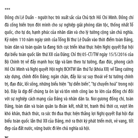
***
Đồng chí Lê Duẩn - người học trò xuất sắc của Chủ tịch Hồ Chí Minh. Đồng chí
đã cống hiến trọn đời mình cho sự nghiệp giải phóng dân tộc, thống nhất Tổ
quốc, cho tự do, hạnh phúc của nhân dân và cho lý tưởng cộng sản chủ nghĩa.
Kỷ niệm 110 năm ngày sinh của Tổng Bí thư Lê Duẩn vào thời điểm toàn Đảng,
toàn dân và toàn quân ta đang tích cực triển khai thực hiện Nghị quyết Đại hội
đại biểu toàn quốc lần thứ XII của Đảng; Chỉ thị 05-CT/TW ngày 15/5/2016 của
Bộ Chính trị về đẩy mạnh học tập và làm theo tư tưởng, đạo đức, phong cách
Hồ Chí Minh và Nghị quyết Hội nghị BCHTW lần thứ Tư (khóa XII) về Tăng cường
xây dựng, chỉnh đốn Đảng; ngăn chặn, đẩy lùi sự suy thoái về tư tưởng chính
trị, đạo đức, lối sống, những biểu hiện "tự diễn biến", "tự chuyển hoá" trong nội
bộ. Đây là dịp để chúng ta ôn lại và tôn vinh công lao to lớn của đồng chí đối
với sự nghiệp cách mạng của Đảng và nhân dân ta. Noi gương đồng chí, toàn
Đảng, toàn dân và toàn quân ta đoàn kết, nhất trí, tranh thủ thời cơ, vượt lên
khó khăn, thách thức, ra sức thi đua thực hiện thắng lợi Nghị quyết Đại hội đại
biểu toàn quốc lần thứ XII của Đảng, mở ra thời kỳ phát triển mới, vẻ vang, tốt
đẹp của đất nước, vững bước đi lên chủ nghĩa xã hội.