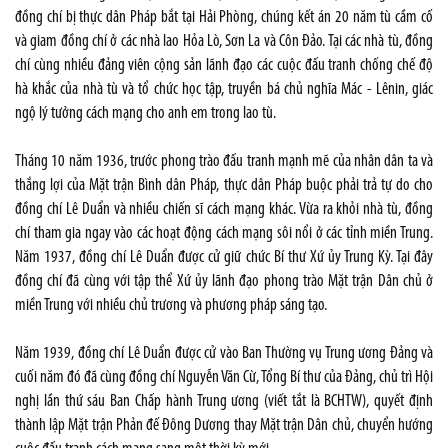
đồng chí bị thực dân Pháp bắt tại Hải Phòng, chúng kết án 20 năm tù cầm cố
và giam đồng chí ở các nhà lao Hỏa Lò, Sơn La và Côn Đảo. Tại các nhà tù, đồng
chí cùng nhiều đảng viên cộng sản lãnh đạo các cuộc đấu tranh chống chế độ
hà khắc của nhà tù và tổ chức học tập, truyền bá chủ nghĩa Mác - Lênin, giác
ngộ lý tưởng cách mạng cho anh em trong lao tù.
Tháng 10 năm 1936, trước phong trào đấu tranh mạnh mẽ của nhân dân ta và
thắng lợi của Mặt trận Bình dân Pháp, thực dân Pháp buộc phải trả tự do cho
đồng chí Lê Duẩn và nhiều chiến sĩ cách mạng khác. Vừa ra khỏi nhà tù, đồng
chí tham gia ngay vào các hoạt động cách mạng sôi nổi ở các tỉnh miền Trung.
Năm 1937, đồng chí Lê Duẩn được cử giữ chức Bí thư Xứ ủy Trung Kỳ. Tại đây
đồng chí đã cùng với tập thể Xứ ủy lãnh đạo phong trào Mặt trận Dân chủ ở
miền Trung với nhiều chủ trương và phương pháp sáng tạo.
Năm 1939, đồng chí Lê Duẩn được cử vào Ban Thường vụ Trung ương Đảng và
cuối năm đó đã cùng đồng chí Nguyễn Văn Cừ, Tổng Bí thư của Đảng, chủ trì Hội
nghị lần thứ sáu Ban Chấp hành Trung ương (viết tắt là BCHTW), quyết định
thành lập Mặt trận Phản đế Đông Dương thay Mặt trận Dân chủ, chuyển hướng