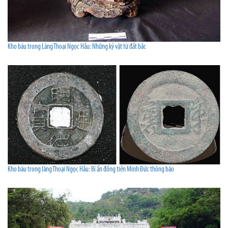
Kho báu trong Lăng Thoại Ngọc Hầu: Những kỷ vật từ đất bắc
Kho báu trong lăng Thoại Ngọc Hầu: Bí ẩn đồng tiền Minh Đức thông bảo