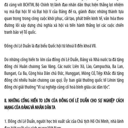
đã cùng với BCHTW, Bộ Chính trị lãnh đạo nhân dân thực hiện thắng lợi nhiệm
vụ mà Đại hội IV và Đại hội V của Đảng đề ra, giành được những thành tựu
quan trọng trong công cuộc khôi phục, cải tạo, phát triển kinh tế, văn hóa theo
đường lối xây dựng chủ nghĩa xã hội và tiến hành thắng lợi các cuộc chiến
tranh bảo vệ Tổ quốc.
Đồng chí Lê Duẩn là đại biểu Quốc hội từ khoá II đến khoá VII.
Do những cống hiến to lớn của đồng chí Lê Duẩn, Đảng và Nhà nước ta đã tặng
đồng chí Huân chương Sao Vàng. Các nước Liên Xô, Lào, Campuchia, Ba Lan,
Bungari, Cu Ba, Cộng hòa Dân chủ Đức, Hunggari, Mông Cổ, Tiệp Khắc đã tặng
đồng chí nhiều huân chương cao quý. Ủy ban giải thưởng quốc tế Lênin tặng
đồng chí giải thưởng “Vì sự nghiệp củng cố hoà bình giữa các dân tộc”.
II. NHỮNG CỐNG HIẾN TO LỚN CỦA ĐỒNG CHÍ LÊ DUẨN CHO SỰ NGHIỆP CÁCH
MẠNG CỦA ĐẢNG VÀ NHÂN DÂN TA
1. Đồng chí Lê Duẩn, người học trò xuất sắc của Chủ tịch Hồ Chí Minh, nhà lãnh