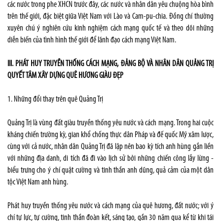
các nước trong phe XHCN trước đây, các nước và nhân dân yêu chuộng hòa bình
trên thế giới, đặc biệt giữa Việt Nam với Lào và Cam-pu-chia. Đồng chí thường
xuyên chú ý nghiên cứu kinh nghiệm cách mạng quốc tế và theo dõi những
diễn biến của tình hình thế giới để lãnh đạo cách mạng Việt Nam.
III. PHÁT HUY TRUYỀN THỐNG CÁCH MẠNG, ĐẢNG BỘ VÀ NHÂN DÂN QUẢNG TRỊ
QUYẾT TÂM XÂY DỰNG QUÊ HƯƠNG GIÀU ĐẸP
1. Những đổi thay trên quê Quảng Trị
Quảng Trị là vùng đất giàu truyền thống yêu nước và cách mạng. Trong hai cuộc
kháng chiến trường kỳ, gian khổ chống thực dân Pháp và đế quốc Mỹ xâm lược,
cùng với cả nước, nhân dân Quảng Trị đã lập nên bao kỳ tích anh hùng gắn liền
với những địa danh, di tích đã đi vào lịch sử bởi những chiến công lẫy lừng -
biểu trưng cho ý chí quật cường và tinh thần anh dũng, quả cảm của một dân
tộc Việt Nam anh hùng.
Phát huy truyền thống yêu nước và cách mạng của quê hương, đất nước; với ý
chí tự lực, tự cường, tinh thần đoàn kết, sáng tạo, gần 30 năm qua kể từ khi tái