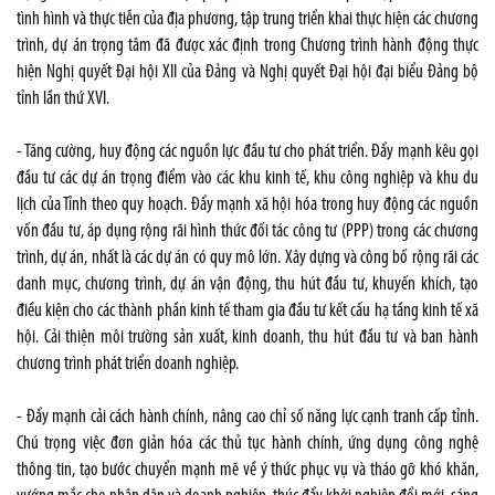
tình hình và thực tiễn của địa phương, tập trung triển khai thực hiện các chương
trình, dự án trọng tâm đã được xác định trong Chương trình hành động thực
hiện Nghị quyết Đại hội XII của Đảng và Nghị quyết Đại hội đại biểu Đảng bộ
tỉnh lần thứ XVI.
- Tăng cường, huy động các nguồn lực đầu tư cho phát triển. Đẩy mạnh kêu gọi
đầu tư các dự án trọng điểm vào các khu kinh tế, khu công nghiệp và khu du
lịch của Tỉnh theo quy hoạch. Đẩy mạnh xã hội hóa trong huy động các nguồn
vốn đầu tư, áp dụng rộng rãi hình thức đối tác công tư (PPP) trong các chương
trình, dự án, nhất là các dự án có quy mô lớn. Xây dựng và công bố rộng rãi các
danh mục, chương trình, dự án vận động, thu hút đầu tư, khuyến khích, tạo
điều kiện cho các thành phần kinh tế tham gia đầu tư kết cấu hạ tầng kinh tế xã
hội. Cải thiện môi trường sản xuất, kinh doanh, thu hút đầu tư và ban hành
chương trình phát triển doanh nghiệp.
- Đẩy mạnh cải cách hành chính, nâng cao chỉ số năng lực cạnh tranh cấp tỉnh.
Chú trọng việc đơn giản hóa các thủ tục hành chính, ứng dụng công nghệ
thông tin, tạo bước chuyển mạnh mẽ về ý thức phục vụ và tháo gỡ khó khăn,