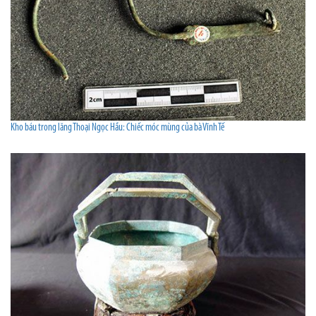
Kho báu trong lăng Thoại Ngọc Hầu: Chiếc móc mùng của bà Vĩnh Tế