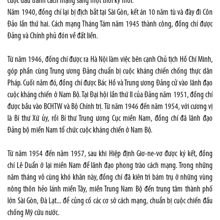
cuộc đấu tranh cách mạng sang một thời kỳ mới.
Năm 1940, đồng chí lại bị địch bắt tại Sài Gòn, kết án 10 năm tù và đày đi Côn
Đảo lần thứ hai. Cách mạng Tháng Tám năm 1945 thành công, đồng chí được
Đảng và Chính phủ đón về đất liền.
Từ năm 1946, đồng chí được ra Hà Nội làm việc bên cạnh Chủ tịch Hồ Chí Minh,
góp phần cùng Trung ương Đảng chuẩn bị cuộc kháng chiến chống thực dân
Pháp. Cuối năm đó, đồng chí được Bác Hồ và Trung ương Đảng cử vào lãnh đạo
cuộc kháng chiến ở Nam Bộ. Tại Đại hội lần thứ II của Đảng năm 1951, đồng chí
được bầu vào BCHTW và Bộ Chính trị. Từ năm 1946 đến năm 1954, với cương vị
là Bí thư Xứ ủy, rồi Bí thư Trung ương Cục miền Nam, đồng chí đã lãnh đạo
Đảng bộ miền Nam tổ chức cuộc kháng chiến ở Nam Bộ.
Từ năm 1954 đến năm 1957, sau khi Hiệp định Giơ-ne-vơ được ký kết, đồng
chí Lê Duẩn ở lại miền Nam để lãnh đạo phong trào cách mạng. Trong những
năm tháng vô cùng khó khăn này, đồng chí đã kiên trì bám trụ ở những vùng
nông thôn hẻo lánh miền Tây, miền Trung Nam Bộ đến trung tâm thành phố
lớn Sài Gòn, Đà Lạt... để củng cố các cơ sở cách mạng, chuẩn bị cuộc chiến đấu
chống Mỹ cứu nước.