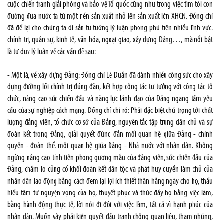
cuộc chiến tranh giải phóng và bảo vệ Tổ quốc cũng như trong việc tìm tòi con
đường đưa nước ta từ một nền sản xuất nhỏ lên sản xuất lớn XHCN. Đồng chí
đã để lại cho chúng ta di sản tư tưởng lý luận phong phú trên nhiều lĩnh vực:
chính trị, quân sự, kinh tế, văn hóa, ngoại giao, xây dựng Đảng…, mà nổi bật
là tư duy lý luận về các vấn đề sau:
- Một là, về xây dựng Đảng: Đồng chí Lê Duẩn đã dành nhiều công sức cho xây
dựng đường lối chính trị đúng đắn, kết hợp công tác tư tưởng với công tác tổ
chức, nâng cao sức chiến đấu và năng lực lãnh đạo của Đảng ngang tầm yêu
cầu của sự nghiệp cách mạng. Đồng chí chỉ rõ: Phải đặc biệt chú trọng tới chất
lượng đảng viên, tổ chức cơ sở của Đảng, nguyên tắc tập trung dân chủ và sự
đoàn kết trong Đảng, giải quyết đúng đắn mối quan hệ giữa Đảng - chính
quyền - đoàn thể, mối quan hệ giữa Đảng - Nhà nước với nhân dân. Không
ngừng nâng cao tính tiên phong gương mẫu của đảng viên, sức chiến đấu của
Đảng, chăm lo củng cố khối đoàn kết dân tộc và phát huy quyền làm chủ của
nhân dân lao động bằng cách đem lại lợi ích thiết thân hằng ngày cho họ, thấu
hiểu tâm tư nguyện vọng của họ, thuyết phục và thúc đẩy họ bằng việc làm,
bằng hành động thực tế, lời nói đi đôi với việc làm, tất cả vì hạnh phúc của
nhân dân. Muốn vậy phải kiên quyết đấu tranh chống quan liêu, tham nhũng,