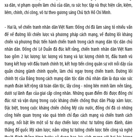
xa dân, vi phạm quyền làm chủ của dân, ra sức học tập và thực hiện cần, kiệm,
liêm, chính, chí công, vô tư theo gương sáng Chủ tịch Hồ Chí Minh.
- Hai là, về chiến tranh nhân dân Việt Nam: Đồng chí đã làm sáng tỏ nhiều vấn
đề về đường lối chiến lược và phương pháp cách mạng, về đường lối kháng
chiến và phương thức tiến hành chiến tranh trong cách mạng dân tộc dân chủ
nhân dân. Đồng chí Lê Duẩn đã đúc kết rằng, chiến tranh nhân dân Việt Nam
bao gồm 2 lực lượng: lực lượng vũ trang và lực lượng chính trị, đấu tranh vũ
trang kết hợp với đấu tranh chính trị, kết hợp tiến công quân sự với nổi dậy của
quần chúng giành chính quyền, làm chủ ngay trong chiến tranh. Đường lối
chính trị của Đảng trong cách mạng dân tộc dân chủ nhân dân là dựa vào sức
mạnh đoàn kết rộng rãi toàn dân tộc, lấy công - nông liên minh làm nền tảng,
dưới sự lãnh đạo của giai cấp công nhân. Những quan điểm đó được đồng chí
đúc rút và vận dụng trong cuộc kháng chiến chống thực dân Pháp xâm lược.
Đặc biệt, trong cuộc kháng chiến chống Mỹ cứu nước, đồng chí đã có những
cống hiến quan trọng vào quá trình chỉ đạo cách mạng và chiến tranh cách
mạng, nổi bật lên một số tư duy chiến lược như: tư tưởng dám đánh, dám
thắng đế quốc Mỹ xâm lược; nắm vững tư tưởng chiến lược tiến công và nghệ