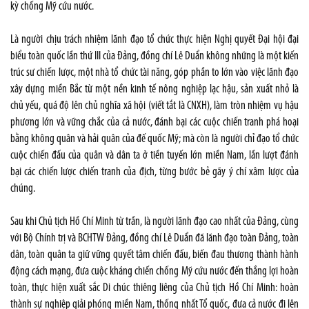
kỳ chống Mỹ cứu nước.
Là người chịu trách nhiệm lãnh đạo tổ chức thực hiện Nghị quyết Đại hội đại
biểu toàn quốc lần thứ III của Đảng, đồng chí Lê Duẩn không những là một kiến
trúc sư chiến lược, một nhà tổ chức tài năng, góp phần to lớn vào việc lãnh đạo
xây dựng miền Bắc từ một nền kinh tế nông nghiệp lạc hậu, sản xuất nhỏ là
chủ yếu, quá độ lên chủ nghĩa xã hội (viết tắt là CNXH), làm tròn nhiệm vụ hậu
phương lớn và vững chắc của cả nước, đánh bại các cuộc chiến tranh phá hoại
bằng không quân và hải quân của đế quốc Mỹ; mà còn là người chỉ đạo tổ chức
cuộc chiến đấu của quân và dân ta ở tiền tuyến lớn miền Nam, lần lượt đánh
bại các chiến lược chiến tranh của địch, từng bước bẻ gãy ý chí xâm lược của
chúng.
Sau khi Chủ tịch Hồ Chí Minh từ trần, là người lãnh đạo cao nhất của Đảng, cùng
với Bộ Chính trị và BCHTW Đảng, đồng chí Lê Duẩn đã lãnh đạo toàn Đảng, toàn
dân, toàn quân ta giữ vững quyết tâm chiến đấu, biến đau thương thành hành
động cách mạng, đưa cuộc kháng chiến chống Mỹ cứu nước đến thắng lợi hoàn
toàn, thực hiện xuất sắc Di chúc thiêng liêng của Chủ tịch Hồ Chí Minh: hoàn
thành sự nghiệp giải phóng miền Nam, thống nhất Tổ quốc, đưa cả nước đi lên