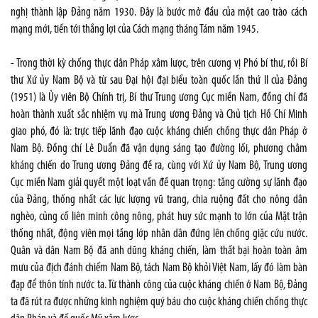
nghị thành lập Đảng năm 1930. Đây là bước mở đầu của một cao trào cách
mạng mới, tiến tới thắng lợi của Cách mạng tháng Tám năm 1945.
- Trong thời kỳ chống thực dân Pháp xâm lược, trên cương vị Phó bí thư, rồi Bí
thư Xứ ủy Nam Bộ và từ sau Đại hội đại biểu toàn quốc lần thứ II của Đảng
(1951) là Ủy viên Bộ Chính trị, Bí thư Trung ương Cục miền Nam, đồng chí đã
hoàn thành xuất sắc nhiệm vụ mà Trung ương Đảng và Chủ tịch Hồ Chí Minh
giao phó, đó là: trực tiếp lãnh đạo cuộc kháng chiến chống thực dân Pháp ở
Nam Bộ. Đồng chí Lê Duẩn đã vận dụng sáng tạo đường lối, phương châm
kháng chiến do Trung ương Đảng đề ra, cùng với Xứ ủy Nam Bộ, Trung ương
Cục miền Nam giải quyết một loạt vấn đề quan trọng: tăng cường sự lãnh đạo
của Đảng, thống nhất các lực lượng vũ trang, chia ruộng đất cho nông dân
nghèo, củng cố liên minh công nông, phát huy sức mạnh to lớn của Mặt trận
thống nhất, động viên mọi tầng lớp nhân dân đứng lên chống giặc cứu nước.
Quân và dân Nam Bộ đã anh dũng kháng chiến, làm thất bại hoàn toàn âm
mưu của địch đánh chiếm Nam Bộ, tách Nam Bộ khỏi Việt Nam, lấy đó làm bàn
đạp để thôn tính nước ta. Từ thành công của cuộc kháng chiến ở Nam Bộ, Đảng
ta đã rút ra được những kinh nghiệm quý báu cho cuộc kháng chiến chống thực