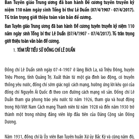
Ban Tuyên giáo Trung ương đã ban hành Đề cương tuyên truyền kỷ
niệm 110 năm ngày sinh Tổng bí thư Lê Duẩn (07/4/1907 - 07/4/2017).
TG trân trọng giới thiệu toàn văn bản đề cương.
Ban Tuyên giáo Trung ương đã ban hành Đề cương tuyên truyền kỷ niệm 110
năm ngày sinh Tổng bí thư Lê Duẩn (07/4/1907 - 07/4/2017). TG trân trọng
giới thiệu toàn văn bản đề cương.
TÓM TẮT TIỂU SỬ ĐỒNG CHÍ LÊ DUẨN
Đồng chí Lê Duẩn sinh ngày 07-4-1907 ở làng Bích La, xã Triệu Đông, huyện
Triệu Phong, tỉnh Quảng Trị. Xuất thân từ một gia đình lao động, có truyền
thống yêu nước, đồng chí sớm giác ngộ cách mạng, hưởng ứng lời kêu gọi của
đồng chí Nguyễn Ái Quốc đi theo con đường cách mạng vô sản. Đồng chí Lê
Duẩn tham gia phong trào yêu nước từ năm 1926, tham gia và hoạt động
trong Hội Việt Nam Cách mạng Thanh niên từ năm 1928 và đến năm 1930 trở
thành một trong những đảng viên lớp đầu tiên của Đảng Cộng sản Đông
Dương.
Năm 1931, đồng chí là Ủy viên Ban Tuyên huấn Xứ ủy Bắc Kỳ và cũng năm đó,