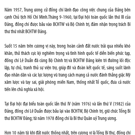
Năm 1957, Trung ương cử đồng chí lãnh đạo công việc chung của Đảng bên
cạnh Chủ tịch Hồ Chí Minh.Tháng 9-1960, tại Đại hội toàn quốc lần thứ III của
Đảng, đồng chí được bầu vào BCHTW và Bộ Chính trị, đảm nhận trọng trách Bí
thư thứ nhất BCHTW Đảng.
Suốt 15 năm trên cương vị này, trong hoàn cảnh đất nước trải qua nhiều khó
khăn, thử thách cực kỳ nghiêm trọng và tình hình quốc tế diễn biến phức tạp,
đồng chí Lê Duẩn đã cùng Bộ Chính trị và BCHTW Đảng kiên trì đường lối độc
lập, tự chủ, tranh thủ sự viện trợ, giúp đỡ và đoàn kết quốc tế, sáng suốt lãnh
đạo nhân dân và các lực lượng vũ trang cách mạng cả nước đánh thắng giặc Mỹ
xâm lược và tay sai, giải phóng miền Nam, thống nhất Tổ quốc, đưa cả nước
tiến lên chủ nghĩa xã hội.
Tại Đại hội đại biểu toàn quốc lần thứ IV (năm 1976) và lần thứ V (1982) của
Đảng, đồng chí Lê Duẩn được bầu lại vào BCHTW, Bộ Chính trị, giữ chức Tổng Bí
thư BCHTW Đảng; từ năm 1978 đồng chí là Bí thư Quân uỷ Trung ương.
Hơn 10 năm từ khi đất nước thống nhất, trên cương vị là Tổng Bí thư, đồng chí