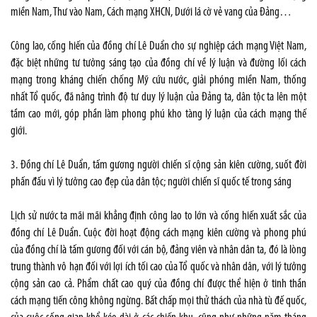
miền Nam, Thư vào Nam, Cách mạng XHCN, Dưới lá cờ vẻ vang của Đảng…
Công lao, cống hiến của đồng chí Lê Duẩn cho sự nghiệp cách mạng Việt Nam,
đặc biệt những tư tưởng sáng tạo của đồng chí về lý luận và đường lối cách
mạng trong kháng chiến chống Mỹ cứu nước, giải phóng miền Nam, thống
nhất Tổ quốc, đã nâng trình độ tư duy lý luận của Đảng ta, dân tộc ta lên một
tầm cao mới, góp phần làm phong phú kho tàng lý luận của cách mạng thế
giới.
3. Đồng chí Lê Duẩn, tấm gương người chiến sĩ cộng sản kiên cường, suốt đời
phấn đấu vì lý tưởng cao đẹp của dân tộc; người chiến sĩ quốc tế trong sáng
Lịch sử nước ta mãi mãi khẳng định công lao to lớn và cống hiến xuất sắc của
đồng chí Lê Duẩn. Cuộc đời hoạt động cách mạng kiên cường và phong phú
của đồng chí là tấm gương đối với cán bộ, đảng viên và nhân dân ta, đó là lòng
trung thành vô hạn đối với lợi ích tối cao của Tổ quốc và nhân dân, với lý tưởng
cộng sản cao cả. Phẩm chất cao quý của đồng chí được thể hiện ở tinh thần
cách mạng tiến công không ngừng. Bất chấp mọi thử thách của nhà tù đế quốc,