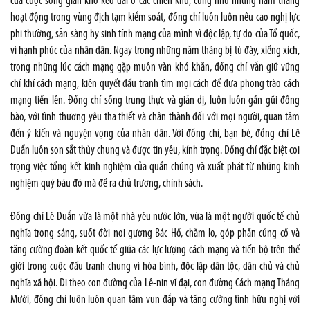
của cuộc sống gian khổ kéo dài ở các chiến khu, cũng như những năm tháng
hoạt động trong vùng địch tạm kiểm soát, đồng chí luôn luôn nêu cao nghị lực
phi thường, sẵn sàng hy sinh tính mạng của mình vì độc lập, tự do của Tổ quốc,
vì hạnh phúc của nhân dân. Ngay trong những năm tháng bị tù đày, xiềng xích,
trong những lúc cách mạng gặp muôn vàn khó khăn, đồng chí vẫn giữ vững
chí khí cách mạng, kiên quyết đấu tranh tìm mọi cách để đưa phong trào cách
mạng tiến lên. Đồng chí sống trung thực và giản dị, luôn luôn gần gũi đồng
bào, với tình thương yêu tha thiết và chân thành đối với mọi người, quan tâm
đến ý kiến và nguyện vọng của nhân dân. Với đồng chí, bạn bè, đồng chí Lê
Duẩn luôn son sắt thủy chung và được tin yêu, kính trọng. Đồng chí đặc biệt coi
trọng việc tổng kết kinh nghiệm của quần chúng và xuất phát từ những kinh
nghiệm quý báu đó mà đề ra chủ trương, chính sách.
Đồng chí Lê Duẩn vừa là một nhà yêu nước lớn, vừa là một người quốc tế chủ
nghĩa trong sáng, suốt đời noi gương Bác Hồ, chăm lo, góp phần củng cố và
tăng cường đoàn kết quốc tế giữa các lực lượng cách mạng và tiến bộ trên thế
giới trong cuộc đấu tranh chung vì hòa bình, độc lập dân tộc, dân chủ và chủ
nghĩa xã hội. Đi theo con đường của Lê-nin vĩ đại, con đường Cách mạng Tháng
Mười, đồng chí luôn luôn quan tâm vun đắp và tăng cường tình hữu nghị với