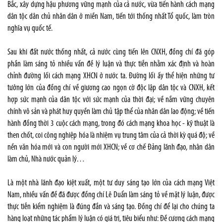
Bắc, xây dựng hậu phương vững mạnh của cả nước, vừa tiến hành cách mạng
dân tộc dân chủ nhân dân ở miền Nam, tiến tới thống nhất Tổ quốc, làm tròn
nghĩa vụ quốc tế.
Sau khi đất nước thống nhất, cả nước cùng tiến lên CNXH, đồng chí đã góp
phần làm sáng tỏ nhiều vấn đề lý luận và thực tiễn nhằm xác định và hoàn
chỉnh đường lối cách mạng XHCN ở nước ta. Đường lối ấy thể hiện những tư
tưởng lớn của đồng chí về giương cao ngọn cờ độc lập dân tộc và CNXH, kết
hợp sức mạnh của dân tộc với sức mạnh của thời đại; về nắm vững chuyên
chính vô sản và phát huy quyền làm chủ tập thể của nhân dân lao động; về tiến
hành đồng thời 3 cuộc cách mạng, trong đó cách mạng khoa học - kỹ thuật là
then chốt, coi công nghiệp hóa là nhiệm vụ trung tâm của cả thời kỳ quá độ; về
nền văn hóa mới và con người mới XHCN; về cơ chế Đảng lãnh đạo, nhân dân
làm chủ, Nhà nước quản lý…
Là một nhà lãnh đạo kiệt xuất, một tư duy sáng tạo lớn của cách mạng Việt
Nam, nhiều vấn đề đã được đồng chí Lê Duẩn làm sáng tỏ về mặt lý luận, được
thực tiễn kiểm nghiệm là đúng đắn và sáng tạo. Đồng chí để lại cho chúng ta
hàng loạt những tác phẩm lý luận có giá trị, tiêu biểu như: Đề cương cách mạng