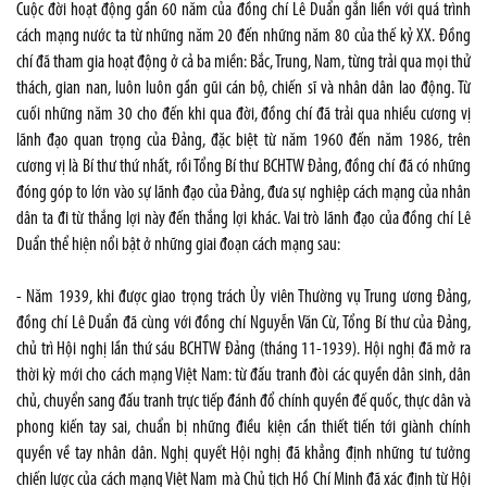
Cuộc đời hoạt động gần 60 năm của đồng chí Lê Duẩn gắn liền với quá trình
cách mạng nước ta từ những năm 20 đến những năm 80 của thế kỷ XX. Đồng
chí đã tham gia hoạt động ở cả ba miền: Bắc, Trung, Nam, từng trải qua mọi thử
thách, gian nan, luôn luôn gần gũi cán bộ, chiến sĩ và nhân dân lao động. Từ
cuối những năm 30 cho đến khi qua đời, đồng chí đã trải qua nhiều cương vị
lãnh đạo quan trọng của Đảng, đặc biệt từ năm 1960 đến năm 1986, trên
cương vị là Bí thư thứ nhất, rồi Tổng Bí thư BCHTW Đảng, đồng chí đã có những
đóng góp to lớn vào sự lãnh đạo của Đảng, đưa sự nghiệp cách mạng của nhân
dân ta đi từ thắng lợi này đến thắng lợi khác. Vai trò lãnh đạo của đồng chí Lê
Duẩn thể hiện nổi bật ở những giai đoạn cách mạng sau:
- Năm 1939, khi được giao trọng trách Ủy viên Thường vụ Trung ương Đảng,
đồng chí Lê Duẩn đã cùng với đồng chí Nguyễn Văn Cừ, Tổng Bí thư của Đảng,
chủ trì Hội nghị lần thứ sáu BCHTW Đảng (tháng 11-1939). Hội nghị đã mở ra
thời kỳ mới cho cách mạng Việt Nam: từ đấu tranh đòi các quyền dân sinh, dân
chủ, chuyển sang đấu tranh trực tiếp đánh đổ chính quyền đế quốc, thực dân và
phong kiến tay sai, chuẩn bị những điều kiện cần thiết tiến tới giành chính
quyền về tay nhân dân. Nghị quyết Hội nghị đã khẳng định những tư tưởng
chiến lược của cách mạng Việt Nam mà Chủ tịch Hồ Chí Minh đã xác định từ Hội