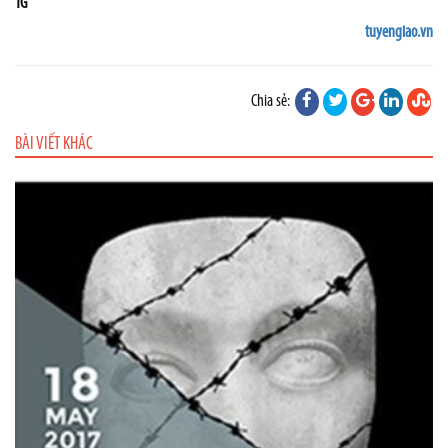
TG
tuyengiao.vn
Chia sẻ:
BÀI VIẾT KHÁC