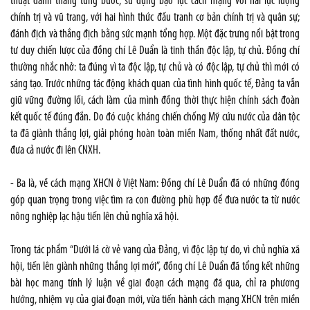
thuật đánh thắng từng bước; sử dụng bạo lực cách mạng với hai lực lượng
chính trị và vũ trang, với hai hình thức đấu tranh cơ bản chính trị và quân sự;
đánh địch và thắng địch bằng sức mạnh tổng hợp. Một đặc trưng nổi bật trong
tư duy chiến lược của đồng chí Lê Duẩn là tinh thần độc lập, tự chủ. Đồng chí
thường nhắc nhở: ta đúng vì ta độc lập, tự chủ và có độc lập, tự chủ thì mới có
sáng tạo. Trước những tác động khách quan của tình hình quốc tế, Đảng ta vẫn
giữ vững đường lối, cách làm của mình đồng thời thực hiện chính sách đoàn
kết quốc tế đúng đắn. Do đó cuộc kháng chiến chống Mỹ cứu nước của dân tộc
ta đã giành thắng lợi, giải phóng hoàn toàn miền Nam, thống nhất đất nước,
đưa cả nước đi lên CNXH.
- Ba là, về cách mạng XHCN ở Việt Nam: Đồng chí Lê Duẩn đã có những đóng
góp quan trọng trong việc tìm ra con đường phù hợp để đưa nước ta từ nước
nông nghiệp lạc hậu tiến lên chủ nghĩa xã hội.
Trong tác phẩm “Dưới lá cờ vẻ vang của Đảng, vì độc lập tự do, vì chủ nghĩa xã
hội, tiến lên giành những thắng lợi mới”, đồng chí Lê Duẩn đã tổng kết những
bài học mang tính lý luận về giai đoạn cách mạng đã qua, chỉ ra phương
hướng, nhiệm vụ của giai đoạn mới, vừa tiến hành cách mạng XHCN trên miền