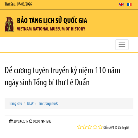
Thứ Sáu, 07/08/2026
BẢO TÀNG LỊCH SỬ QUỐC GIA
VIETNAM NATIONAL MUSEUM OF HISTORY
Toggle
navigatio
Đề cương tuyên truyền kỷ niệm 110 năm
ngày sinh Tổng bí thư Lê Duẩn
Trang chủ
NEW
Tin trong nước
29/03/2017
00:00
1283
Điểm: 0/5 (0 đánh giá)