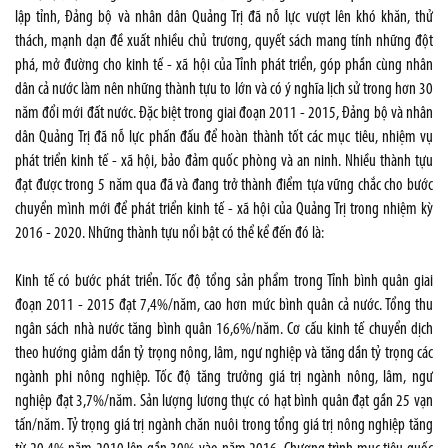
lập tỉnh, Đảng bộ và nhân dân Quảng Trị đã nỗ lực vượt lên khó khăn, thử
thách, mạnh dạn đề xuất nhiều chủ trương, quyết sách mang tính những đột
phá, mở đường cho kinh tế - xã hội của Tỉnh phát triển, góp phần cùng nhân
dân cả nước làm nên những thành tựu to lớn và có ý nghĩa lịch sử trong hơn 30
năm đổi mới đất nước. Đặc biệt trong giai đoạn 2011 - 2015, Đảng bộ và nhân
dân Quảng Trị đã nỗ lực phấn đấu để hoàn thành tốt các mục tiêu, nhiệm vụ
phát triển kinh tế - xã hội, bảo đảm quốc phòng và an ninh. Nhiều thành tựu
đạt được trong 5 năm qua đã và đang trở thành điểm tựa vững chắc cho bước
chuyển mình mới để phát triển kinh tế - xã hội của Quảng Trị trong nhiệm kỳ
2016 - 2020. Những thành tựu nổi bật có thể kể đến đó là:
Kinh tế có bước phát triển. Tốc độ tổng sản phẩm trong Tỉnh bình quân giai
đoạn 2011 - 2015 đạt 7,4%/năm, cao hơn mức bình quân cả nước. Tổng thu
ngân sách nhà nước tăng bình quân 16,6%/năm. Cơ cấu kinh tế chuyển dịch
theo hướng giảm dần tỷ trọng nông, lâm, ngư nghiệp và tăng dần tỷ trọng các
ngành phi nông nghiệp. Tốc độ tăng trưởng giá trị ngành nông, lâm, ngư
nghiệp đạt 3,7%/năm. Sản lượng lương thực có hạt bình quân đạt gần 25 vạn
tấn/năm. Tỷ trọng giá trị ngành chăn nuôi trong tổng giá trị nông nghiệp tăng