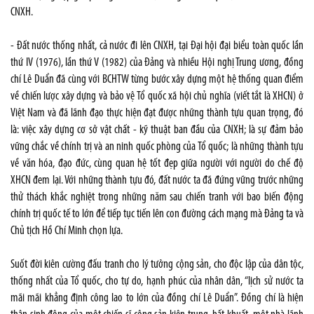
CNXH.
- Đất nước thống nhất, cả nước đi lên CNXH, tại Đại hội đại biểu toàn quốc lần
thứ IV (1976), lần thứ V (1982) của Đảng và nhiều Hội nghị Trung ương, đồng
chí Lê Duẩn đã cùng với BCHTW từng bước xây dựng một hệ thống quan điểm
về chiến lược xây dựng và bảo vệ Tổ quốc xã hội chủ nghĩa (viết tắt là XHCN) ở
Việt Nam và đã lãnh đạo thực hiện đạt được những thành tựu quan trọng, đó
là: việc xây dựng cơ sở vật chất - kỹ thuật ban đầu của CNXH; là sự đảm bảo
vững chắc về chính trị và an ninh quốc phòng của Tổ quốc; là những thành tựu
về văn hóa, đạo đức, cùng quan hệ tốt đẹp giữa người với người do chế độ
XHCN đem lại. Với những thành tựu đó, đất nước ta đã đứng vững trước những
thử thách khắc nghiệt trong những năm sau chiến tranh với bao biến động
chính trị quốc tế to lớn để tiếp tục tiến lên con đường cách mạng mà Đảng ta và
Chủ tịch Hồ Chí Minh chọn lựa.
Suốt đời kiên cường đấu tranh cho lý tưởng cộng sản, cho độc lập của dân tộc,
thống nhất của Tổ quốc, cho tự do, hạnh phúc của nhân dân, “lịch sử nước ta
mãi mãi khẳng định công lao to lớn của đồng chí Lê Duẩn”. Đồng chí là hiện