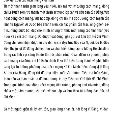
đạo kiệt xuất của cách mạng Việt Nam
Từ một thanh niên giàu lòng yêu nước, say mê với lý tưởng cách mạng, đồng
chí Lê Duẩn sớm trở thành một chiến sĩ thuộc lớp cận vệ đầu tiên của Đảng. Vừa
hoạt động cách mạng, vừa học tập, đồng chí say mê đọc Đường cách mệnh của
lãnh tụ Nguyễn Ái Quốc, báo Thanh niên, các tác phẩm của Mác, Ăng-ghen, Lê-
nin... từng bước bồi đắp cho mình những tri thức mới, nâng cao tinh thần yêu
nước và ý chí cách mạng. Do được hoạt động, gần gũi với Chủ tịch Hồ Chí Minh,
đồng chí luôn nhận được sự dìu dắt và chỉ đạo trực tiếp của Người. Đó là điều
kiện thuận lợi để đồng chí tiếp thu và phát triển sáng tạo tư tưởng Hồ Chí Minh
trong các lĩnh vực công tác do tổ chức phân công. Quan điểm và phương pháp
cách mạng của đồng chí Lê Duẩn chính là sự thể hiện trung thành và phát triển
sáng tạo tư tưởng, phương pháp cách mạng Hồ Chí Minh. Trên cương vị là Tổng
Bí thư của Đảng, đồng chí đã thực hiện xuất sắc những điều mà toàn Đảng,
toàn dân và toàn quân ta đã hứa trong Lễ truy điệu của Chủ tịch Hồ Chí Minh.
Trong quá trình hoạt động cách mạng kiên cường, phong phú của mình, đồng
chí là một tấm gương tiêu biểu về học tập và làm theo tư tưởng, đạo đức Hồ
Chí Minh.
Là một người giản dị, khiêm tốn, giàu lòng nhân ái, hết lòng vì Đảng, vì dân.