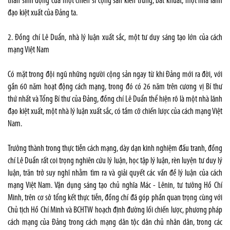
thân sinh động của một chiến sĩ cộng sản kiên trung, bất khuất, một nhà lãnh
đạo kiệt xuất của Đảng ta.
2. Đồng chí Lê Duẩn, nhà lý luận xuất sắc, một tư duy sáng tạo lớn của cách
mạng Việt Nam
Có mặt trong đội ngũ những người cộng sản ngay từ khi Đảng mới ra đời, với
gần 60 năm hoạt động cách mạng, trong đó có 26 năm trên cương vị Bí thư
thứ nhất và Tổng Bí thư của Đảng, đồng chí Lê Duẩn thể hiện rõ là một nhà lãnh
đạo kiệt xuất, một nhà lý luận xuất sắc, có tầm cỡ chiến lược của cách mạng Việt
Nam.
Trưởng thành trong thực tiễn cách mạng, dày dạn kinh nghiệm đấu tranh, đồng
chí Lê Duẩn rất coi trọng nghiên cứu lý luận, học tập lý luận, rèn luyện tư duy lý
luận, trăn trở suy nghĩ nhằm tìm ra và giải quyết các vấn đề lý luận của cách
mạng Việt Nam. Vận dụng sáng tạo chủ nghĩa Mác - Lênin, tư tưởng Hồ Chí
Minh, trên cơ sở tổng kết thực tiễn, đồng chí đã góp phần quan trọng cùng với
Chủ tịch Hồ Chí Minh và BCHTW hoạch định đường lối chiến lược, phương pháp
cách mạng của Đảng trong cách mạng dân tộc dân chủ nhân dân, trong các