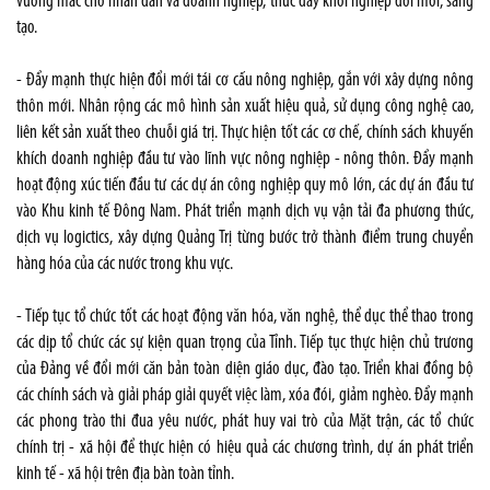
vướng mắc cho nhân dân và doanh nghiệp, thúc đẩy khởi nghiệp đổi mới, sáng
tạo.
- Đẩy mạnh thực hiện đổi mới tái cơ cấu nông nghiệp, gắn với xây dựng nông
thôn mới. Nhân rộng các mô hình sản xuất hiệu quả, sử dụng công nghệ cao,
liên kết sản xuất theo chuỗi giá trị. Thực hiện tốt các cơ chế, chính sách khuyến
khích doanh nghiệp đầu tư vào lĩnh vực nông nghiệp - nông thôn. Đẩy mạnh
hoạt động xúc tiến đầu tư các dự án công nghiệp quy mô lớn, các dự án đầu tư
vào Khu kinh tế Đông Nam. Phát triển mạnh dịch vụ vận tải đa phương thức,
dịch vụ logictics, xây dựng Quảng Trị từng bước trở thành điểm trung chuyển
hàng hóa của các nước trong khu vực.
- Tiếp tục tổ chức tốt các hoạt động văn hóa, văn nghệ, thể dục thể thao trong
các dịp tổ chức các sự kiện quan trọng của Tỉnh. Tiếp tục thực hiện chủ trương
của Đảng về đổi mới căn bản toàn diện giáo dục, đào tạo. Triển khai đồng bộ
các chính sách và giải pháp giải quyết việc làm, xóa đói, giảm nghèo. Đẩy mạnh
các phong trào thi đua yêu nước, phát huy vai trò của Mặt trận, các tổ chức
chính trị - xã hội để thực hiện có hiệu quả các chương trình, dự án phát triển
kinh tế - xã hội trên địa bàn toàn tỉnh.