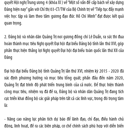
quyết Hội nghị Trung ương 4 (khóa XI ) về “Một số vấn đề cấp bách về xây dựng
Đảng hiện nay” gắn với Chỉ thị 03-CT/TW của Bộ Chính trị về “Tiếp tục đẩy mạnh
việc học tập và làm theo tấm gương đạo đức Hồ Chí Minh” đạt được kết quả
quan trọng.
2. Đảng bộ và nhân dân Quảng Trị noi gương đồng chí Lê Duẩn, ra sức thi đua
hoàn thành mục tiêu Nghị quyết Đại hội đại biểu Đảng bộ tỉnh lần thứ XVI, góp
phần thực hiện thắng lợi Nghị quyết Đại hội đại biểu toàn quốc lần thứ XII của
Đảng
Đại hội đại biểu Đảng bộ tỉnh Quảng Trị lần thứ XVI, nhiệm kỳ 2015 - 2020 đã
xác định phương hướng và mục tiêu tổng quát; phấn đấu đến năm 2020,
Quảng Trị đạt trình độ phát triển trung bình của cả nước. Để thực hiện thành
công mục tiêu, nhiệm vụ đã đề ra, Đảng bộ và nhân dân Quảng Trị đang tích
cực triển khai đồng bộ các giải pháp trên tất cả các lĩnh vực, trong đó trọng tâm
là:
- Nâng cao năng lực phân tích dự báo để lãnh đạo, chỉ đạo, điều hành chủ
động, linh hoạt, đề ra các biện pháp, cơ chế chính sách phù hợp với diễn biến