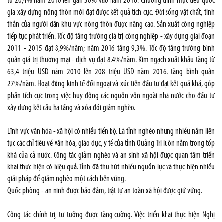
từ 20,4% năm 2010 lên gần 30% vào năm 2016. Chương trình mục tiêu quốc
gia xây dựng nông thôn mới đạt được kết quả tích cực. Đời sống vật chất, tinh
thần của người dân khu vực nông thôn được nâng cao. Sản xuất công nghiệp
tiếp tục phát triển. Tốc độ tăng trưởng giá trị công nghiệp - xây dựng giai đoạn
2011 - 2015 đạt 8,9%/năm; năm 2016 tăng 9,3%. Tốc độ tăng trưởng bình
quân giá trị thương mại - dịch vụ đạt 8,4%/năm. Kim ngạch xuất khẩu tăng từ
63,4 triệu USD năm 2010 lên 208 triệu USD năm 2016, tăng bình quân
27%/năm. Hoạt động kinh tế đối ngoại và xúc tiến đầu tư đạt kết quả khá, góp
phần tích cực trong việc huy động các nguồn vốn ngoài nhà nước cho đầu tư
xây dựng kết cấu hạ tầng và xóa đói giảm nghèo.
Lĩnh vực văn hóa - xã hội có nhiều tiến bộ. Là tỉnh nghèo nhưng nhiều năm liên
tục các chỉ tiêu về văn hóa, giáo dục, y tế của tỉnh Quảng Trị luôn nằm trong tốp
khá của cả nước. Công tác giảm nghèo và an sinh xã hội được quan tâm triển
khai thực hiện có hiệu quả. Tỉnh đã thu hút nhiều nguồn lực và thực hiện nhiều
giải pháp để giảm nghèo một cách bền vững.
Quốc phòng - an ninh được bảo đảm, trật tự an toàn xã hội được giữ vững.
Công tác chính trị, tư tưởng được tăng cường. Việc triển khai thực hiện Nghị