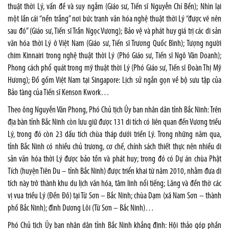
thuật thời Lý, vấn đề và suy ngẫm (Giáo sư, Tiến sĩ Nguyễn Chí Bền); Nhìn lại
một lần cái “nền trắng” nơi bức tranh văn hóa nghệ thuật thời Lý “được vẽ nên
sau đó” (Giáo sư, Tiến sĩ Trần Ngọc Vương); Bảo vệ và phát huy giá trị các di sản
văn hóa thời Lý ở Việt Nam (Giáo sư, Tiến sĩ Trương Quốc Bình); Tượng người
chim Kinnairi trong nghệ thuật thời Lý (Phó Giáo sư, Tiến sĩ Ngô Văn Doanh);
Phong cách phổ quát trong mỹ thuật thời Lý (Phó Giáo sư, Tiến sĩ Đoàn Thị Mỹ
Hương); Đồ gốm Việt Nam tại Singapore: Lịch sử ngắn gọn về bộ sưu tập của
Bảo tàng của Tiến sĩ Kenson Kwork…
Theo ông Nguyễn Văn Phong, Phó Chủ tịch Ủy ban nhân dân tỉnh Bắc Ninh: Trên
địa bàn tỉnh Bắc Ninh còn lưu giữ được 131 di tích có liên quan đến Vương triều
Lý, trong đó còn 23 dấu tích chùa tháp dưới triền Lý. Trong những năm qua,
tỉnh Bắc Ninh có nhiều chủ trương, cơ chế, chính sách thiết thực nên nhiều di
sản văn hóa thời Lý được bảo tồn và phát huy; trong đó có Dự án chùa Phật
Tích (huyện Tiên Du – tỉnh Bắc Ninh) được triển khai từ năm 2010, nhằm đưa di
tích này trở thành khu du lịch văn hóa, tâm linh nổi tiếng; Lăng và đền thờ các
vị vua triều Lý (Đền Đô) tại Từ Sơn – Bắc Ninh; chùa Dạm (xã Nam Sơn – thành
phố Bắc Ninh); đình Dương Lôi (Từ Sơn – Bắc Ninh)…
Phó Chủ tịch Ủy ban nhân dân tỉnh Bắc Ninh khẳng định: Hội thảo góp phần