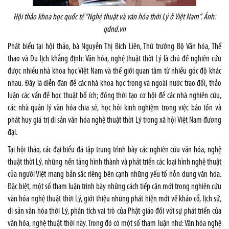
Hội thảo khoa học quốc tế “Nghệ thuật và văn hóa thời Lý ở Việt Nam”.
Ảnh:
qdnd.vn
Phát biểu tại hội thảo, bà Nguyễn Thị Bích Liên, Thứ trưởng Bộ Văn hóa, Thể
thao và Du lịch khẳng định: Văn hóa, nghệ thuật thời Lý là chủ đề nghiên cứu
được nhiều nhà khoa học Việt Nam và thế giới quan tâm từ nhiều góc độ khác
nhau. Đây là diễn đàn để các nhà khoa học trong và ngoài nước trao đổi, thảo
luận các vấn đề học thuật bổ ích; đồng thời tạo cơ hội để các nhà nghiên cứu,
các nhà quản lý văn hóa chia sẻ, học hỏi kinh nghiệm trong việc bảo tồn và
phát huy giá trị di sản văn hóa nghệ thuật thời Lý trong xã hội Việt Nam đương
đại.
Tại hội thảo, các đại biểu đã tập trung trình bày các nghiên cứu văn hóa, nghệ
thuật thời Lý, những nền tảng hình thành và phát triển các loại hình nghệ thuật
của người Việt mang bản sắc riêng bên cạnh những yếu tố hỗn dung văn hóa.
Đặc biệt, một số tham luận trình bày những cách tiếp cận mới trong nghiên cứu
văn hóa nghệ thuật thời Lý, giới thiệu những phát hiện mới về khảo cổ, lịch sử,
di sản văn hóa thời Lý, phân tích vai trò của Phật giáo đối với sự phát triển của
văn hóa, nghệ thuật thời này. Trong đó có một số tham luận như: Văn hóa nghệ