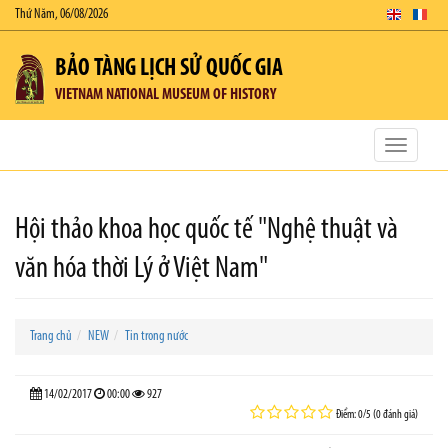
Thứ Năm, 06/08/2026
BẢO TÀNG LỊCH SỬ QUỐC GIA
VIETNAM NATIONAL MUSEUM OF HISTORY
Toggle
navigatio
Hội thảo khoa học quốc tế "Nghệ thuật và
văn hóa thời Lý ở Việt Nam"
Trang chủ
NEW
Tin trong nước
14/02/2017
00:00
927
Điểm: 0/5 (0 đánh giá)