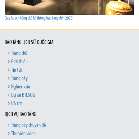
Quy hoạch tổng thể hệ thống bảo tàng đến 2020
BẢO TÀNG LỊCH SỬ QUỐC GIA
Trang chủ
Giới thiệu
Tin tức
Trưng bày
Nghiên cứu
Dự án BTLSQG
Hỗ trợ
DỊCH VỤ BẢO TÀNG
Trưng bày chuyên đề
Thư viện video