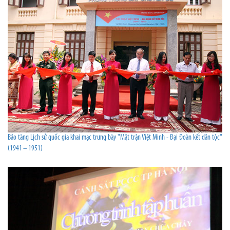
Bảo tàng Lịch sử quốc gia khai mạc trưng bày "Mặt trận Việt Minh - Đại Đoàn kết dân tộc"
(1941 – 1951)