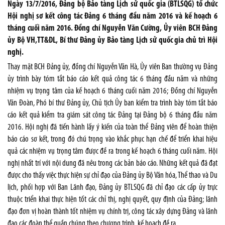
Ngày 13/7/2016, Đảng bộ Bảo tàng Lịch sử quốc gia (BTLSQG) tổ chức
Hội nghị sơ kết công tác Đảng 6 tháng đầu năm 2016 và kế hoạch 6
tháng cuối năm 2016. Đồng chí Nguyễn Văn Cường, Ủy viên BCH Đảng
ủy Bộ VH,TT&DL, Bí thư Đảng ủy Bảo tàng Lịch sử quốc gia chủ trì Hội
nghị.
Thay mặt BCH Đảng ủy, đồng chí Nguyễn Văn Hà, Ủy viên Ban thường vụ Đảng
ủy trình bày tóm tắt báo cáo kết quả công tác 6 tháng đầu năm và những
nhiệm vụ trọng tâm của kế hoạch 6 tháng cuối năm 2016; Đồng chí Nguyễn
Văn Đoàn, Phó bí thư Đảng ủy, Chủ tịch Ủy ban kiểm tra trình bày tóm tắt báo
cáo kết quả kiểm tra giám sát công tác Đảng tại Đảng bộ 6 tháng đầu năm
2016. Hội nghị đã tiến hành lấy ý kiến của toàn thể Đảng viên để hoàn thiện
báo cáo sơ kết, trong đó chú trọng vào khắc phục hạn chế để triển khai hiệu
quả các nhiệm vụ trọng tâm được đề ra trong kế hoạch 6 tháng cuối năm. Hội
nghị nhất trí với nội dung đã nêu trong các bản báo cáo. Những kết quả đã đạt
được cho thấy việc thực hiện sự chỉ đạo của Đảng ủy Bộ Văn hóa, Thể thao và Du
lịch, phối hợp với Ban Lãnh đạo, Đảng ủy BTLSQG đã chỉ đạo các cấp ủy trực
thuộc triển khai thực hiện tốt các chỉ thị, nghị quyết, quy định của Đảng; lãnh
đạo đơn vị hoàn thành tốt nhiệm vụ chính trị, công tác xây dựng Đảng và lãnh
đạo các đoàn thể quần chúng theo chương trình, kế hoạch đề ra.