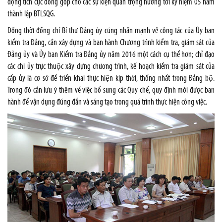
động tích cực đóng góp cho các sự kiện quan trọng hướng tới kỷ niệm 05 năm
thành lập BTLSQG.
Đồng thời đồng chí Bí thư Đảng ủy cũng nhấn mạnh về công tác của Ủy ban
kiểm tra Đảng, cần xây dựng và ban hành Chương trình kiểm tra, giám sát của
Đảng ủy và Ủy ban Kiểm tra Đảng ủy năm 2016 một cách cụ thể hơn; chỉ đạo
các chi ủy trực thuộc xây dựng chương trình, kế hoạch kiểm tra giám sát của
cấp ủy là cơ sở để triển khai thực hiện kịp thời, thống nhất trong Đảng bộ.
Trong đó cần lưu ý thêm về việc bổ sung các Quy chế, quy định mới được ban
hành để vận dụng đúng đắn và sáng tạo trong quá trình thực hiện công việc.