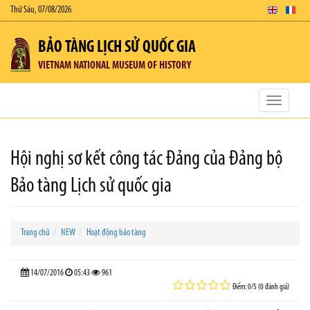
Thứ Sáu, 07/08/2026
BẢO TÀNG LỊCH SỬ QUỐC GIA
VIETNAM NATIONAL MUSEUM OF HISTORY
Toggle
navigatio
Hội nghị sơ kết công tác Đảng của Đảng bộ
Bảo tàng Lịch sử quốc gia
Trang chủ
NEW
Hoạt động bảo tàng
14/07/2016
05:43
961
Điểm: 0/5 (0 đánh giá)