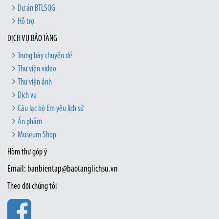
Dự án BTLSQG
Hỗ trợ
DỊCH VỤ BẢO TÀNG
Trưng bày chuyên đề
Thư viện video
Thư viện ảnh
Dịch vụ
Câu lạc bộ Em yêu lịch sử
Ấn phẩm
Museum Shop
Hòm thư góp ý
Email: banbientap@baotanglichsu.vn
Theo dõi chúng tôi