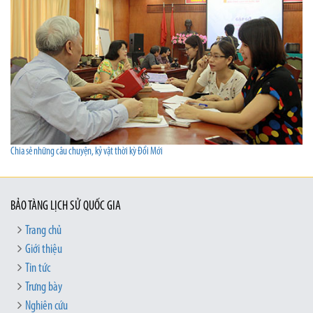
Chia sẻ những câu chuyện, kỷ vật thời kỳ Đổi Mới
BẢO TÀNG LỊCH SỬ QUỐC GIA
Trang chủ
Giới thiệu
Tin tức
Trưng bày
Nghiên cứu