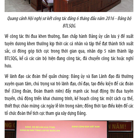
Quang cảnh Hội nghị sơ kết công tác đảng 6 tháng đầu năm 2016 - Đảng bộ
BTLSQG.
Về công tác thi đua khen thưởng, Ban chấp hành Đảng ủy cần lưu ý đề xuất
tuyên dương khen thưởng kịp thời các cá nhân và tập thể đạt thành tích xuất
sắc, có đóng góp tích cực trong thời gian qua, nhân dịp 5 năm thành lập
BTLSQG, kể cả các cán bộ hiện đang công tác, đã chuyển công tác hoặc nghỉ
hưu.
Về lãnh đạo các đoàn thể quần chúng: Đảng ủy và Ban Lãnh đạo đã thường
xuyên quan tâm, chú trọng vai trò lãnh đạo, chỉ đạo, tạo điều kiện để các đoàn
thể (Công đoàn, Đoàn thanh niên) đẩy mạnh các hoạt động thi đua tuyên
truyền, chủ động triển khai chương trình, kế hoạch công tác một cách cụ thể,
thiết thực chào mừng các ngày lễ lớn trong năm; đồng thời tạo điều kiện để các
tổ chức đoàn thể tích cực tham gia xây dựng Đảng.