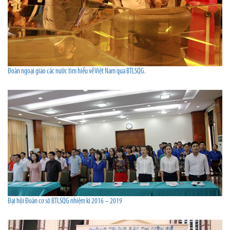
Đoàn ngoại giao các nước tìm hiểu về Việt Nam qua BTLSQG.
Đại hội Đoàn cơ sở BTLSQG nhiệm kì 2016 – 2019