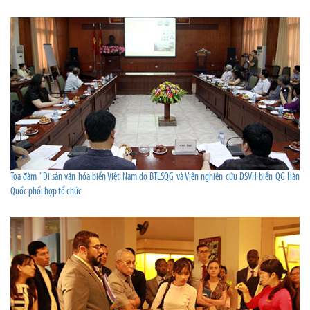
Tọa đàm "Di sản văn hóa biển Việt Nam do BTLSQG và Viện nghiên cứu DSVH biển QG Hàn
Quốc phối hợp tổ chức