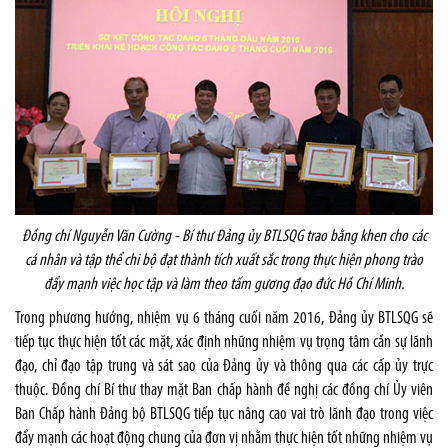
Đồng chí Nguyễn Văn Cường - Bí thư Đảng ủy BTLSQG trao bằng khen cho các
cá nhân và tập thể chi bộ đạt thành tích xuất sắc trong thực hiện phong trào
đẩy mạnh việc học tập và làm theo tấm gương đạo đức Hồ Chí Minh.
Trong phương hướng, nhiệm vụ 6 tháng cuối năm 2016, Đảng ủy BTLSQG sẽ
tiếp tục thực hiện tốt các mặt, xác định những nhiệm vụ trọng tâm cần sự lãnh
đạo, chỉ đạo tập trung và sát sao của Đảng ủy và thông qua các cấp ủy trực
thuộc. Đồng chí Bí thư thay mặt Ban chấp hành đề nghị các đồng chí Ủy viên
Ban Chấp hành Đảng bộ BTLSQG tiếp tục nâng cao vai trò lãnh đạo trong việc
đẩy mạnh các hoạt động chung của đơn vị nhằm thực hiện tốt những nhiệm vụ