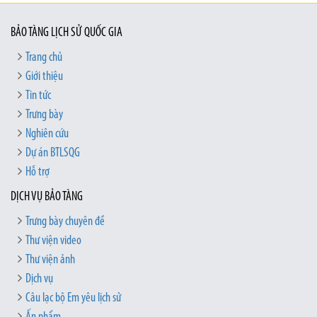
BẢO TÀNG LỊCH SỬ QUỐC GIA
Trang chủ
Giới thiệu
Tin tức
Trưng bày
Nghiên cứu
Dự án BTLSQG
Hỗ trợ
DỊCH VỤ BẢO TÀNG
Trưng bày chuyên đề
Thư viện video
Thư viện ảnh
Dịch vụ
Câu lạc bộ Em yêu lịch sử