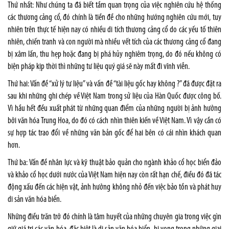
Thứ nhất: Như chúng ta đã biết tầm quan trọng của việc nghiên cứu hệ thống
các thương cảng cổ, đó chính là tiền đề cho những hướng nghiên cứu mới, tuy
nhiên trên thực tế hiện nay có nhiều di tích thương cảng cổ do các yếu tố thiên
nhiên, chiến tranh và con người mà nhiều vết tích của các thương cảng cổ đang
bị xâm lấn, thu hẹp hoặc đang bị phá hủy nghiêm trọng, do đó nếu không có
biện pháp kịp thời thì những tư liệu quý giá sẽ này mất đi vĩnh viễn.
Thứ hai: Vấn đề “xử lý tư liệu” và vấn đề “tài liệu gốc hay không ?” đã được đặt ra
sau khi những ghi chép về Việt Nam trong sử liệu của Hàn Quốc được công bố.
Vì hầu hết đều xuất phát từ những quan điểm của những người bị ảnh hưởng
bởi văn hóa Trung Hoa, do đó có cách nhìn thiên kiến về Việt Nam. Vì vậy cần có
sự hợp tác trao đổi về những văn bản gốc để hai bên có cái nhìn khách quan
hơn.
Thứ ba: Vấn đề nhân lực và kỹ thuật bảo quản cho ngành khảo cổ học biển đảo
và khảo cổ học dưới nước của Việt Nam hiện nay còn rất hạn chế, điều đó đã tác
động xấu đến các hiện vật, ảnh hưởng không nhỏ đến việc bảo tồn và phát huy
di sản văn hóa biển.
Những điều trăn trở đó chính là tâm huyết của những chuyên gia trong việc gìn