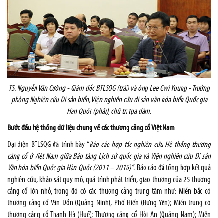
TS. Nguyễn Văn Cường - Giám đốc BTLSQG (trái) và ông Lee Gwi Young - Trưởng
phòng Nghiên cứu Di sản biển, Viện nghiên cứu di sản văn hóa biển Quốc gia
Hàn Quốc (phải), chủ trì tọa đàm.
Bước đầu hệ thống dữ liệu chung về các thương cảng cổ Việt Nam
Đại diện BTLSQG đã trình bày “
Báo cáo hợp tác nghiên cứu Hệ thống thương
cảng cổ ở Việt Nam giữa Bảo tàng Lịch sử quốc gia và Viện nghiên cứu Di sản
Văn hóa biển Quốc gia Hàn Quốc (2011 – 2016)”
. Báo cáo đã tổng hợp kết quả
nghiên cứu, khảo sát quy mô, quá trình phát triển, giao thương của 25 thương
cảng cổ lớn nhỏ, trong đó có các thương cảng trung tâm như: Miền bắc có
thương cảng cổ Vân Đồn (Quảng Ninh), Phố Hiến (Hưng Yên); Miền trung có
thương cảng cổ Thanh Hà (Huế); Thương cảng cổ Hội An (Quảng Nam); Miền