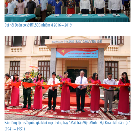
Đại hội Đoàn cơ sở BTLSQG nhiệm kì 2016 – 2019
Bảo tàng Lịch sử quốc gia khai mạc trưng bày "Mặt trận Việt Minh - Đại Đoàn kết dân tộc"
(1941 – 1951)