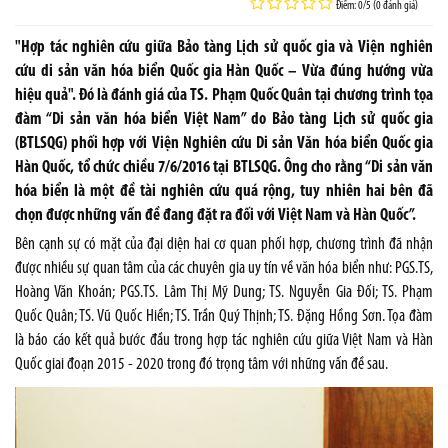
Điểm: 0/5 (0 đánh giá)
"Hợp tác nghiên cứu giữa Bảo tàng Lịch sử quốc gia và Viện nghiên
cứu di sản văn hóa biển Quốc gia Hàn Quốc – Vừa đúng hướng vừa
hiệu quả". Đó là đánh giá của TS. Phạm Quốc Quân tại chương trình tọa
đàm “Di sản văn hóa biển Việt Nam” do Bảo tàng Lịch sử quốc gia
(BTLSQG) phối hợp với Viện Nghiên cứu Di sản Văn hóa biển Quốc gia
Hàn Quốc, tổ chức chiều 7/6/2016 tại BTLSQG. Ông cho rằng “Di sản văn
hóa biển là một đề tài nghiên cứu quá rộng, tuy nhiên hai bên đã
chọn được những vấn đề đang đặt ra đối với Việt Nam và Hàn Quốc”.
Bên cạnh sự có mặt của đại diện hai cơ quan phối hợp, chương trình đã nhận
được nhiều sự quan tâm của các chuyên gia uy tín về văn hóa biển như: PGS.TS,
Hoàng Văn Khoán; PGS.TS. Lâm Thị Mỹ Dung; TS. Nguyễn Gia Đối; TS. Phạm
Quốc Quân; TS. Vũ Quốc Hiền; TS. Trần Quý Thịnh; TS. Đặng Hồng Sơn. Tọa đàm
là báo cáo kết quả bước đầu trong hợp tác nghiên cứu giữa Việt Nam và Hàn
Quốc giai đoạn 2015 - 2020 trong đó trọng tâm với những vấn đề sau.