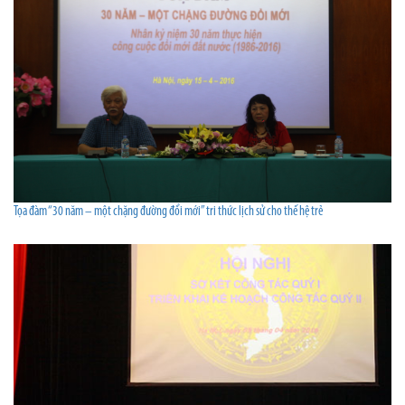
Tọa đàm “30 năm – một chặng đường đổi mới” tri thức lịch sử cho thế hệ trẻ