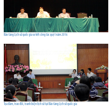
Bảo tàng Lịch sử quốc gia sơ kết công tác quý I năm 2016
Tọa đàm, trao đổi, tranh biện lịch sử tại Bảo tàng Lịch sử quốc gia