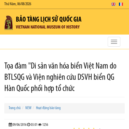
Thứ Năm, 06/08/2026
BẢO TÀNG LỊCH SỬ QUỐC GIA
VIETNAM NATIONAL MUSEUM OF HISTORY
Toggle
navigatio
Tọa đàm "Di sản văn hóa biển Việt Nam do
BTLSQG và Viện nghiên cứu DSVH biển QG
Hàn Quốc phối hợp tổ chức
Trang chủ
NEW
Hoạt động bảo tàng
09/06/2016
03:01
1256