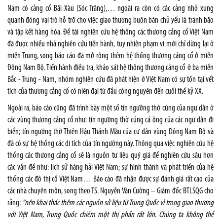
Nam có cảng cổ Bãi Xàu (Sóc Trăng),… ngoài ra còn có các cảng nhỏ xung
quanh đóng vai trò hỗ trỡ cho việc giao thương buôn bán chủ yếu là tránh bão
và tập kết hàng hóa. Đề tài nghiên cứu hệ thống các thương cảng cổ Việt Nam
đã được nhiều nhà nghiên cứu tiến hành, tuy nhiên phạm vi mới chỉ dừng lại ở
miền Trung, song báo cáo đã mở rộng thêm hệ thống thương cảng cổ ở miền
Đông Nam Bộ. Tiến hành điều tra, khảo sát hệ thống thương cảng cổ ở ba miền
Bắc - Trung - Nam, nhóm nghiên cứu đã phát hiện ở Việt Nam có sự tồn tại vết
tích của thương cảng cố có niên đại từ đầu công nguyên đến cuối thế kỷ XX.
Ngoài ra, báo cáo cũng đã trình bày một số tín ngưỡng thờ cúng của ngư dân ở
các vùng thương cảng cổ như: tín ngưỡng thờ cúng cá ông của các ngư dân đi
biển; tín ngưỡng thờ Thiên Hậu Thánh Mẫu của cư dân vùng Đông Nam Bộ và
đã có sự hệ thống các di tích của tín ngưỡng này. Thông qua việc nghiên cứu hệ
thống các thương cảng cổ sẽ là nguồn tư liệu quý giá để nghiên cứu sâu hơn
các vấn đề như: lịch sử hàng hải Việt Nam; sự hình thành và phát triển của hệ
thống các đô thị cổ Việt Nam… Báo cáo đã nhận được sự đánh giá rất cao của
các nhà chuyên môn, song theo TS. Nguyễn Văn Cường – Giám đốc BTLSQG cho
rằng:
“nên khai thác thêm các nguồn sử liệu từ Trung Quốc vì trong giao thương
với Việt Nam, Trung Quốc chiếm một thị phần rất lớn. Chúng ta không thể