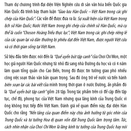
Tham dự chương trình đại diện Viện Nghiên cứu di sản văn hóa biển Quốc gia
Hàn Quốc đã trình bày tham luận
“Giao lưu Hàn Quốc – Việt Nam trong các ghi
chép của Hàn Quốc”
. Các vấn đề được đưa ra là
: Sự xuất hiện của Việt Nam trong
lịch sử Hàn Quốc; Nước Việt Nam trong ghi chép của chính sử Hàn Quốc, mà cụ
thể là cuốn “Choson Hoàng Triều thực lục”; Việt Nam trong các ghi chép riêng lẻ
của các quan lại và dân thường bị phiêu dạt đến Việt Nam, được người Việt cứu
và có thời gian sống tại Việt Nam
.
Sử liệu đầu tiên được nói đến là
“Quế uyển bút tập canh”
của Choi Chi Won, một
học giả người Hàn Quốc nhưng từ nhỏ đã sang nhà Đường du học và có 4 năm
làm quan tổng quản cho Cao Biền, trong đó được tin tưởng giao phó nhiều
công việc soạn thảo văn bản quan trọng. Sau đó ông trở về nước và tiến hành
biên soạn lại các bài viết
của mình trong thời gian ở nước Đường, ấn phẩm đó
là
“Quế uyển bút tập canh”
gồm 28 tập. Trong tác phẩm trên có đề cập đến tập
tục, chế độ, phong tục của Việt Nam nhưng qua lăng kính của Trung Quốc vì
ông không trực tiếp đến Việt Nam. Đánh giá về quan điểm này, đại diện Hàn
Quốc cho rằng
“Nền tảng của quan điểm này chịu ảnh hưởng từ góc nhìn của
Trung Quốc và tư tưởng Hoa dị quan vốn đặt Trung Quốc làm trọng tâm. Tức,
cách nhìn nhận của Choi Chi Won là lăng kính tư tưởng của Trung Quốc hay nói