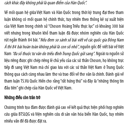
cách khác đây không phải là quan điểm của Hàn Quốc”.
Về mối quan hệ giữa Việt Nam và Hàn Quốc trong thời kỳ trung đại theo tham
luận không có mối quan hệ chính thức, tuy nhiên theo thống kê sự xuất hiện
của Việt Nam trong chính sử “Choson Hoàng Triều thực lục” có khoảng 300 bài
viết nhưng trong khuôn khổ tham luận đã được nhóm nghiên cứu Hàn Quốc
rút ngắn thành 84 bài. “
Nếu đem so sánh số bài viết về các quốc gia Đông Nam
Á thì 84 bài hoàn toàn không phải là con số nhỏ”
, nguồn gốc để viết bài về Việt
Nam
“đa số thuộc tư văn do triều đình Trung Quốc gửi sang”
. Ngoài ra nguồn sử
liệu riêng được ghi chép riêng lẻ chủ yếu của các sứ thần Choson, họ không trực
tiếp đi sang Việt Nam mà chỉ giao lưu với các sứ thần Việt Nam ở Trung Quốc
thông qua cách cùng nhau làm thơ và trao đổi về thơ văn là chính. Đánh giá về
tham luận TS.Vũ Quốc Hiền cho rằng “rất hứng thú” và đây là “những thông tin
đầu tiên” ghi chép của Hàn Quốc về Việt Nam.
Những điều còn trăn trở
Chương trình tọa đàm được đánh giá cao về kết quả thực hiện phối hợp nghiên
cứu giữa BTSLQG và Viện nghiên cứu di sản văn hóa biển Hàn Quốc, tuy nhiên
nhiều vấn đề đã được đặt ra.