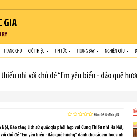
C GIA
ORY
TRANG CHỦ
GIỚI THIỆU
TIN TỨC
TRƯNG BÀY
NGHIÊN CỨU
D
nh thiếu nhi với chủ đề “Em yêu biển - đảo quê hư
BÀ
Điểm: 0/5 (0 đánh giá)
 Nội, Bảo tàng Lịch sử quốc gia phối hợp với Cung Thiếu nhi Hà Nội,
hi với chủ đề “Em yêu biển - đảo quê hương” dành cho các em học sinh