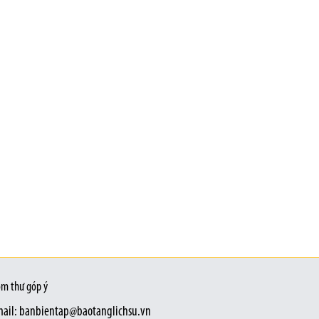
m thư góp ý
ail: banbientap@baotanglichsu.vn