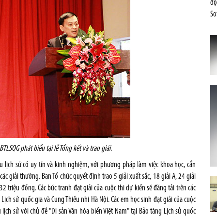
độ
Sơ
LSQG phát biểu tại lễ Tổng kết và trao giải.
ứu lịch sử có uy tín và kinh nghiệm, với phương pháp làm việc khoa học, cẩn
c giải thưởng. Ban Tổ chức quyết định trao 5 giải xuất sắc, 18 giải A, 24 giải
 32 triệu đồng. Các bức tranh đạt giải của cuộc thi dự kiến sẽ đăng tải trên các
g Lịch sử quốc gia và Cung Thiếu nhi Hà Nội. Các em học sinh đạt giải của cuộc
lịch sử với chủ đề "Di sản Văn hóa biển Việt Nam" tại Bảo tàng Lịch sử quốc