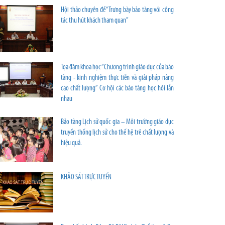
Hội thảo chuyên đề “Trưng bày bảo tàng với công
tác thu hút khách tham quan”
Tọa đàm khoa học “Chương trình giáo dục của bảo
tàng - kinh nghiệm thực tiễn và giải pháp nâng
cao chất lượng” Cơ hội các bảo tàng học hỏi lẫn
nhau
Bảo tàng Lịch sử quốc gia – Môi trường giáo dục
truyền thống lịch sử cho thế hệ trẻ chất lượng và
hiệu quả.
KHẢO SÁT TRỰC TUYẾN