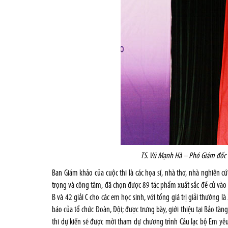
TS. Vũ Mạnh Hà – Phó Giám đốc BT
Ban Giám khảo của cuộc thi là các họa sĩ, nhà thơ, nhà nghiên c
trọng và công tâm, đã chọn được 89 tác phẩm xuất sắc đề cử vào cá
B và 42 giải C cho các em học sinh, với tổng giá trị giải thưởng là
báo của tổ chức Đoàn, Đội; được trưng bày, giới thiệu tại Bảo tàn
thi dự kiến sẽ được mời tham dự chương trình Câu lạc bộ Em yêu 