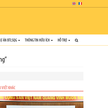
Ự ÁN BTLSQG
THÔNG TIN HỮU ÍCH
HỖ TRỢ
ơng”
I VIẾT KHÁC