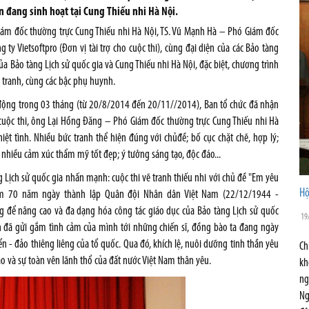
ện đang sinh hoạt tại Cung Thiếu nhi Hà Nội.
iám đốc thường trực Cung Thiếu nhi Hà Nội, TS. Vũ Mạnh Hà – Phó Giám đốc
y Vietsoftpro (Đơn vị tài trợ cho cuộc thi), cùng đại diện của các Bảo tàng
a Bảo tàng Lịch sử quốc gia và Cung Thiếu nhi Hà Nội, đặc biệt, chương trình
 tranh, cùng các bậc phụ huynh.
 động trong 03 tháng (từ 20/8/2014 đến 20/11//2014), Ban tổ chức đã nhận
 cuộc thi, ông Lại Hồng Đăng – Phó Giám đốc thường trực Cung Thiếu nhi Hà
ệt tình. Nhiều bức tranh thể hiện đúng với chủđề; bố cục chặt chẽ, hợp lý;
nhiều cảm xúc thẩm mỹ tốt đẹp; ý tưởng sáng tạo, độc đáo...
g Lịch sử quốc gia nhấn mạnh: cuộc thi vẽ tranh thiếu nhi với chủ đề "Em yêu
Hộ
ệm 70 năm ngày thành lập Quân đội Nhân dân Việt Nam (22/12/1944 -
 để nâng cao và đa dạng hóa công tác giáo dục của Bảo tàng Lịch sử quốc
19
inh đã gửi gắm tình cảm của mình tới những chiến sĩ, đồng bào ta đang ngày
- đảo thiêng liêng của tổ quốc. Qua đó, khích lệ, nuôi dưỡng tinh thần yêu
Ch
o và sự toàn vên lãnh thổ của đất nước Việt Nam thân yêu.
kh
ng
Ng