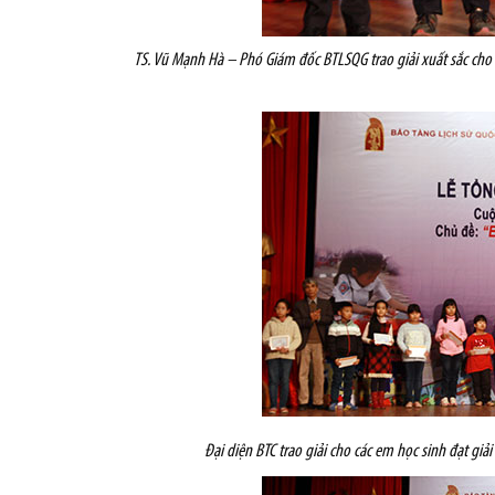
TS. Vũ Mạnh Hà – Phó Giám đốc BTLSQG trao giải xuất sắc cho 
Đại diện BTC trao giải cho các em học sinh đạt giả