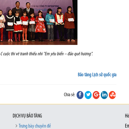
i C cuộc thi vẽ tranh thiếu nhi "Em yêu biển – đảo quê hương".
Bảo tàng Lịch sử quốc gia
Chia sẻ:
DỊCH VỤ BẢO TÀNG
Hò
Trưng bày chuyên đề
Em