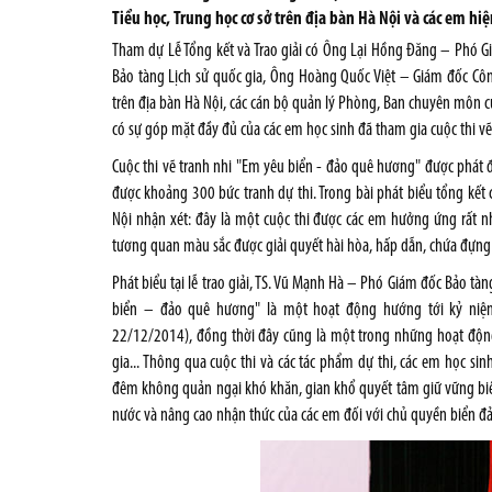
Tiểu học, Trung học cơ sở trên địa bàn Hà Nội và các em hi
Tham dự Lễ Tổng kết và Trao giải có Ông Lại Hồng Đăng – Phó G
Bảo tàng Lịch sử quốc gia, Ông Hoàng Quốc Việt – Giám đốc Công t
trên địa bàn Hà Nội, các cán bộ quản lý Phòng, Ban chuyên môn củ
có sự góp mặt đầy đủ của các em học sinh đã tham gia cuộc thi vẽ
Cuộc thi vẽ tranh nhi "Em yêu biển - đảo quê hương" được phát
được khoảng 300 bức tranh dự thi. Trong bài phát biểu tổng kết
Nội nhận xét: đây là một cuộc thi được các em hưởng ứng rất nhi
tương quan màu sắc được giải quyết hài hòa, hấp dẫn, chứa đựng 
Phát biểu tại lễ trao giải, TS. Vũ Mạnh Hà – Phó Giám đốc Bảo tàn
biển – đảo quê hương" là một hoạt động hướng tới kỷ ni
22/12/2014), đồng thời đây cũng là một trong những hoạt động
gia... Thông qua cuộc thi và các tác phẩm dự thi, các em học s
đêm không quản ngại khó khăn, gian khổ quyết tâm giữ vững biển 
nước và nâng cao nhận thức của các em đối với chủ quyền biển đả