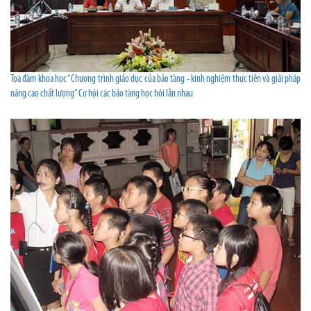
Tọa đàm khoa học “Chương trình giáo dục của bảo tàng - kinh nghiệm thực tiễn và giải pháp
nâng cao chất lượng” Cơ hội các bảo tàng học hỏi lẫn nhau