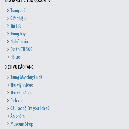
BẢO TÀNG LỊCH SỬ QUỐC GIA
Trang chủ
Giới thiệu
Tin tức
Trưng bày
Nghiên cứu
Dự án BTLSQG
Hỗ trợ
DỊCH VỤ BẢO TÀNG
Trưng bày chuyên đề
Thư viện video
Thư viện ảnh
Dịch vụ
Câu lạc bộ Em yêu lịch sử
Ấn phẩm
Museum Shop