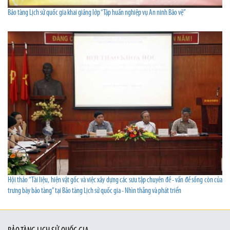
Bảo tàng Lịch sử quốc gia khai giảng lớp “Tập huấn nghiệp vụ An ninh Bảo vệ”
Hội thảo “Tài liệu, hiện vật gốc và việc xây dựng các sưu tập chuyên đề - vấn đề sống còn của
trưng bày bảo tàng” tại Bảo tàng Lịch sử quốc gia - Nhìn thẳng và phát triển