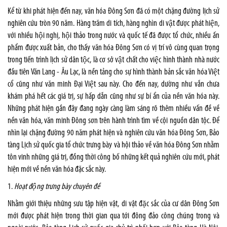
Kể từ khi phát hiện đến nay, văn hóa Đông Sơn đã có một chặng đường lịch sử
nghiên cứu tròn 90 năm. Hàng trăm di tích, hàng nghìn di vật được phát hiện,
với nhiều hội nghị, hội thảo trong nước và quốc tế đã được tổ chức, nhiều ấn
phẩm được xuất bản, cho thấy văn hóa Đông Sơn có vị trí vô cùng quan trọng
trong tiến trình lịch sử dân tộc, là cơ sở vật chất cho việc hình thành nhà nước
đầu tiên Văn Lang - Âu Lạc, là nền tảng cho sự hình thành bản sắc văn hóa Việt
cổ cũng như văn minh Đại Việt sau này. Cho đến nay, dường như vẫn chưa
khám phá hết các giá trị, sự hấp dẫn cũng như sự bí ẩn của nền văn hóa này.
Những phát hiện gần đây đang ngày càng làm sáng rõ thêm nhiều vấn đề về
nền văn hóa, văn minh Đông sơn trên hành trình tìm về cội nguồn dân tộc. Để
nhìn lại chặng đường 90 năm phát hiện và nghiên cứu văn hóa Đông Sơn, Bảo
tàng Lịch sử quốc gia tổ chức trưng bày và hội thảo về văn hóa Đông Sơn nhằm
tôn vinh những giá trị, đồng thời công bố những kết quả nghiên cứu mới, phát
hiện mới về nền văn hóa đặc sắc này.
1.
Hoạt động trưng bày chuyên đề
Nhằm giới thiệu những sưu tập hiện vật, di vật đặc sắc của cư dân Đông Sơn
mới được phát hiện trong thời gian qua tới đông đảo công chúng trong và