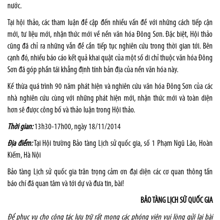
nước.
Tại hội thảo, các tham luận đề cập đến nhiều vấn đề với những cách tiếp cận
mới, tư liệu mới, nhận thức mới về nền văn hóa Đông Sơn. Đặc biệt, Hội thảo
cũng đã chỉ ra những vẫn đề cần tiếp tục nghiên cứu trong thời gian tới. Bên
cạnh đó, nhiều báo cáo kết quả khai quật của một số di chỉ thuộc văn hóa Đông
Sơn đã góp phần tái khẳng định tính bản địa của nền văn hóa này.
Kế thừa quá trình 90 năm phát hiện và nghiên cứu văn hóa Đông Sơn của các
nhà nghiên cứu cùng với những phát hiện mới, nhận thức mới và toàn diện
hơn sẽ được công bố và thảo luận trong Hội thảo.
Thời gian:
13h30-17h00, ngày 18/11/2014
Địa điểm:
Tại Hội trường Bảo tàng Lịch sử quốc gia, số 1 Phạm Ngũ Lão, Hoàn
Kiếm, Hà Nội
Bảo tàng Lịch sử quốc gia trân trọng cảm ơn đại diện các cơ quan thông tấn
báo chí đã quan tâm và tới dự và đưa tin, bài!
BẢO TÀNG LỊCH SỬ QUỐC GIA
Để phục vụ cho công tác lưu trữ rất mong các phóng viên vui lòng gửi lại bài