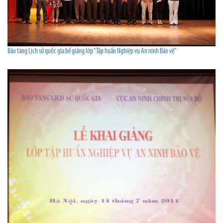
Bảo tàng Lịch sử quốc gia bế giảng lớp “Tập huấn Nghiệp vụ An ninh Bảo vệ”