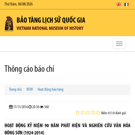
Thứ Năm, 06/08/2026
BẢO TÀNG LỊCH SỬ QUỐC GIA
VIETNAM NATIONAL MUSEUM OF HISTORY
Toggle
navigatio
Thông cáo báo chí
Trang chủ
NEW
Hoạt động bảo tàng
17/11/2014
20:50
560
Điểm: 0/5 (0 đánh giá)
HOẠT ĐỘNG KỶ NIỆM 90 NĂM PHÁT HIỆN VÀ NGHIÊN CỨU VĂN HÓA
ĐÔNG SƠN (1924-2014)