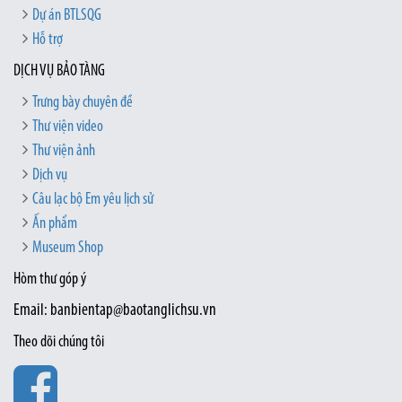
Dự án BTLSQG
Hỗ trợ
DỊCH VỤ BẢO TÀNG
Trưng bày chuyên đề
Thư viện video
Thư viện ảnh
Dịch vụ
Câu lạc bộ Em yêu lịch sử
Ấn phẩm
Museum Shop
Hòm thư góp ý
Email: banbientap@baotanglichsu.vn
Theo dõi chúng tôi