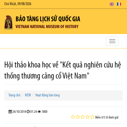
Chủ Nhật, 09/08/2026
BẢO TÀNG LỊCH SỬ QUỐC GIA
VIETNAM NATIONAL MUSEUM OF HISTORY
Toggle
navigatio
Hội thảo khoa học về "Kết quả nghiên cứu hệ
thống thương cảng cổ Việt Nam"
Trang chủ
NEW
Hoạt động bảo tàng
24/10/2014
01:24
1800
Điểm: 0/5 (0 đánh giá)