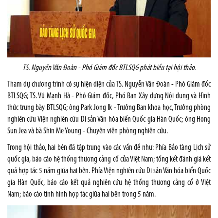
TS. Nguyễn Văn Đoàn - Phó Giám đốc BTLSQG phát biểu tại hội thảo.
Tham dự chương trình có sự hiện diện của TS. Nguyễn Văn Đoàn - Phó Giám đốc
BTLSQG; TS. Vũ Mạnh Hà - Phó Giám đốc, Phó Ban Xây dựng Nội dung và Hình
thức trưng bày BTLSQG; ông Park Jong Ik - Trưởng Ban khoa học, Trưởng phòng
nghiên cứu Viện nghiên cứu Di sản Văn hóa biển Quốc gia Hàn Quốc; ông Hong
Sun Jea và bà Shin Me Young - Chuyên viên phòng nghiên cứu.
Trong hội thảo, hai bên đã tập trung vào các vấn đề như: Phía Bảo tàng Lịch sử
quốc gia, báo cáo hệ thống thương cảng cổ của Việt
Nam
; tổng kết đánh giá kết
quả hợp tác 5 năm giữa hai bên. Phía Viện nghiên cứu Di sản Văn hóa biển Quốc
gia Hàn Quốc, báo cáo kết quả nghiên cứu hệ thống thương cảng cổ ở Việt
Nam
; báo cáo tình hình hợp tác giữa hai bên trong 5 năm.