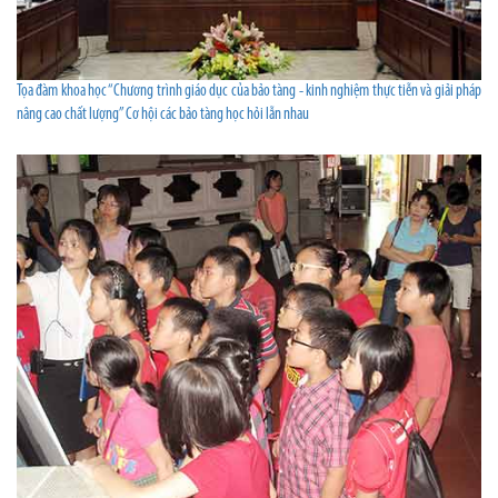
Tọa đàm khoa học “Chương trình giáo dục của bảo tàng - kinh nghiệm thực tiễn và giải pháp
nâng cao chất lượng” Cơ hội các bảo tàng học hỏi lẫn nhau