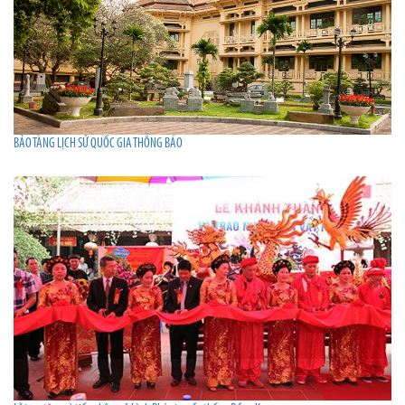
BẢO TÀNG LỊCH SỬ QUỐC GIA THÔNG BÁO