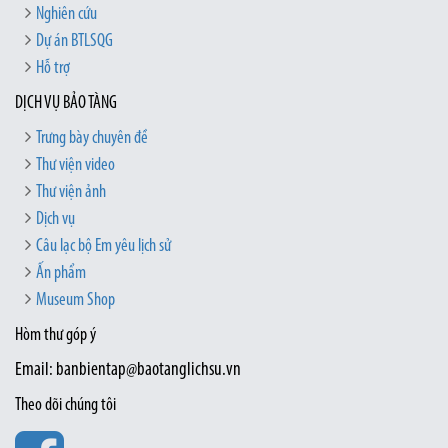
Nghiên cứu
Dự án BTLSQG
Hỗ trợ
DỊCH VỤ BẢO TÀNG
Trưng bày chuyên đề
Thư viện video
Thư viện ảnh
Dịch vụ
Câu lạc bộ Em yêu lịch sử
Ấn phẩm
Museum Shop
Hòm thư góp ý
Email: banbientap@baotanglichsu.vn
Theo dõi chúng tôi