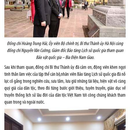
Đồng chí Hoàng Trung Hải, Ủy viên Bộ chính trị, Bí thư Thành ủy Hà Nội cùng
đồng chí Nguyễn Văn Cường, Giám đốc Bảo tàng Lịch sử quốc gia tham quan
Bảo vật quốc gia – Bia Điện Nam Giao.
Sau khi tham quan, đồng chí Bí thư Thành ủy đã cảm ơn, động viên khen ngợi
tinh thần làm việc của tập thể cán bộ,nhân viên Bảo tàng Lịch sử quốc gia đã nỗ
lực cố gắng trong nghiên cứu, sưu tầm, lưu giữ những tài liệu, hiện vật vô cùng
quý giá của dân tộc, theo đó từng bước giới thiệu, tuyên truyền, giáo dục về
truyền thống lịch sử lâu đời của dân tộc Việt Nam tới công chúng khách tham
quan trong và ngoài nước.