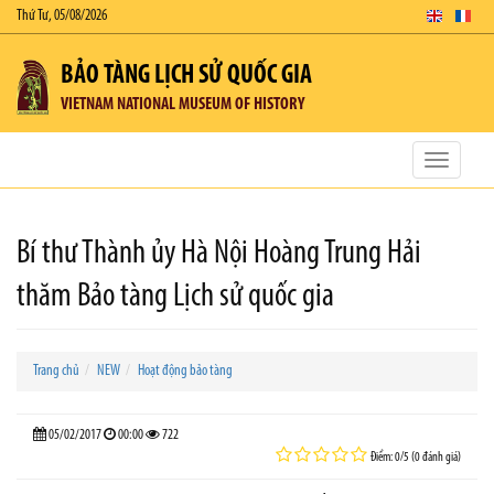
Thứ Tư, 05/08/2026
BẢO TÀNG LỊCH SỬ QUỐC GIA
VIETNAM NATIONAL MUSEUM OF HISTORY
Toggle
navigatio
Bí thư Thành ủy Hà Nội Hoàng Trung Hải
thăm Bảo tàng Lịch sử quốc gia
Trang chủ
NEW
Hoạt động bảo tàng
05/02/2017
00:00
722
Điểm: 0/5 (0 đánh giá)