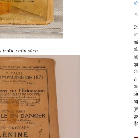
sử
31
Ch
li
mã
củ
a trước cuốn sách
hi
qu
Ch
vì
cu
cả
ng
gi
gó
lậ