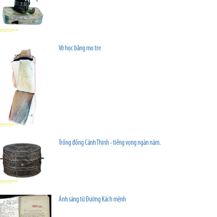
Vở học bằng mo tre
Trống đồng Cảnh Thịnh - tiếng vọng ngàn năm.
Ánh sáng từ Đường Kách mệnh