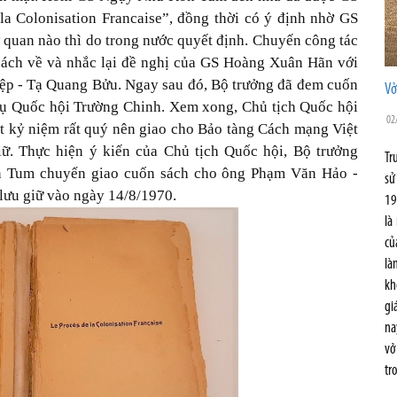
 Colonisation Francaise”, đồng thời có ý định nhờ GS
quan nào thì do trong nước quyết định. Chuyến công tác
ách về và nhắc lại đề nghị của GS Hoàng Xuân Hãn với
ệp - Tạ Quang Bửu. Ngay sau đó, Bộ trưởng đã đem cuốn
Vở
vụ Quốc hội Trường Chinh. Xem xong, Chủ tịch Quốc hội
02
t kỷ niệm rất quý nên giao cho Bảo tàng Cách mạng Việt
iữ. Thực hiện ý kiến của Chủ tịch Quốc hội, Bộ trưởng
Tr
Tum chuyển giao cuốn sách cho ông Phạm Văn Hảo -
sử
lưu giữ vào ngày 14/8/1970.
19
là
củ
là
kh
gi
na
vở
tr