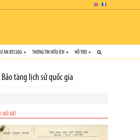
Ự ÁN BTLSQG
THÔNG TIN HỮU ÍCH
HỖ TRỢ
 Bảo tàng lịch sử quốc gia
I NỔI BẬT