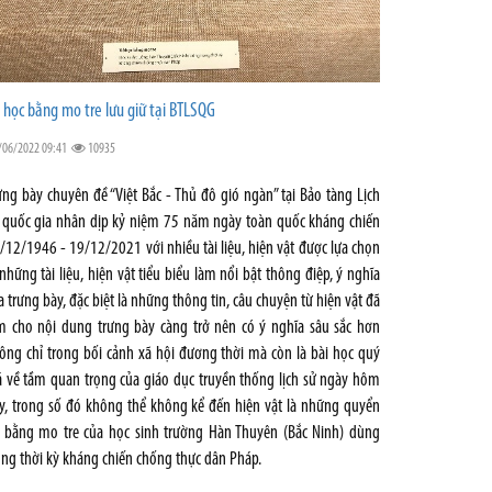
 học bằng mo tre lưu giữ tại BTLSQG
/06/2022 09:41
10935
ưng bày chuyên đề “Việt Bắc - Thủ đô gió ngàn” tại Bảo tàng Lịch
 quốc gia nhân dịp kỷ niệm 75 năm ngày toàn quốc kháng chiến
/12/1946 - 19/12/2021 với nhiều tài liệu, hiện vật được lựa chọn
 những tài liệu, hiện vật tiểu biểu làm nổi bật thông điệp, ý nghĩa
a trưng bày, đặc biệt là những thông tin, câu chuyện từ hiện vật đã
m cho nội dung trưng bày càng trở nên có ý nghĩa sâu sắc hơn
ông chỉ trong bối cảnh xã hội đương thời mà còn là bài học quý
á về tầm quan trọng của giáo dục truyền thống lịch sử ngày hôm
y, trong số đó không thể không kể đến hiện vật là những quyển
 bằng mo tre của học sinh trường Hàn Thuyên (Bắc Ninh) dùng
ong thời kỳ kháng chiến chống thực dân Pháp.