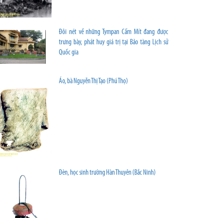
Đôi nét về những Tympan Cấm Mít đang được
trưng bày, phát huy giá trị tại Bảo tàng Lịch sử
Quốc gia
Áo, bà Nguyễn Thị Tạo (Phú Thọ)
Đèn, học sinh trường Hàn Thuyên (Bắc Ninh)