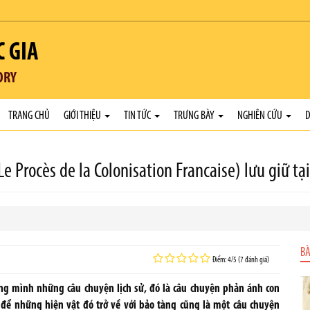
C GIA
ORY
TRANG CHỦ
GIỚI THIỆU
TIN TỨC
TRƯNG BÀY
NGHIÊN CỨU
D
 Procès de la Colonisation Francaise) lưu giữ tại
BÀ
Điểm: 4/5 (7 đánh giá)
ong mình những câu chuyện lịch sử, đó là câu chuyện phản ánh con
h để những hiện vật đó trở về với bảo tàng cũng là một câu chuyện