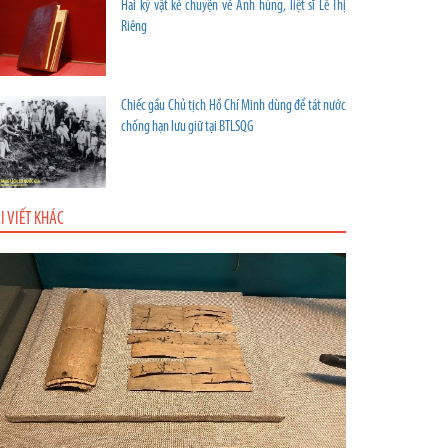
Hai kỷ vật kể chuyện về Anh hùng, liệt sĩ Lê Thị
Riêng
Chiếc gầu Chủ tịch Hồ Chí Minh dùng để tát nước
chống hạn lưu giữ tại BTLSQG
I VIẾT KHÁC