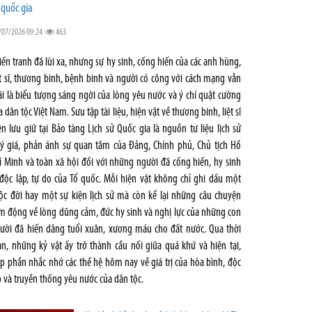
 quốc gia
/07/2026 09:24
463
iến tranh đã lùi xa, nhưng sự hy sinh, cống hiến của các anh hùng,
ệt sĩ, thương binh, bệnh binh và người có công với cách mạng vẫn
i là biểu tượng sáng ngời của lòng yêu nước và ý chí quật cường
a dân tộc Việt Nam. Sưu tập tài liệu, hiện vật về thương binh, liệt sĩ
ện lưu giữ tại Bảo tàng Lịch sử Quốc gia là nguồn tư liệu lịch sử
ý giá, phản ánh sự quan tâm của Đảng, Chính phủ, Chủ tịch Hồ
í Minh và toàn xã hội đối với những người đã cống hiến, hy sinh
 độc lập, tự do của Tổ quốc. Mỗi hiện vật không chỉ ghi dấu một
ộc đời hay một sự kiện lịch sử mà còn kể lại những câu chuyện
m động về lòng dũng cảm, đức hy sinh và nghị lực của những con
ười đã hiến dâng tuổi xuân, xương máu cho đất nước. Qua thời
an, những kỷ vật ấy trở thành cầu nối giữa quá khứ và hiện tại,
p phần nhắc nhớ các thế hệ hôm nay về giá trị của hòa bình, độc
p và truyền thống yêu nước của dân tộc.