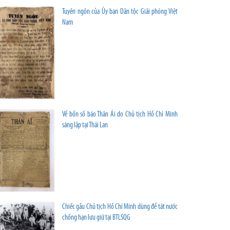
Tuyên ngôn của Ủy ban Dân tộc Giải phóng Việt
Nam
Về bốn số báo Thân Ái do Chủ tịch Hồ Chí Minh
sáng lập tại Thái Lan
Chiếc gầu Chủ tịch Hồ Chí Minh dùng để tát nước
chống hạn lưu giữ tại BTLSQG