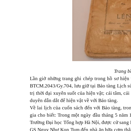
Trang b
Lần giở những trang ghi chép trong hồ sơ hiện
BTCM.2043/Gy.704, lưu giữ tại Bảo tàng Lịch sử
trị thời đại xuyên suốt của hiện vật; cái tâm, 
duyên dẫn dắt để hiện vật về với Bảo tàng.
Về lai lịch của cuốn sách đến với Bảo tàng, tro
gia cho biết: Trong một ngày đầu tháng 5 năm
Trường Đại học Tổng hợp Hà Nội, được cử sang 
GS Ngụy Như Kon Tum đến nhà ăn bữa cơm th