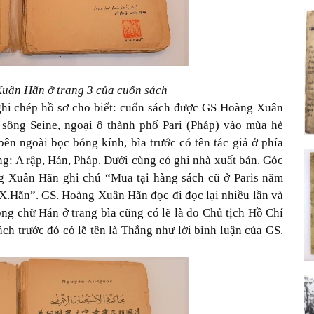
uân Hãn ở trang 3 của cuốn sách
 ghi chép hồ sơ cho biết: cuốn sách được GS Hoàng Xuân
sông Seine, ngoại ô thành phố Pari (Pháp) vào mùa hè
n ngoài bọc bóng kính, bìa trước có tên tác giả ở phía
iếng: A rập, Hán, Pháp. Dưới cùng có ghi nhà xuất bản. Góc
g Xuân Hãn ghi chú “Mua tại hàng sách cũ ở Paris năm
.X.Hãn”. GS. Hoàng Xuân Hãn đọc đi đọc lại nhiều lần và
g chữ Hán ở trang bìa cũng có lẽ là do Chủ tịch Hồ Chí
ách trước đó có lẽ tên là Thắng như lời bình luận của GS.