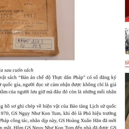
BÀ
ìa sau cuốn sách
 vật sách “Bản án chế độ Thực dân Pháp” có số đăng ký
 quốc gia, người đọc sẽ cảm nhận được không chỉ là giá
cái tầm của người lưu giữ mà đâu đó còn là những mối nhân
ng hồ sơ ghi chép về hiện vật của Bảo tàng Lịch sử quốc
 1970, GS Ngụy Như Kon Tum, khi đó là Phó hiệu trưởng
Pháp công tác, nhân dịp này, GS Hoàng Xuân Hãn đã mời
ân mật. Hôm GS Ngụy Như Kon Tum đến nhà đã được GS