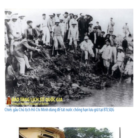
Chiếc gầu Chủ tịch Hồ Chí Minh dùng để tát nước chống hạn lưu giữ tại BTLSQG