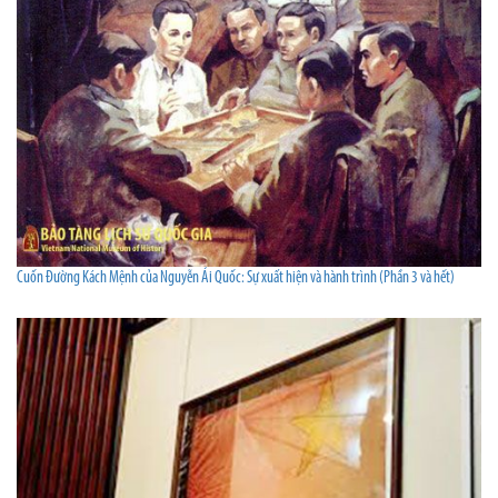
Cuốn Đường Kách Mệnh của Nguyễn Ái Quốc: Sự xuất hiện và hành trình (Phần 3 và hết)