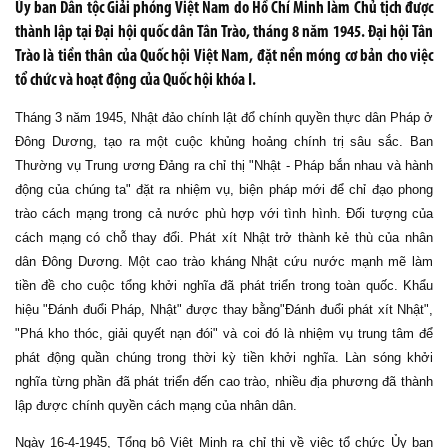
Ủy ban Dân tộc Giải phóng Việt Nam do Hồ Chí Minh làm Chủ tịch được
thành lập tại Đại hội quốc dân Tân Trào, tháng 8 năm 1945. Đại hội Tân
Trào là tiền thân của Quốc hội Việt Nam, đặt nền móng cơ bản cho việc
tổ chức và hoạt động của Quốc hội khóa I.
Tháng 3 năm 1945, Nhật đảo chính lật đổ chính quyền thực dân Pháp ở
Đông Dương, tạo ra một cuộc khủng hoảng chính trị sâu sắc. Ban
Thường vụ Trung ương Đảng ra chỉ thị "Nhật - Pháp bắn nhau và hành
động của chúng ta" đặt ra nhiệm vụ, biện pháp mới để chỉ đạo phong
trào cách mạng trong cả nước phù hợp với tình hình. Đối tượng của
cách mạng có chỗ thay đổi. Phát xít Nhật trở thành kẻ thù của nhân
dân Đông Dương. Một cao trào kháng Nhật cứu nước mạnh mẽ làm
tiền đề cho cuộc tổng khởi nghĩa đã phát triển trong toàn quốc. Khẩu
hiệu "Đánh đuổi Pháp, Nhật" được thay bằng"Đánh đuổi phát xít Nhật",
"Phá kho thóc, giải quyết nạn đói" và coi đó là nhiệm vụ trung tâm để
phát động quần chúng trong thời kỳ tiền khởi nghĩa. Làn sóng khởi
nghĩa từng phần đã phát triển đến cao trào, nhiều địa phương đã thành
lập được chính quyền cách mạng của nhân dân.
Ngày 16-4-1945, Tổng bộ Việt Minh ra chỉ thị về việc tổ chức Ủy ban