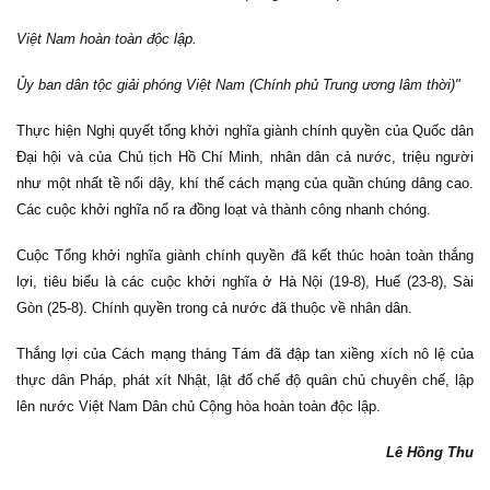
Việt Nam hoàn toàn độc lập.
Ủy ban dân tộc giải phóng Việt Nam (Chính phủ Trung ương lâm thời)"
Thực hiện Nghị quyết tổng khởi nghĩa giành chính quyền của Quốc dân
Đại hội và của Chủ tịch Hồ Chí Minh, nhân dân cả nước, triệu người
như một nhất tề nổi dậy, khí thế cách mạng của quần chúng dâng cao.
Các cuộc khởi nghĩa nổ ra đồng loạt và thành công nhanh chóng.
Cuộc Tổng khởi nghĩa giành chính quyền đã kết thúc hoàn toàn thắng
lợi, tiêu biểu là các cuộc khởi nghĩa ở Hà Nội (19-8), Huế (23-8), Sài
Gòn (25-8). Chính quyền trong cả nước đã thuộc về nhân dân.
Thắng lợi của Cách mạng tháng Tám đã đập tan xiềng xích nô lệ của
thực dân Pháp, phát xít Nhật, lật đổ chế độ quân chủ chuyên chế, lập
lên nước Việt Nam Dân chủ Cộng hòa hoàn toàn độc lập.
Lê Hồng Thu