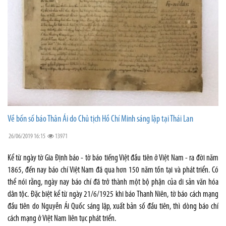
Về bốn số báo Thân Ái do Chủ tịch Hồ Chí Minh sáng lập tại Thái Lan
26/06/2019 16:15
13971
Kể từ ngày tờ Gia Định báo - tờ báo tiếng Việt đầu tiên ở Việt Nam - ra đời năm
1865, đến nay báo chí Việt Nam đã qua hơn 150 năm tồn tại và phát triển. Có
thể nói rằng, ngày nay báo chí đã trở thành một bộ phận của di sản văn hóa
dân tộc. Đặc biệt kể từ ngày 21/6/1925 khi báo Thanh Niên, tờ báo cách mạng
đầu tiên do Nguyễn Ái Quốc sáng lập, xuất bản số đầu tiên, thì dòng báo chí
cách mạng ở Việt Nam liên tục phát triển.