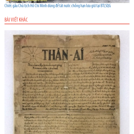
Chiếc gầu Chủ tịch Hồ Chí Minh dùng để tát nước chống hạn lưu giữ tại BTLSQG
BÀI VIẾT KHÁC