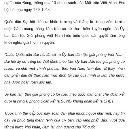
nghĩa của Đảng, thông qua 10 chính sách của Mặt trận Việt Minh. Đại
hội bế mạc ngày 17-8-1945.
Quốc dân Đại hội diễn ra khẩn trương và thắng lợi trong đêm trước
cuộc Cách mạng tháng Tám trên cơ sở thực hiện Tuyên ngôn của Ủy
ban Dân tộc Giải phóng Việt Nam hiệu triệu quốc dân quyết tâm tổng
khởi nghĩa giành chính quyền:
"Cuộc Quốc dân Đại hội đã cử ra Ủy ban dân tộc giải phóng Việt Nam.
Đại hội ấy do Tổng bộ Việt Minh triệu tập. Ủy ban Dân tộc giải phóng có
nhiệm vụ như một chính phủ lâm thời Việt Nam lãnh đạo tất thảy nhân
dân phấn đấu để thực hiện mục đích tối cao của mình là làm cho nước
nhà được hoàn toàn độc lập.
Ủy ban lâm thời giải phóng có lời hiệu triệu quốc dân chặt chẽ đoàn kết
dưới lá cờ giải phóng Đoàn kết là SỐNG không đoàn kết là CHẾT.
Trước tình thế cấp bức này, toàn dân phải muôn người như một, hãy tin
cậy và phục tùng mệnh lệnh của Ủy ban, rập ràng phấn đấu, vượt qua
tất cả bước khó khăn, đem lại vinh quang cho Tổ quốc.