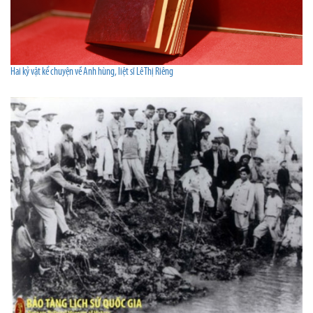
Hai kỷ vật kể chuyện về Anh hùng, liệt sĩ Lê Thị Riêng