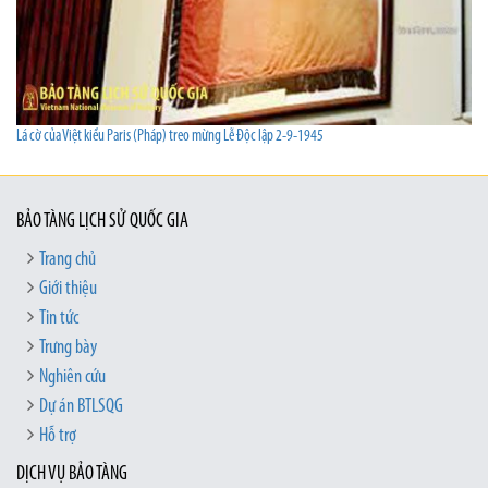
Lá cờ của Việt kiều Paris (Pháp) treo mừng Lễ Độc lập 2-9-1945
BẢO TÀNG LỊCH SỬ QUỐC GIA
Trang chủ
Giới thiệu
Tin tức
Trưng bày
Nghiên cứu
Dự án BTLSQG
Hỗ trợ
DỊCH VỤ BẢO TÀNG