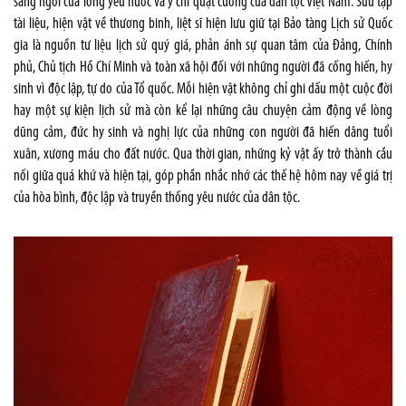
sáng ngời của lòng yêu nước và ý chí quật cường của dân tộc Việt Nam. Sưu tập
tài liệu, hiện vật về thương binh, liệt sĩ hiện lưu giữ tại Bảo tàng Lịch sử Quốc
gia là nguồn tư liệu lịch sử quý giá, phản ánh sự quan tâm của Đảng, Chính
phủ, Chủ tịch Hồ Chí Minh và toàn xã hội đối với những người đã cống hiến, hy
sinh vì độc lập, tự do của Tổ quốc. Mỗi hiện vật không chỉ ghi dấu một cuộc đời
hay một sự kiện lịch sử mà còn kể lại những câu chuyện cảm động về lòng
dũng cảm, đức hy sinh và nghị lực của những con người đã hiến dâng tuổi
xuân, xương máu cho đất nước. Qua thời gian, những kỷ vật ấy trở thành cầu
nối giữa quá khứ và hiện tại, góp phần nhắc nhớ các thế hệ hôm nay về giá trị
của hòa bình, độc lập và truyền thống yêu nước của dân tộc.