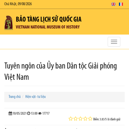
Chủ Nhật, 09/08/2026
BẢO TÀNG LỊCH SỬ QUỐC GIA
VIETNAM NATIONAL MUSEUM OF HISTORY
Toggle
navigatio
Tuyên ngôn của Ủy ban Dân tộc Giải phóng
Việt Nam
Trang chủ
Hiện vật- tư liệu
10/05/2021
13:00
17717
Điểm: 3.83/5 (6 đánh giá)