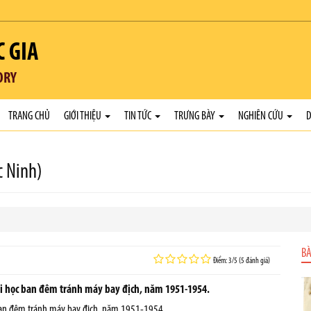
C GIA
ORY
TRANG CHỦ
GIỚI THIỆU
TIN TỨC
TRƯNG BÀY
NGHIÊN CỨU
D
c Ninh)
BÀ
Điểm: 3/5 (5 đánh giá)
đi học ban đêm tránh máy bay địch, năm 1951-1954.
 ban đêm tránh máy bay địch, năm 1951-1954.