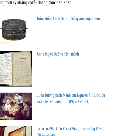
ong thời kỳ kháng chiến chống thực dân Pháp
Trống đồng Cảnh Thịnh - tiếng vọng ngàn năm.
Ánh sáng từ Đường Kách mệnh
Cuốn Đường Kách Mệnh của Nguyễn Ái Quốc: Sự
xuất hiện và hành trình (Phần 3 và hết)
Lá cờ của Việt kiều Paris (Pháp) treo mừng Lễ Độc
lập 2-9-1945