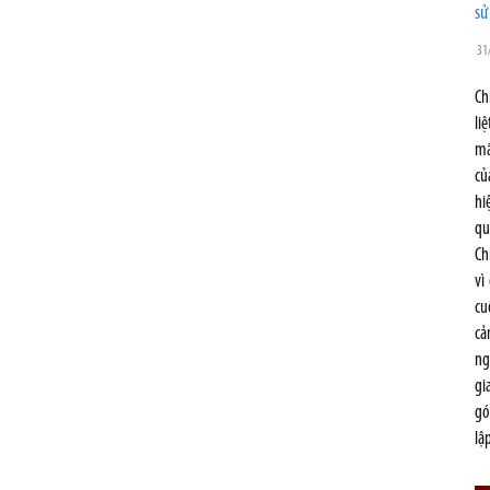
sử
31
Ch
li
mã
củ
hi
qu
Ch
vì
cu
cả
ng
gi
gó
lậ