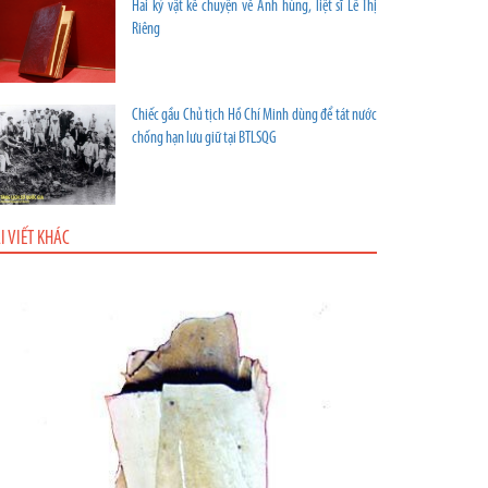
Hai kỷ vật kể chuyện về Anh hùng, liệt sĩ Lê Thị
Riêng
Chiếc gầu Chủ tịch Hồ Chí Minh dùng để tát nước
chống hạn lưu giữ tại BTLSQG
I VIẾT KHÁC