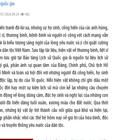
 quốc gia
/07/2026 09:24
482
iến tranh đã lùi xa, nhưng sự hy sinh, cống hiến của các anh hùng,
ệt sĩ, thương binh, bệnh binh và người có công với cách mạng vẫn
i là biểu tượng sáng ngời của lòng yêu nước và ý chí quật cường
a dân tộc Việt Nam. Sưu tập tài liệu, hiện vật về thương binh, liệt sĩ
ện lưu giữ tại Bảo tàng Lịch sử Quốc gia là nguồn tư liệu lịch sử
ý giá, phản ánh sự quan tâm của Đảng, Chính phủ, Chủ tịch Hồ
í Minh và toàn xã hội đối với những người đã cống hiến, hy sinh
 độc lập, tự do của Tổ quốc. Mỗi hiện vật không chỉ ghi dấu một
ộc đời hay một sự kiện lịch sử mà còn kể lại những câu chuyện
m động về lòng dũng cảm, đức hy sinh và nghị lực của những con
ười đã hiến dâng tuổi xuân, xương máu cho đất nước. Qua thời
an, những kỷ vật ấy trở thành cầu nối giữa quá khứ và hiện tại,
p phần nhắc nhớ các thế hệ hôm nay về giá trị của hòa bình, độc
p và truyền thống yêu nước của dân tộc.