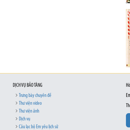
DỊCH VỤ BẢO TÀNG
Hò
Trưng bày chuyên đề
Em
Thư viện video
Th
Thư viện ảnh
Dịch vụ
Câu lạc bộ Em yêu lịch sử