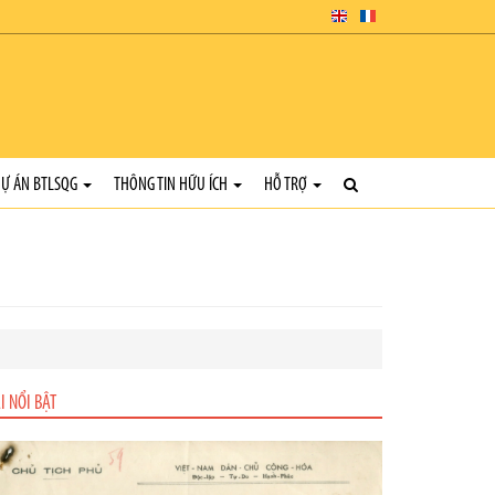
Ự ÁN BTLSQG
THÔNG TIN HỮU ÍCH
HỖ TRỢ
I NỔI BẬT