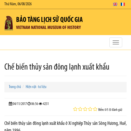
Thứ Năm, 06/08/2026
BẢO TÀNG LỊCH SỬ QUỐC GIA
VIETNAM NATIONAL MUSEUM OF HISTORY
Toggle
navigatio
Chế biến thủy sản đông lạnh xuất khẩu
Trang chủ
Hiện vật- tư liệu
04/11/2017
06:56
4231
Điểm: 0/5 (0 đánh giá)
Chế biến thủy sản đông lạnh xuất khẩu ở Xí nghiệp Thủy sản Sông Hương, Huế,
năm 1996.