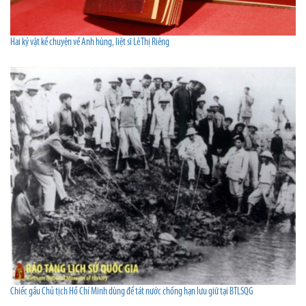
Hai kỷ vật kể chuyện về Anh hùng, liệt sĩ Lê Thị Riêng
Chiếc gầu Chủ tịch Hồ Chí Minh dùng để tát nước chống hạn lưu giữ tại BTLSQG