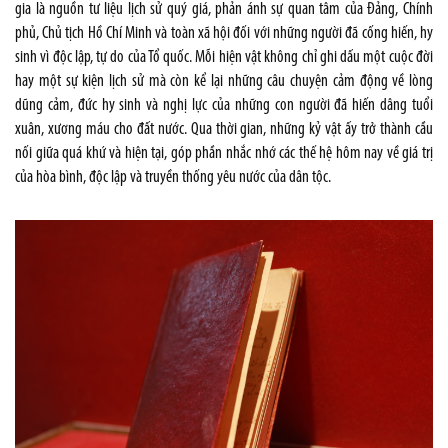
gia là nguồn tư liệu lịch sử quý giá, phản ánh sự quan tâm của Đảng, Chính
phủ, Chủ tịch Hồ Chí Minh và toàn xã hội đối với những người đã cống hiến, hy
sinh vì độc lập, tự do của Tổ quốc. Mỗi hiện vật không chỉ ghi dấu một cuộc đời
hay một sự kiện lịch sử mà còn kể lại những câu chuyện cảm động về lòng
dũng cảm, đức hy sinh và nghị lực của những con người đã hiến dâng tuổi
xuân, xương máu cho đất nước. Qua thời gian, những kỷ vật ấy trở thành cầu
nối giữa quá khứ và hiện tại, góp phần nhắc nhớ các thế hệ hôm nay về giá trị
của hòa bình, độc lập và truyền thống yêu nước của dân tộc.