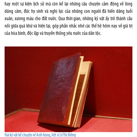
hay một sự kiện lịch sử mà còn kể lại những câu chuyện cảm động về lòng
dũng cảm, đức hy sinh và nghị lực của những con người đã hiến dâng tuổi
xuân, xương máu cho đất nước. Qua thời gian, những kỷ vật ấy trở thành cầu
nối giữa quá khứ và hiện tại, góp phần nhắc nhớ các thế hệ hôm nay về giá trị
của hòa bình, độc lập và truyền thống yêu nước của dân tộc.
Hai kỷ vật kể chuyện về Anh hùng, liệt sĩ Lê Thị Riêng