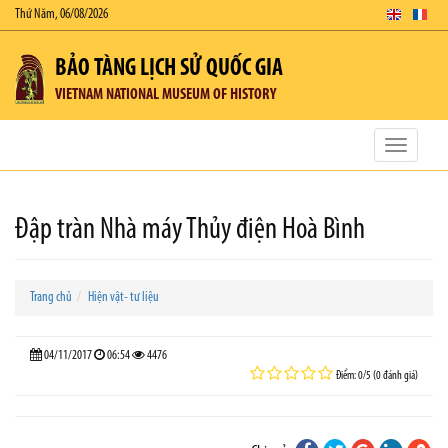
Thứ Năm, 06/08/2026
BẢO TÀNG LỊCH SỬ QUỐC GIA
VIETNAM NATIONAL MUSEUM OF HISTORY
Toggle
navigatio
Đập tràn Nhà máy Thủy điện Hoà Bình
Trang chủ
Hiện vật- tư liệu
04/11/2017
06:54
4476
Điểm: 0/5 (0 đánh giá)