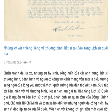
Những kỷ vật thiêng liêng về thương binh, liệt sĩ tại Bảo tàng Lịch sử quốc
gia
31/07/2026 09:24
417
Chiến tranh đã lùi xa, nhưng sự hy sinh, cống hiến của các anh hùng, liệt sĩ,
thương binh, bệnh binh và người có công với cách mạng vẫn mãi là biểu tượng
sáng ngời của lòng yêu nước và ý chí quật cường của dân tộc Việt Nam. Sưu tập
tài liệu, hiện vật về thương binh, liệt sĩ hiện lưu giữ tại Bảo tàng Lịch sử Quốc
gia là nguồn tư liệu lịch sử quý giá, phản ánh sự quan tâm của Đảng, Chính
phủ, Chủ tịch Hồ Chí Minh và toàn xã hội đối với những người đã cống hiến, hy
sinh vì độc lập, tự do của Tổ quốc. Mỗi hiện vật không chỉ ghi dấu một cuộc đời