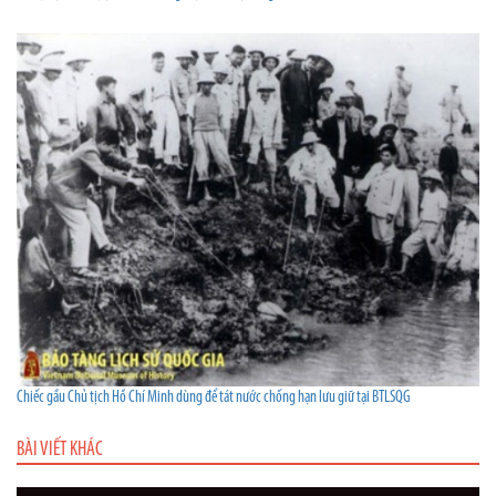
Chiếc gầu Chủ tịch Hồ Chí Minh dùng để tát nước chống hạn lưu giữ tại BTLSQG
BÀI VIẾT KHÁC