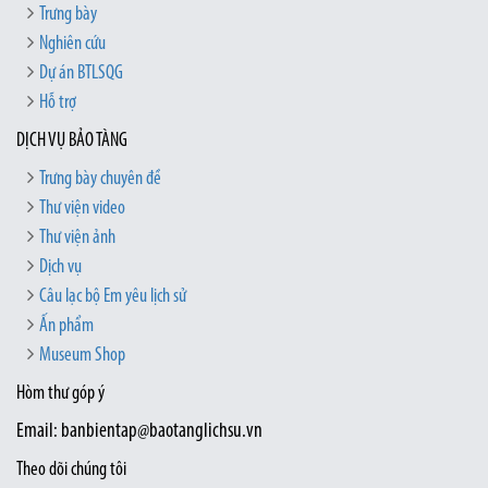
Trưng bày
Nghiên cứu
Dự án BTLSQG
Hỗ trợ
DỊCH VỤ BẢO TÀNG
Trưng bày chuyên đề
Thư viện video
Thư viện ảnh
Dịch vụ
Câu lạc bộ Em yêu lịch sử
Ấn phẩm
Museum Shop
Hòm thư góp ý
Email: banbientap@baotanglichsu.vn
Theo dõi chúng tôi