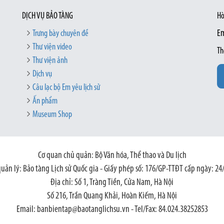
DỊCH VỤ BẢO TÀNG
Hò
Trưng bày chuyên đề
Em
Thư viện video
Th
Thư viện ảnh
Dịch vụ
Câu lạc bộ Em yêu lịch sử
Ấn phẩm
Museum Shop
Cơ quan chủ quản: Bộ Văn hóa, Thể thao và Du lịch
quản lý: Bảo tàng Lịch sử Quốc gia - Giấy phép số: 176/GP-TTĐT cấp ngày: 24
Địa chỉ: Số 1, Tràng Tiền, Cửa Nam, Hà Nội
Số 216, Trần Quang Khải, Hoàn Kiếm, Hà Nội
Email: banbientap@baotanglichsu.vn - Tel/Fax: 84.024.38252853