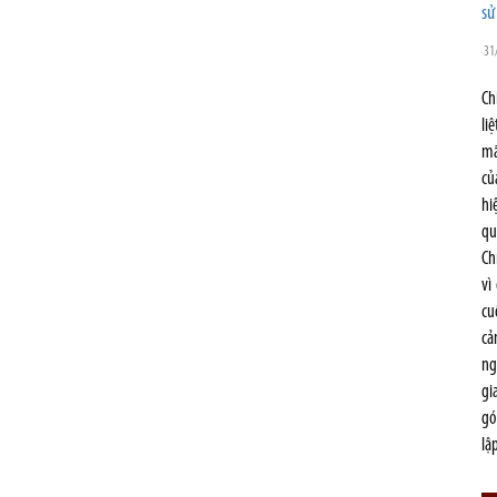
sử
31
Ch
li
mã
củ
hi
qu
Ch
vì
cu
cả
ng
gi
gó
lậ