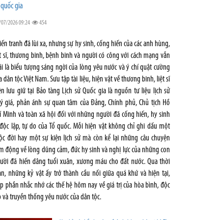
 quốc gia
/07/2026 09:24
454
iến tranh đã lùi xa, nhưng sự hy sinh, cống hiến của các anh hùng,
ệt sĩ, thương binh, bệnh binh và người có công với cách mạng vẫn
i là biểu tượng sáng ngời của lòng yêu nước và ý chí quật cường
a dân tộc Việt Nam. Sưu tập tài liệu, hiện vật về thương binh, liệt sĩ
ện lưu giữ tại Bảo tàng Lịch sử Quốc gia là nguồn tư liệu lịch sử
ý giá, phản ánh sự quan tâm của Đảng, Chính phủ, Chủ tịch Hồ
í Minh và toàn xã hội đối với những người đã cống hiến, hy sinh
 độc lập, tự do của Tổ quốc. Mỗi hiện vật không chỉ ghi dấu một
ộc đời hay một sự kiện lịch sử mà còn kể lại những câu chuyện
m động về lòng dũng cảm, đức hy sinh và nghị lực của những con
ười đã hiến dâng tuổi xuân, xương máu cho đất nước. Qua thời
an, những kỷ vật ấy trở thành cầu nối giữa quá khứ và hiện tại,
p phần nhắc nhớ các thế hệ hôm nay về giá trị của hòa bình, độc
p và truyền thống yêu nước của dân tộc.