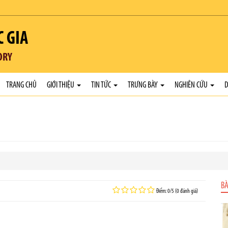
C GIA
ORY
TRANG CHỦ
GIỚI THIỆU
TIN TỨC
TRƯNG BÀY
NGHIÊN CỨU
D
BÀ
Điểm: 0/5 (0 đánh giá)