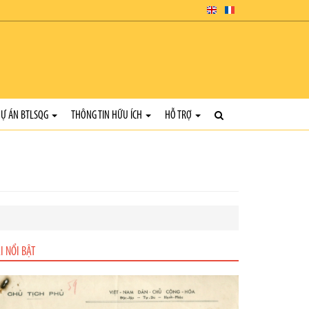
Ự ÁN BTLSQG
THÔNG TIN HỮU ÍCH
HỖ TRỢ
I NỔI BẬT