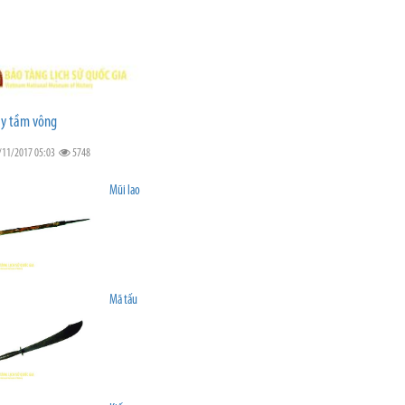
y tầm vông
/11/2017 05:03
5748
Mũi lao
Mã tấu