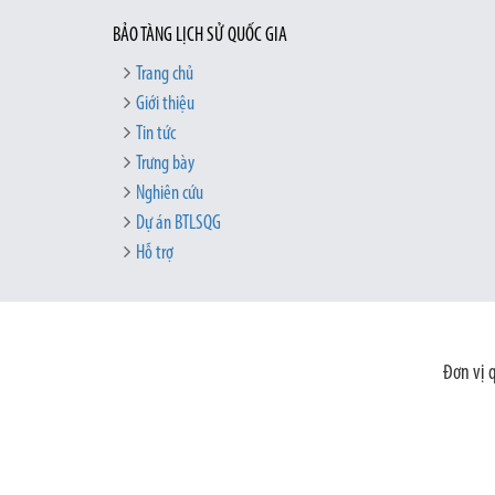
BẢO TÀNG LỊCH SỬ QUỐC GIA
Trang chủ
Giới thiệu
Tin tức
Trưng bày
Nghiên cứu
Dự án BTLSQG
Hỗ trợ
Đơn vị 