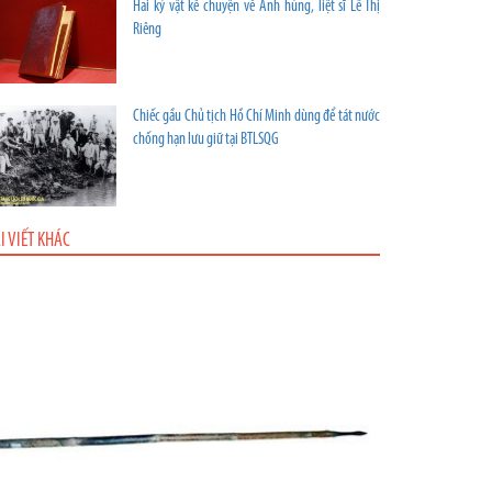
Hai kỷ vật kể chuyện về Anh hùng, liệt sĩ Lê Thị
Riêng
Chiếc gầu Chủ tịch Hồ Chí Minh dùng để tát nước
chống hạn lưu giữ tại BTLSQG
I VIẾT KHÁC