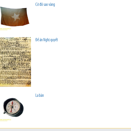
Cờ đỏ sao vàng
Đề án Nghị quyết
La bàn