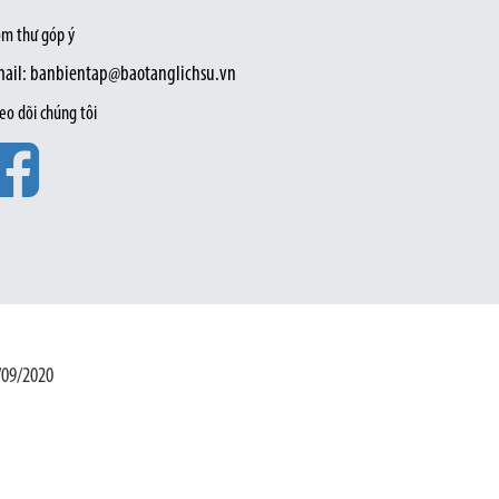
m thư góp ý
ail: banbientap@baotanglichsu.vn
eo dõi chúng tôi
/09/2020