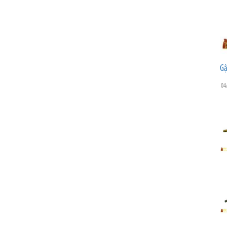
Gậ
04