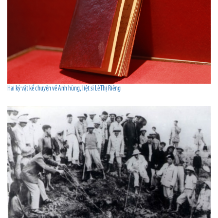
Hai kỷ vật kể chuyện về Anh hùng, liệt sĩ Lê Thị Riêng