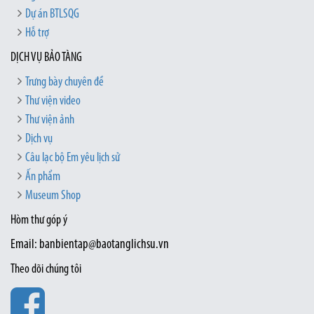
Dự án BTLSQG
Hỗ trợ
DỊCH VỤ BẢO TÀNG
Trưng bày chuyên đề
Thư viện video
Thư viện ảnh
Dịch vụ
Câu lạc bộ Em yêu lịch sử
Ấn phẩm
Museum Shop
Hòm thư góp ý
Email: banbientap@baotanglichsu.vn
Theo dõi chúng tôi