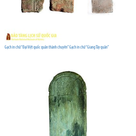
Gạch in chữ “Đại Việt quốc quân thành chuyên” Gạch in chữ “Giang Tây quân”