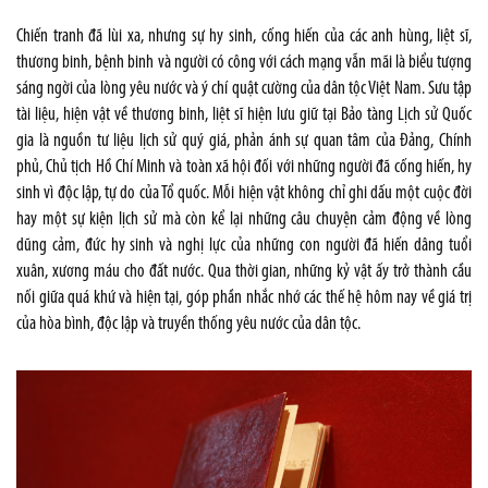
Chiến tranh đã lùi xa, nhưng sự hy sinh, cống hiến của các anh hùng, liệt sĩ,
thương binh, bệnh binh và người có công với cách mạng vẫn mãi là biểu tượng
sáng ngời của lòng yêu nước và ý chí quật cường của dân tộc Việt Nam. Sưu tập
tài liệu, hiện vật về thương binh, liệt sĩ hiện lưu giữ tại Bảo tàng Lịch sử Quốc
gia là nguồn tư liệu lịch sử quý giá, phản ánh sự quan tâm của Đảng, Chính
phủ, Chủ tịch Hồ Chí Minh và toàn xã hội đối với những người đã cống hiến, hy
sinh vì độc lập, tự do của Tổ quốc. Mỗi hiện vật không chỉ ghi dấu một cuộc đời
hay một sự kiện lịch sử mà còn kể lại những câu chuyện cảm động về lòng
dũng cảm, đức hy sinh và nghị lực của những con người đã hiến dâng tuổi
xuân, xương máu cho đất nước. Qua thời gian, những kỷ vật ấy trở thành cầu
nối giữa quá khứ và hiện tại, góp phần nhắc nhớ các thế hệ hôm nay về giá trị
của hòa bình, độc lập và truyền thống yêu nước của dân tộc.