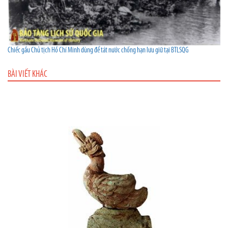
Chiếc gầu Chủ tịch Hồ Chí Minh dùng để tát nước chống hạn lưu giữ tại BTLSQG
BÀI VIẾT KHÁC