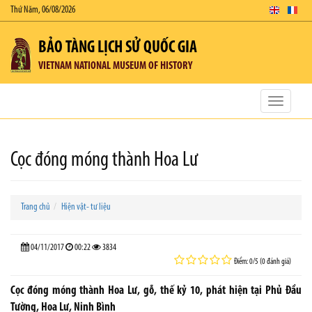
Thứ Năm, 06/08/2026
BẢO TÀNG LỊCH SỬ QUỐC GIA
VIETNAM NATIONAL MUSEUM OF HISTORY
Toggle
navigatio
Cọc đóng móng thành Hoa Lư
Trang chủ
Hiện vật- tư liệu
04/11/2017
00:22
3834
Điểm: 0/5 (0 đánh giá)
Cọc đóng móng thành Hoa Lư, gỗ, thế kỷ 10, phát hiện tại Phủ Đầu
Tường, Hoa Lư, Ninh Bình