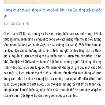
Những kỷ vật thiêng liêng về thương binh, liệt sĩ tại Bảo tàng Lịch sử quốc
gia
31/07/2026 09:24
552
Chiến tranh đã lùi xa, nhưng sự hy sinh, cống hiến của các anh hùng, liệt sĩ,
thương binh, bệnh binh và người có công với cách mạng vẫn mãi là biểu tượng
sáng ngời của lòng yêu nước và ý chí quật cường của dân tộc Việt Nam. Sưu tập
tài liệu, hiện vật về thương binh, liệt sĩ hiện lưu giữ tại Bảo tàng Lịch sử Quốc
gia là nguồn tư liệu lịch sử quý giá, phản ánh sự quan tâm của Đảng, Chính
phủ, Chủ tịch Hồ Chí Minh và toàn xã hội đối với những người đã cống hiến, hy
sinh vì độc lập, tự do của Tổ quốc. Mỗi hiện vật không chỉ ghi dấu một cuộc đời
hay một sự kiện lịch sử mà còn kể lại những câu chuyện cảm động về lòng
dũng cảm, đức hy sinh và nghị lực của những con người đã hiến dâng tuổi
xuân, xương máu cho đất nước. Qua thời gian, những kỷ vật ấy trở thành cầu
nối giữa quá khứ và hiện tại, góp phần nhắc nhớ các thế hệ hôm nay về giá trị
của hòa bình, độc lập và truyền thống yêu nước của dân tộc.