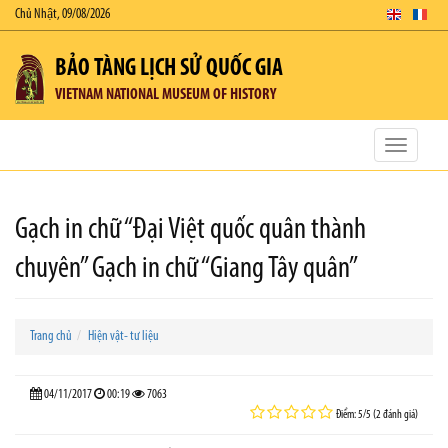
Chủ Nhật, 09/08/2026
BẢO TÀNG LỊCH SỬ QUỐC GIA
VIETNAM NATIONAL MUSEUM OF HISTORY
Toggle
navigatio
Gạch in chữ “Đại Việt quốc quân thành
chuyên” Gạch in chữ “Giang Tây quân”
Trang chủ
Hiện vật- tư liệu
04/11/2017
00:19
7063
Điểm: 5/5 (2 đánh giá)