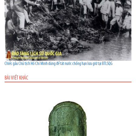
Chiếc gầu Chủ tịch Hồ Chí Minh dùng để tát nước chống hạn lưu giữ tại BTLSQG
BÀI VIẾT KHÁC