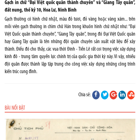
Gạch in chữ “Đại Việt quốc quân thành chuyên” và “Giang Tây quân”,
đất nung, thế kỷ 10, Hoa Lư, Ninh Bình
Gạch thường có hình chữ nhật, màu đỏ tươi, đỏ vàng hoặc vàng xám... trên
mỗi viên gạch thường in chìm chữ Hán trong khuôn hình chữ nhật như: “Đại
Việt Quốc quân thành chuyên”, “Giang Tây quân”, trong đó Đại Việt Quốc quân
hay Giang Tây quân là tên những đội quân chuyên sản xuất vật liệu để xây
thành. Điều đó cho thấy, các vua thời Đinh - Tiền Lê rất coi trọng việc xây dựng
kinh đô - trung tâm quyền lực chính trị của quốc gia thời kỳ này. Vì vậy, nhiều
đội quân được thành lập tập trung cho công việc xây dựng những công trình
kiến trúc cung đình.
Chia sẻ:
BÀI NỔI BẬT