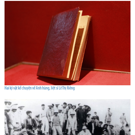
Hai kỷ vật kể chuyện về Anh hùng, liệt sĩ Lê Thị Riêng