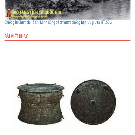
Chiếc gầu Chủ tịch Hồ Chí Minh dùng để tát nước chống hạn lưu giữ tại BTLSQG
BÀI VIẾT KHÁC