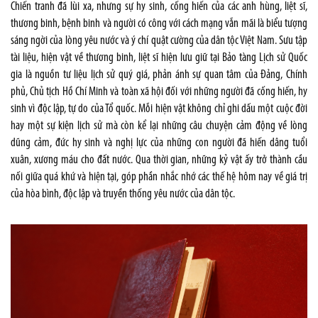
Chiến tranh đã lùi xa, nhưng sự hy sinh, cống hiến của các anh hùng, liệt sĩ,
thương binh, bệnh binh và người có công với cách mạng vẫn mãi là biểu tượng
sáng ngời của lòng yêu nước và ý chí quật cường của dân tộc Việt Nam. Sưu tập
tài liệu, hiện vật về thương binh, liệt sĩ hiện lưu giữ tại Bảo tàng Lịch sử Quốc
gia là nguồn tư liệu lịch sử quý giá, phản ánh sự quan tâm của Đảng, Chính
phủ, Chủ tịch Hồ Chí Minh và toàn xã hội đối với những người đã cống hiến, hy
sinh vì độc lập, tự do của Tổ quốc. Mỗi hiện vật không chỉ ghi dấu một cuộc đời
hay một sự kiện lịch sử mà còn kể lại những câu chuyện cảm động về lòng
dũng cảm, đức hy sinh và nghị lực của những con người đã hiến dâng tuổi
xuân, xương máu cho đất nước. Qua thời gian, những kỷ vật ấy trở thành cầu
nối giữa quá khứ và hiện tại, góp phần nhắc nhớ các thế hệ hôm nay về giá trị
của hòa bình, độc lập và truyền thống yêu nước của dân tộc.