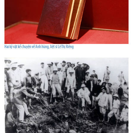
Hai kỷ vật kể chuyện về Anh hùng, liệt sĩ Lê Thị Riêng