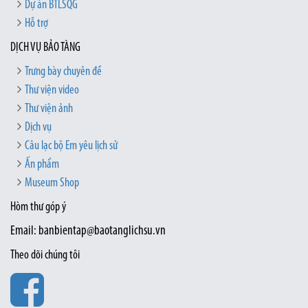
Dự án BTLSQG
Hỗ trợ
DỊCH VỤ BẢO TÀNG
Trưng bày chuyên đề
Thư viện video
Thư viện ảnh
Dịch vụ
Câu lạc bộ Em yêu lịch sử
Ấn phẩm
Museum Shop
Hòm thư góp ý
Email: banbientap@baotanglichsu.vn
Theo dõi chúng tôi