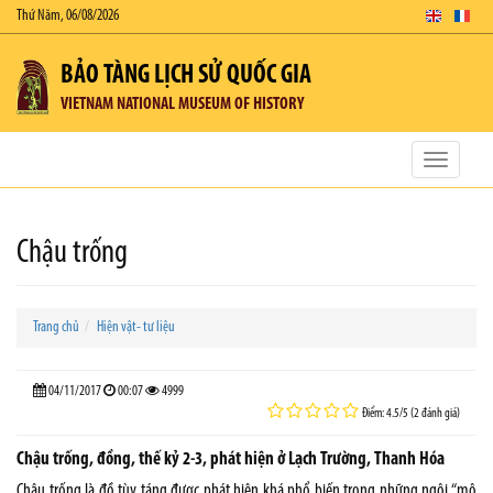
Thứ Năm, 06/08/2026
BẢO TÀNG LỊCH SỬ QUỐC GIA
VIETNAM NATIONAL MUSEUM OF HISTORY
Toggle
navigatio
Chậu trống
Trang chủ
Hiện vật- tư liệu
04/11/2017
00:07
4999
Điểm: 4.5/5 (2 đánh giá)
Chậu trống, đồng, thế kỷ 2-3, phát hiện ở Lạch Trường, Thanh Hóa
Chậu trống là đồ tùy táng được phát hiện khá phổ biến trong những ngôi “mộ