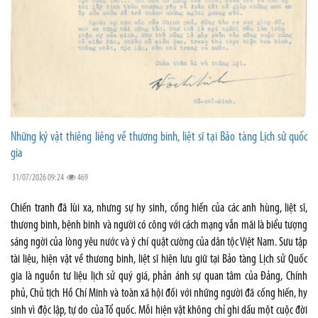
Những kỷ vật thiêng liêng về thương binh, liệt sĩ tại Bảo tàng Lịch sử quốc
gia
31/07/2026 09:24
469
Chiến tranh đã lùi xa, nhưng sự hy sinh, cống hiến của các anh hùng, liệt sĩ,
thương binh, bệnh binh và người có công với cách mạng vẫn mãi là biểu tượng
sáng ngời của lòng yêu nước và ý chí quật cường của dân tộc Việt Nam. Sưu tập
tài liệu, hiện vật về thương binh, liệt sĩ hiện lưu giữ tại Bảo tàng Lịch sử Quốc
gia là nguồn tư liệu lịch sử quý giá, phản ánh sự quan tâm của Đảng, Chính
phủ, Chủ tịch Hồ Chí Minh và toàn xã hội đối với những người đã cống hiến, hy
sinh vì độc lập, tự do của Tổ quốc. Mỗi hiện vật không chỉ ghi dấu một cuộc đời