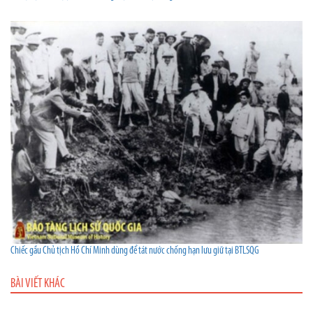
Chiếc gầu Chủ tịch Hồ Chí Minh dùng để tát nước chống hạn lưu giữ tại BTLSQG
BÀI VIẾT KHÁC