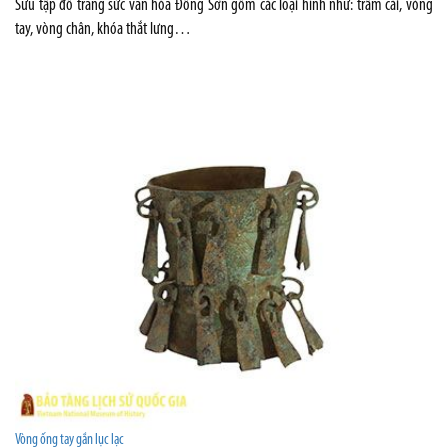
Sưu tập đồ trang sức văn hóa Đông Sơn gồm các loại hình như: trâm cài, vòng
tay, vòng chân, khóa thắt lưng…
Vòng ống tay gắn lục lạc