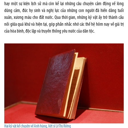
hay một sự kiện lịch sử mà còn kể lại những câu chuyện cảm động về lòng
dũng cảm, đức hy sinh và nghị lực của những con người đã hiến dâng tuổi
xuân, xương máu cho đất nước. Qua thời gian, những kỷ vật ấy trở thành cầu
nối giữa quá khứ và hiện tại, góp phần nhắc nhớ các thế hệ hôm nay về giá trị
của hòa bình, độc lập và truyền thống yêu nước của dân tộc.
Hai kỷ vật kể chuyện về Anh hùng, liệt sĩ Lê Thị Riêng