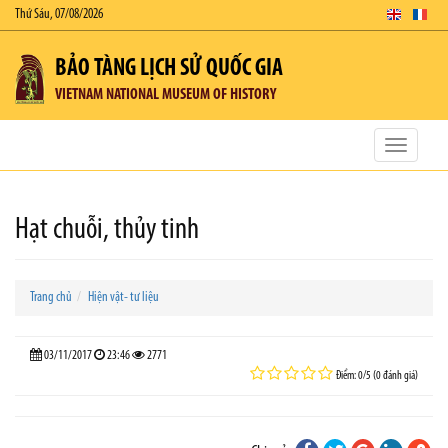
Thứ Sáu, 07/08/2026
BẢO TÀNG LỊCH SỬ QUỐC GIA
VIETNAM NATIONAL MUSEUM OF HISTORY
Toggle
navigatio
Hạt chuỗi, thủy tinh
Trang chủ
Hiện vật- tư liệu
03/11/2017
23:46
2771
Điểm: 0/5 (0 đánh giá)