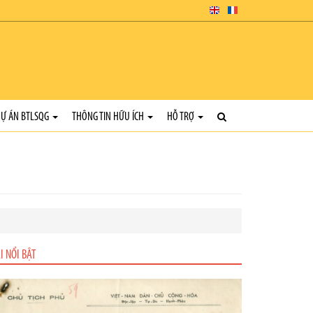
Ự ÁN BTLSQG
THÔNG TIN HỮU ÍCH
HỖ TRỢ
I NỔI BẬT