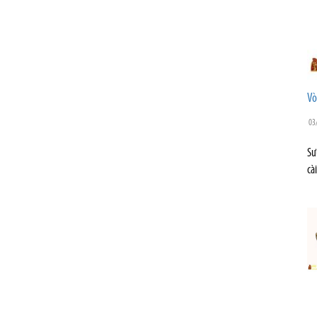
Vò
03
Sư
cà