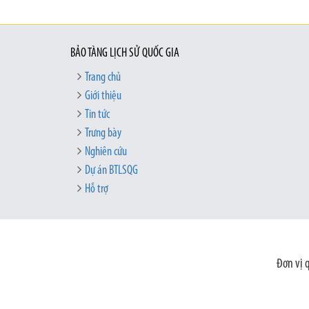
BẢO TÀNG LỊCH SỬ QUỐC GIA
Trang chủ
Giới thiệu
Tin tức
Trưng bày
Nghiên cứu
Dự án BTLSQG
Hỗ trợ
Đơn vị 