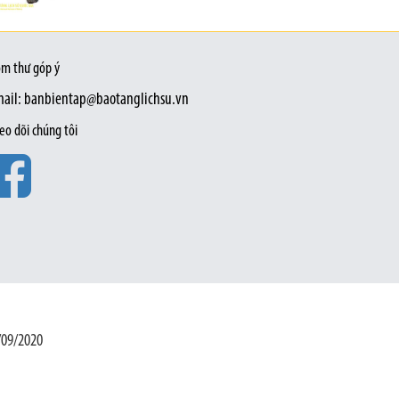
m thư góp ý
ail: banbientap@baotanglichsu.vn
eo dõi chúng tôi
/09/2020