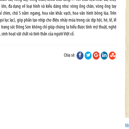
lớn, đa dạng về loại hình và kiểu dáng như: vòng ống chân, vòng ống tay
chỉ chìm, chữ S nằm ngang, hoa văn khắc vạch, hoa văn hình bông lúa. Trên
lục lạc), góp phần tạo nhịp cho điệu nhảy múa trong các dịp hội, hè, tế, lễ
ồ trang sức Đông Sơn không chỉ giúp chúng ta hiểu được tính mỹ thuật, nghệ
sinh hoạt vật chất và tinh thần của người Việt cổ.
Chia sẻ:
Nh