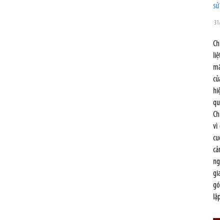
sử
31
Ch
li
mã
củ
hi
qu
Ch
vì
cu
cả
ng
gi
gó
lậ