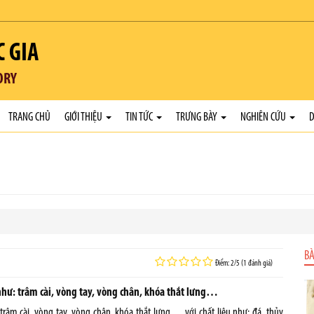
C GIA
ORY
TRANG CHỦ
GIỚI THIỆU
TIN TỨC
TRƯNG BÀY
NGHIÊN CỨU
D
BÀ
Điểm: 2/5 (1 đánh giá)
như: trâm cài, vòng tay, vòng chân, khóa thắt lưng…
râm cài, vòng tay, vòng chân, khóa thắt lưng… với chất liệu như: đá, thủy