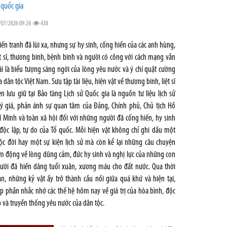
 quốc gia
/07/2026 09:24
438
iến tranh đã lùi xa, nhưng sự hy sinh, cống hiến của các anh hùng,
ệt sĩ, thương binh, bệnh binh và người có công với cách mạng vẫn
i là biểu tượng sáng ngời của lòng yêu nước và ý chí quật cường
a dân tộc Việt Nam. Sưu tập tài liệu, hiện vật về thương binh, liệt sĩ
ện lưu giữ tại Bảo tàng Lịch sử Quốc gia là nguồn tư liệu lịch sử
ý giá, phản ánh sự quan tâm của Đảng, Chính phủ, Chủ tịch Hồ
í Minh và toàn xã hội đối với những người đã cống hiến, hy sinh
 độc lập, tự do của Tổ quốc. Mỗi hiện vật không chỉ ghi dấu một
ộc đời hay một sự kiện lịch sử mà còn kể lại những câu chuyện
m động về lòng dũng cảm, đức hy sinh và nghị lực của những con
ười đã hiến dâng tuổi xuân, xương máu cho đất nước. Qua thời
an, những kỷ vật ấy trở thành cầu nối giữa quá khứ và hiện tại,
p phần nhắc nhớ các thế hệ hôm nay về giá trị của hòa bình, độc
p và truyền thống yêu nước của dân tộc.