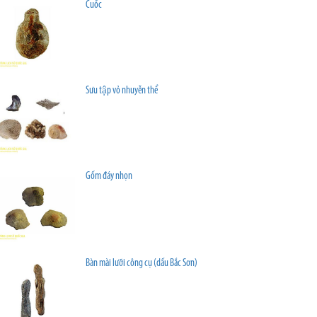
Cuốc
Sưu tập vỏ nhuyễn thể
Gốm đáy nhọn
Bàn mài lưỡi công cụ (dấu Bắc Sơn)