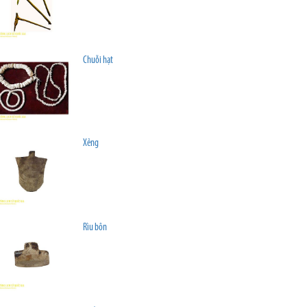
Chuỗi hạt
Xẻng
Rìu bôn