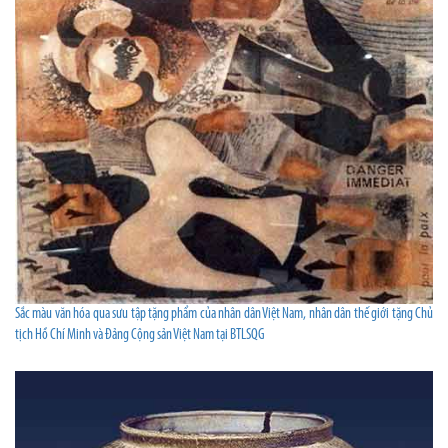
Sắc màu văn hóa qua sưu tập tặng phẩm của nhân dân Việt Nam, nhân dân thế giới tặng Chủ
tịch Hồ Chí Minh và Đảng Cộng sản Việt Nam tại BTLSQG