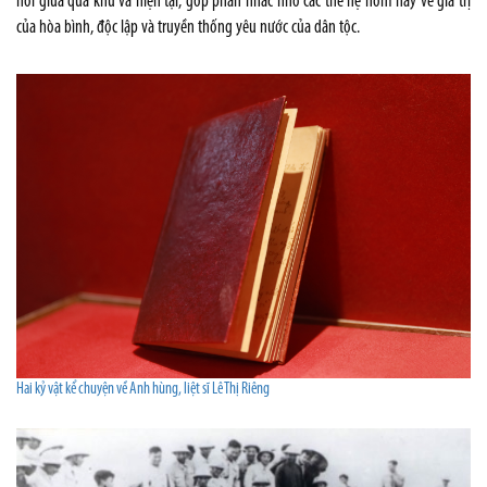
nối giữa quá khứ và hiện tại, góp phần nhắc nhớ các thế hệ hôm nay về giá trị
của hòa bình, độc lập và truyền thống yêu nước của dân tộc.
Hai kỷ vật kể chuyện về Anh hùng, liệt sĩ Lê Thị Riêng