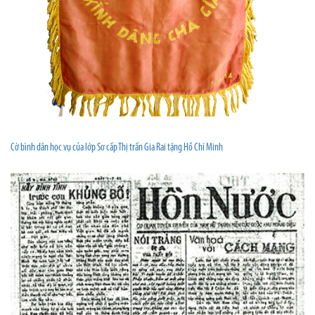
Cờ bình dân học vụ của lớp Sơ cấp Thị trấn Gia Rai tặng Hồ Chí Minh