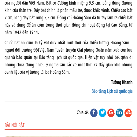
của người dân Việt Nam. Bát có đường kính miệng 9,5 cm, bằng đúng đường
kính của thân tre. Đáy bát chính là phần mấu tre, được khắc vành. Chiều cao bát
7 cm, lòng đáy bát rộng 5,5 cm. Đồng chí Hoàng Sâm đã tự tay làm ra chiếc bát
này và dùng để ăn cơm trong thời gian đồng chí hoạt động tại Cao Bằng, từ
năm 1942 đến 1944.
Chiếc bát ăn cơm là kỷ vật duy nhất một thời của thiếu tướng Hoàng Sâm -
người đội trưởng Đội Việt Nam Tuyên truyền Giải phóng Quân năm xưa còn lưu
giữ và bảo quản tại Bảo tàng Lịch sử quốc gia. Hiện vật tuy nhỏ bé, giản dị
nhưng chứa đựng nhiều ý nghĩa sâu sắc về một thời kỳ đầy gian khó nhưng
oanh liệt của vị tướng tài ba Hoàng Sâm.
Tường Khanh
Bảo tàng Lịch sử quốc gia
Chia sẻ:
BÀI NỔI BẬT