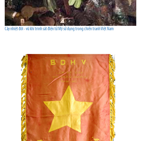
Cây nhiệt đới - vũ khí trinh sát điện tử Mỹ sử dụng trong chiến tranh Việt Nam