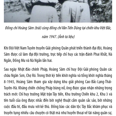
Đồng chí Hoàng Sâm (trái) cùng đồng chí Văn Tiến Dũng tại chiến khu Việt Bắc,
năm 1947.
(Ảnh tư liệu)
Khi Đội Việt Nam Tuyên truyền Giải phóng Quân phát triển thành đại đội, Hoàng
Sâm được cử làm đại đội trưởng, trực tiếp chỉ huy các trận đánh Phai Khắt, Nà
Ngần, Đồng Mu và Nà Ngần lần hai.
Sau ngày Nhật đảo chính Pháp, Hoàng Sâm chỉ huy Đội Giải phóng Quân các
châu Ngân Sơn, Chợ Ró. Trong thời kỳ tiền khởi nghĩa và tổng khởi nghĩa tháng
8-1945, Hoàng Sâm tham gia xây dựng khu giải phóng Cao-Bắc-Lạng-Thái-
Tuyên-Hà. Kháng chiến chống Pháp bùng nổ, ông được giao nhận những trọng
trách mới: Chỉ huy trưởng Mặt trận Tây tiến, Khu trưởng Chiến khu 2, Khu 3 và
tên tuổi của ông được nhắc đến bởi nghệ thuật cầm quân sắc sảo, bởi những
cuộc đấu trí, đấu mưu với kẻ thù. Đồng bào các dân tộc Tây Bắc khâm phục và
truyền tụng nhiều câu chuyện có thật mà như huyền thoại về tài năng quân sự,