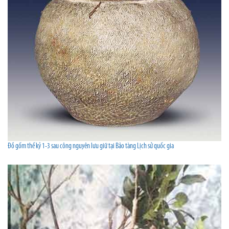
Đồ gốm thế kỷ 1-3 sau công nguyên lưu giữ tại Bảo tàng Lịch sử quốc gia