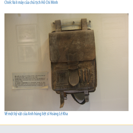
Chiếc Va li mây của chủ tịch Hồ Chí Minh
Về một kỷ vật của Anh hùng liệt sĩ Hoàng Lê Kha