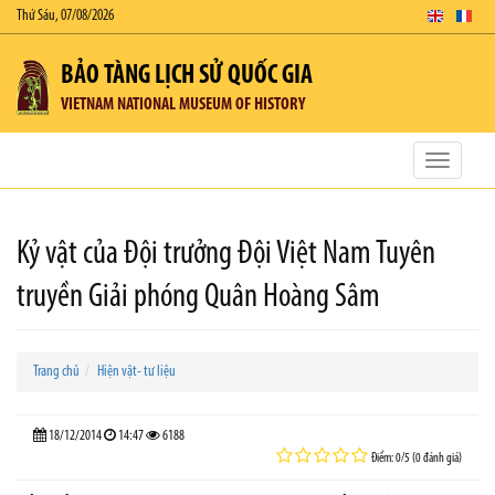
Thứ Sáu, 07/08/2026
BẢO TÀNG LỊCH SỬ QUỐC GIA
VIETNAM NATIONAL MUSEUM OF HISTORY
Toggle
navigatio
Kỷ vật của Đội trưởng Đội Việt Nam Tuyên
truyền Giải phóng Quân Hoàng Sâm
Trang chủ
Hiện vật- tư liệu
18/12/2014
14:47
6188
Điểm: 0/5 (0 đánh giá)