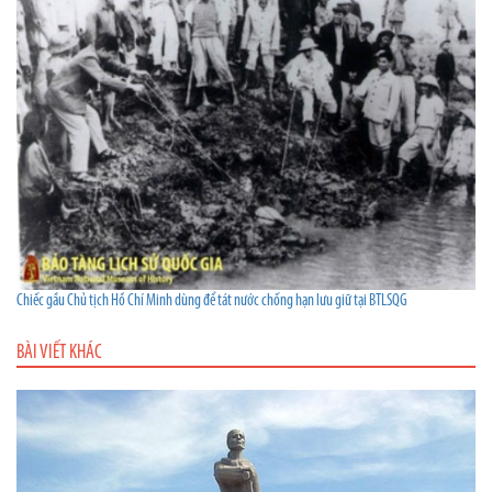
Chiếc gầu Chủ tịch Hồ Chí Minh dùng để tát nước chống hạn lưu giữ tại BTLSQG
BÀI VIẾT KHÁC