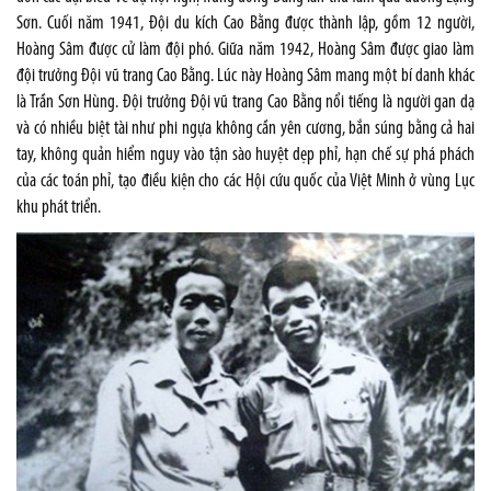
Sơn. Cuối năm 1941, Đội du kích Cao Bằng được thành lập, gồm 12 người,
Hoàng Sâm được cử làm đội phó. Giữa năm 1942, Hoàng Sâm được giao làm
đội trưởng Đội vũ trang Cao Bằng. Lúc này Hoàng Sâm mang một bí danh khác
là Trần Sơn Hùng. Đội trưởng Đội vũ trang Cao Bằng nổi tiếng là người gan dạ
và có nhiều biệt tài như phi ngựa không cần yên cương, bắn súng bằng cả hai
tay, không quản hiểm nguy vào tận sào huyệt dẹp phỉ, hạn chế sự phá phách
của các toán phỉ, tạo điều kiện cho các Hội cứu quốc của Việt Minh ở vùng Lục
khu phát triển.