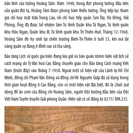
bản lĩnh của tướng Hoàng Sâm. Năm 1948, trong đợt phong tướng đầu tiên
của quân đội ta, Hoàng Sâm được phong hàm thiếu tướng. Ông tiếp tục tham
gia chỉ huy mặt trận Trung Lào, rồi chỉ huy tiếp quản Sơn Tây, Hà Đông, Hải
Phòng. Ông đã được bổ nhiệm làm Tư lệnh Quân khu Tả Ngạn, Tư lệnh quân
khu Hữu Ngạn, Quân khu III, Tư lệnh quân khu Trị Thiên-Huế. Tháng 12-1968,
Hoàng Sâm đó hy sinh tại chiến trường Bình-Trị-Thiên ở tuổi 53, khi mà tài
năng quân sự đang ở đỉnh cao và tỏa sáng.
Bảo tàng Lịch sử quốc gia hiện đang lưu giữ và bảo quản nhóm hiện vật lịch sử
cách mạng do Ty Văn hoá Cao Bằng chuyển giao cho Bảo tàng Cách mạng Việt
Nam (trước đây) vào tháng 7-1958. Ngoài một số hiện vật của Lãnh tụ Hồ Chí
Minh, đồng chí Phạm Văn Đồng và đồng chí Võ Nguyên Giáp đã sử dụng trong
thời gian hoạt động ở Cao Bằng, còn có một hiện vật đặc biệt, đó là
Chiếc bát
dùng để ăn cơm của đồng chí Hoàng Sâm, người Đội trưởng đầu tiên của Đội
Việt Nam Tuyên truyền Giải phóng Quân. Hiện vật có số đăng ký 8275/ ĐM.235.