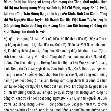
Để chuẩn bị lực lượng vũ trang cách mạng cho Tổng khởi nghĩa, theo
chỉ thị của Trung ương Đảng và lãnh tụ Hồ Chí Minh, ngày 22-12-1944,
tại khu rừng Trần Hưng Đạo, châu Nguyên Bình, tỉnh Cao Bằng, đồng
chí Võ Nguyên Giáp tuyên bố thành lập Đội Việt Nam Tuyên truyền
Giải phóng Quân do đồng chí Hoàng Sâm làm Đội trưởng và đồng chí
Xích Thắng làm chính trị viên.
Đội gồm 34 người, 31 nam và 3 nữ, biên chế thành ba tiểu đội. Đây là đơn vị
lực lượng vũ trang chủ lực đầu tiên của Quân đội Nhân dân Việt Nam anh hùng.
Họ là những chiến sỹ ưu tú, dũng cảm, kiên cường được lựa chọn từ các đội du
kích Cao - Bắc - Lạng và một số đồng chí đi học nước ngoài về. Người đội
trưởng đầu tiên - đồng chí Hoàng Sâm tên thật là Trần Văn Kỳ, quê ở Quảng
Bình. Đồng chí đã thoát ly gia đình, được lãnh tụ Nguyễn Ái Quốc giác ngộ cách
mạng từ năm 13 tuổi, và được chọn làm liên lạc cho Người trong suốt những
năm Người hoạt động ở Thái Lan. Hoàng Sâm cũng chính là bí danh của Trần
Văn Kỳ do đồng chí Nguyễn Ái Quốc đặt năm 1940, khi đồng chí Kỳ gặp lại Bác
ở Tĩnh Tây (Trung Quốc). Sau lần gặp gỡ quan trọng này, Hoàng Sâm cùng 40
đồng chí khác trở về nước hoạt động. Ngày 28-1-1941, lãnh tụ Nguyễn Ái Quốc
trở về Cao Bằng. Tháng 5-1941, Hoàng Sâm được Bác giao nhiệm vụ tổ chức
đón các đại biểu về dự hội nghị Trung ương Đảng lần thứ Tám qua đường Lạng