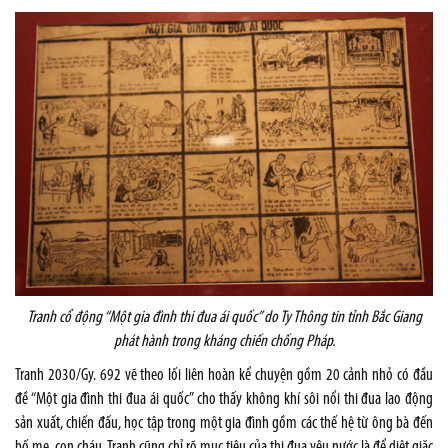
Tranh cổ động “Một gia đình thi đua ái quốc” do Ty Thông tin tỉnh Bắc Giang
phát hành trong kháng chiến chống Pháp.
Tranh 2030/Gy. 692 vẽ theo lối liên hoàn kể chuyện gồm 20 cảnh nhỏ có đầu
đề “Một gia đình thi đua ái quốc” cho thấy không khí sôi nổi thi đua lao động
sản xuất, chiến đấu, học tập trong một gia đình gồm các thế hệ từ ông bà đến
bố mẹ, con cháu. Tranh cũng chỉ rõ mục tiêu của thi đua yêu nước là để diệt giặc