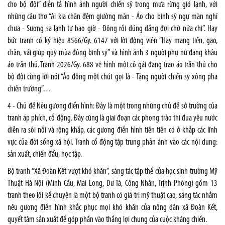
cho bộ đội” diễn tả hình ảnh người chiến sỹ trong mưa rừng gió lạnh, với
những câu thơ “Ai kia chăn đệm giường màn - Áo cho binh sỹ ngự màn nghĩ
chưa - Sương sa lạnh tự bao giờ - Đông rồi dúng dắng đợi chờ nữa chi”. Hay
bức tranh có ký hiệu 8566/Gy. 6147 với lời động viên “Hãy mang tiền, gạo,
chăn, vải giúp quỹ mùa đông binh sỹ” và hình ảnh 3 người phụ nữ đang khâu
áo trấn thủ. Tranh 2026/Gy. 688 vẽ hình một cô gái đang trao áo trấn thủ cho
bộ đội cùng lời nói “Áo đông một chút gọi là - Tặng người chiến sỹ xông pha
chiến trường”…
4 - Chủ đề Nêu gương điển hình: Đây là một trong những chủ đề sở trường của
tranh áp phích, cổ động. Đây cũng là giai đoạn các phong trào thi đua yêu nước
diễn ra sôi nổi và rộng khắp, các gương điển hình tiến tiến có ở khắp các lĩnh
vực của đời sống xã hội. Tranh cổ động tập trung phản ánh vào các nội dung:
sản xuất, chiến đấu, học tập.
Bộ tranh “Xã Đoàn Kết vượt khó khăn”, sáng tác tập thể của học sinh trường Mỹ
Thuật Hà Nội (Minh Cầu, Mai Long, Dư Tá, Công Nhân, Trịnh Phòng) gồm 13
tranh theo lối kể chuyện là một bộ tranh có giá trị mỹ thuật cao, sáng tác nhằm
nêu gương điển hình khắc phục mọi khó khăn của nông dân xã Đoàn Kết,
quyết tâm sản xuất để góp phần vào thắng lợi chung của cuộc kháng chiến.