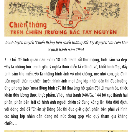
Tranh tuyên truyền “Chiến thắng trên chiến trường Bắc Tây Nguyên” do Liên khu
V phát hành năm 1954.
3 - Chủ đề Tình quân dân: Gồm 18 bức tranh rất thơ mộng, tình cảm và đẹp.
Đây là những bức tranh giàu ý nghĩa được diễn tả với nét vẽ, khối hình đẹp, đầy
tình cảm trìu mến. Đó là những hình ảnh vợ nhớ chồng, mẹ nhớ con, gia đình
tiễn người thân ra chiến tuyến; hình ảnh mọi tầng lớp nhân dân thi đua hưởng
ứng phong trào “mùa đông binh sỹ”, thi đua ủng hộ quân đội từ manh áo, chiếc
khăn đến lương thực, thực phẩm. Ví dụ như tranh 940/Gy. 144 bố cục thành hai
phần, phần bên trái có hình ảnh người chiến sỹ đang xông lên tiêu diệt địch,
với dòng chữ đề “Chiến sỹ Đông Bắc thi đua giết giặc”, phần bên phải vẽ hình
các tầng lớp nhân dân đang nô nức đóng góp vào quỹ tham gia kháng
chiến…