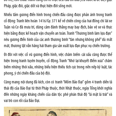
Pháp, giặc đói, giặc dốt và thực hiện đời sống mới.
Nhiều tấm gương điển hình trong chiến đấu cũng được phản ánh trong tranh
cổ động: Tranh liên hoàn 1416/Gy. 371 kể về chiến công của hai đồng chí lái xe
Tuận và Cơ đã mưu trí, dũng cảm đánh thắng may bay địch, bảo vệ xe và thực
hiện bằng được kế hoạch vận chuyển an toàn. Tranh “Thương binh làm lựu đạn”
nêu gương điển hình của các anh thương binh “tàn nhưng không phế” dù mất
mát, thương tật vẫn hăng hái tham gia sản xuất lựu đạn phục vụ chiến trường.
Đi đôi với việc cổ vũ gương điển hình, việc châm biếm cái xấu cũng được thể
hiện trong tranh tuyên truyền, cổ động. Tranh “Nhớ lại khuyết điểm xưa” châm
biếm những thói xấu, những biểu hiện thiếu tích cực trong nền nếp kỷ luật, tác
phong, ý chí chiến đấu của bộ đội.
Cũng mang nội dung đả kích, còn có tranh “Mồm Bảo Đại” gồm 4 tranh diễn tả
thái độ của Bảo Đại từ thời Pháp thuộc, thời Nhật thuộc, ngày Tổng khởi nghĩa
đến những ngày kháng chiến của dân tộc phê phán thái độ “lá mặt lá trái” và
vai trò con rối của Bảo Đại.