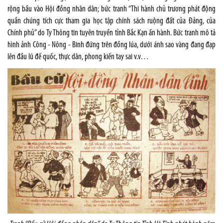
rộng bầu vào Hội đồng nhân dân; bức tranh “Thi hành chủ trương phát động
quần chúng tích cực tham gia học tập chính sách ruộng đất của Đảng, của
Chính phủ” do Ty Thông tin tuyên truyền tỉnh Bắc Kạn ấn hành. Bức tranh mô tả
hình ảnh Công - Nông - Binh đứng trên đồng lúa, dưới ánh sao vàng đang đạp
lên đầu lũ đế quốc, thực dân, phong kiến tay sai v.v…