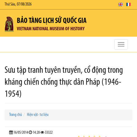
Thứ Sáu, 07/08/2026
BẢO TÀNG LỊCH SỬ QUỐC GIA
VIETNAM NATIONAL MUSEUM OF HISTORY
Toggle
navigatio
Sưu tập tranh tuyên truyền, cổ động trong
kháng chiến chống thực dân Pháp (1946-
1954)
Trang chủ
Hiện vật- tư liệu
16/05/2014
14:28
33322