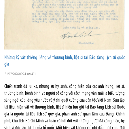
Những kỷ vật thiêng liêng về thương binh, liệt sĩ tại Bảo tàng Lịch sử quốc
gia
31/07/2026 09:24
491
Chiến tranh đã lùi xa, nhưng sự hy sinh, cống hiến của các anh hùng, liệt sĩ,
thương binh, bệnh binh và người có công với cách mạng vẫn mãi là biểu tượng
sáng ngời của lòng yêu nước và ý chí quật cường của dân tộc Việt Nam. Sưu tập
tài liệu, hiện vật về thương binh, liệt sĩ hiện lưu giữ tại Bảo tàng Lịch sử Quốc
gia là nguồn tư liệu lịch sử quý giá, phản ánh sự quan tâm của Đảng, Chính
phủ, Chủ tịch Hồ Chí Minh và toàn xã hội đối với những người đã cống hiến, hy
sinh vì độc lập, tự do của Tổ quốc. Mỗi hiện vật không chỉ ghi dấu một cuộc đời