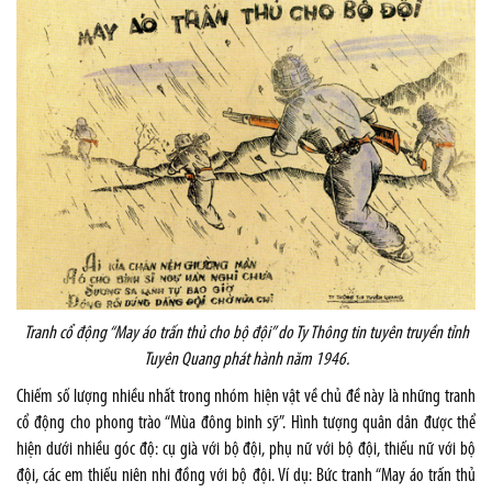
Tranh cổ động “May áo trấn thủ cho bộ đội” do Ty Thông tin tuyên truyền tỉnh
Tuyên Quang phát hành năm 1946.
Chiếm số lượng nhiều nhất trong nhóm hiện vật về chủ đề này là những tranh
cổ động cho phong trào “Mùa đông binh sỹ”. Hình tượng quân dân được thể
hiện dưới nhiều góc độ: cụ già với bộ đội, phụ nữ với bộ đội, thiếu nữ với bộ
đội, các em thiếu niên nhi đồng với bộ đội. Ví dụ: Bức tranh “May áo trấn thủ