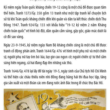
Kỷ niệm ngày Toàn quốc kháng chiến 19-12 cũng là một chủ đề được quan tâm
thể hiện. Tranh 1373/Gy. 350 gồm 13 tranh như một tập tranh kể chuyện lịch
sử từ khi Toàn quốc kháng chiến đến khi quân và dân ta kết thúc chiến dịch Thu
Đông 1947. Tranh 924/Gy. 133 với khẩu hiệu “19-12 kỷ niệm 2 năm Kháng
chiến toàn quốc” vẽ hình bộ đội, dân quân cầm súng, gậy gộc, giáo mác dưới lá
cờ đỏ sao vàng.
Ngày 23-9-1945, kỷ niệm ngày Nam Bộ kháng chiến cũng là một chủ đề được
tranh cổ động phản ánh. Tranh 1644/Gy. 476 vẽ hình một phụ nữ và một chiến
sỹ, người phụ nữ tay ôm bó lúa, tay giơ cao ngọn cờ; người chiến sỹ tư thế cầm
súng hiên ngang, cả hai đang đạp lên những xác thù.
Tranh 1646/Gy. 478 lại lấy đề tài ngày 19-5, ngày sinh của Chủ tịch Hồ Chí Minh
và thể hiện các cháu thiếu niên nhi đồng đang hăng hái thi đua học tập, tăng
gia sản xuất và một đoàn các em đang rước ảnh Bác trong lễ chúc thọ Bác Hồ.