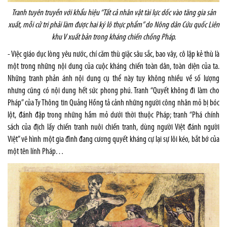
Tranh tuyên truyền với khẩu hiệu “Tất cả nhân vật tài lực dốc vào tăng gia sản
xuất, mỗi cử tri phải làm được hai ký lô thực phẩm” do Nông dân Cứu quốc Liên
khu V xuất bản trong kháng chiến chống Pháp.
- Việc giáo dục lòng yêu nước, chí căm thù giặc sâu sắc, bao vây, cô lập kẻ thù là
một trong những nội dung của cuộc kháng chiến toàn dân, toàn diện của ta.
Những tranh phản ánh nội dung cụ thể này tuy không nhiều về số lượng
nhưng cũng có nội dung hết sức phong phú. Tranh “Quyết không đi làm cho
Pháp” của Ty Thông tin Quảng Hồng tả cảnh những người công nhân mỏ bị bóc
lột, đánh đập trong những hầm mỏ dưới thời thuộc Pháp; tranh “Phá chính
sách của địch lấy chiến tranh nuôi chiến tranh, dùng người Việt đánh người
Việt” vẽ hình một gia đình đang cương quyết kháng cự lại sự lôi kéo, bắt bớ của
một tên lính Pháp…