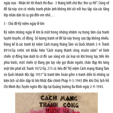
ngày xưa - Nhận lời tôi thách thi đua - 3 tháng biết chữ đọc thơ cụ Hồ”. Cũng về
đề tài này còn có nhiều tranh phản ánh không khí sôi nổi học tập của các tầng
lớp nhân dân từ cụ già đến em nhỏ…
5 - Chủ đề Kỷ niệm ngày lễ lớn
Kỷ niệm những ngày lễ lớn là một trong những nhiệm vụ trọng tâm của tranh
tuyên truyền, cổ động. Số lượng tranh về đề tài này trong sưu tập không nhiều.
Đáng kể là các tranh kỷ niệm Cách mạng tháng Tám và Quốc khánh 2-9. Tranh
8914/Gy. 6406 với khẩu hiệu “Cách mạng thành công muôn năm” vẽ hình
chiến sỹ đồng bào dưới lá cờ đỏ sao vàng với các loại vũ khí trong tay, tiến lên
phía trước, một chiến sỹ đang giơ tay vẫy gọi đoàn người, chân đạp lên lưng
một tên phát xít. Tranh 1072/Gy. 215 có tiêu đề “Kỷ niệm Cách mạng tháng Tám
và Quốc khánh độc lập 1951” là tranh liên hoàn gồm 6 tranh diễn tả những sự
kiện lịch sử dồn dập từ khi Nhật đảo chính Pháp 9-3-1945 đến khi Chủ tịch Hồ
Chí Minh đọc Tuyên ngôn độc lập tại Quảng trường Ba Đình ngày 2-9-1945.