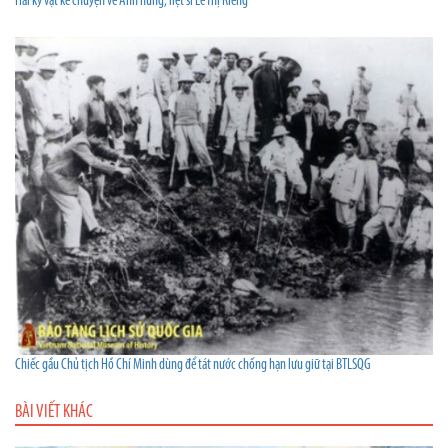
Hai kỷ vật kể chuyện về Anh hùng, liệt sĩ Lê Thị Riêng
Chiếc gầu Chủ tịch Hồ Chí Minh dùng để tát nước chống hạn lưu giữ tại BTLSQG
BÀI VIẾT KHÁC