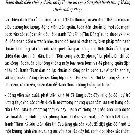
Tranh Mười điều kháng chiến, do Ty Thông tin Lạng Sơn phát hành trong kháng
chiến chống Pháp.
Các chiến dịch lớn của ta cũng là một đề tài thường xuyên được thể hiện nhằm
biểu dương lực lượng, động viên toàn quân, toàn dân chuẩn bị mọi sức mạnh
bước vào các cuộc chiến đấu: Bức tranh “Chuẩn bị Thu Đông” cũng được vẽ theo
lối liên hoàn gồm 6 tranh nhỏ, trong đó nêu rõ cách thức, biện pháp tiến hành
chuẩn bị chống lại các cuộc càn quét của giặc, nâng cao tinh thần cảnh giác,
chiến đấu cho nhân dân. Tranh “Bốn công việc đề phòng” lại phổ biến chi tiết
các công tác chuẩn bị phòng chống máy bay ném bom và đề phòng quân địch
nhảy dù. Tranh “Toàn dân nỗ lực chuẩn bị tổng phản công 1949” phản ánh sự
sôi nổi, khẩn trương của các tầng lớp nhân dân và quân đội ta trong sản xuất,
tiết kiệm, rèn luyện, chiến đấu để dành được những thắng lợi to lớn…
- Động viên sản xuất, phát triển kinh tế để từng bước đẩy lùi giặc đói, dự trữ
lương thực cho các chiến dịch là một trong những quan tâm ưu tiên hàng đầu
của Đảng, Nhà nước trong thời kỳ này. Tranh cổ động đã phản ánh sinh động
các hoạt động kinh tế, các phong trào thi đua sản xuất, thực hành tiết kiệm.
Tranh “Năm Kỷ Sửu toàn dân thi đua tăng gia sản xuất để diệt giặc đói” mô tả
một khung cảnh ấm no, sung túc với thóc lúa đầy bồ, cành đào khoe sắc thắm,