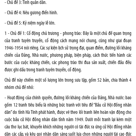
- Chủ đề 3: Tình quân dân.
- Chủ đề 4: Nêu gương điển hình.
- Chủ đề 5: Kỷ niệm ngày lễ lớn.
1 - Chủ đề 1: Cổ động chủ trương - phong trào: Đây là một chủ đề quan trọng
của tranh tuyên truyền, cổ động cách mạng nói chung, cũng như giai đoạn
1946-1954 nói riêng. Các sự kiện lịch sử trọng đại, quan điểm, đường lối kháng
chiến của Đảng, Nhà nước, phương pháp, biện pháp, cách thức tiến hành các
bước của cuộc kháng chiến, các phong trào thi đua sản xuất, chiến đấu đều
được ghi dấu trong tranh tuyên truyền, cổ động.
Chủ đề này chiếm một số lượng lớn trong sưu tập, gồm 52 bản, chia thành 4
nhóm chủ đề nhỏ:
- Hoạt động của chính quyền, đường lối kháng chiến của Đảng, Nhà nước: bao
gồm 12 tranh tiêu biểu là những bức tranh với tiêu đề “Bầu cử Hội đồng nhân
dân” do tỉnh Hà Tĩnh phát hành, được vẽ theo lối tranh liên hoàn vận động cho
cuộc bầu cử Hội đồng nhân dân tỉnh năm 1949. Dưới mỗi tranh lại kèm một
câu thơ lục bát, khuyến khích những người có tài đức ra ứng cử Hội đồng nhân
dân các cấp, và kêu gọi nhân dân sáng suốt lựa chọn những người tài cao đức