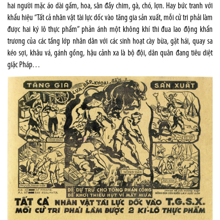
hai người mặc áo dài gấm, hoa, sân đầy chim, gà, chó, lợn. Hay bức tranh với
khẩu hiệu “Tất cả nhân vật tài lực dốc vào tăng gia sản xuất, mỗi cử tri phải làm
được hai ký lô thực phẩm” phản ánh một không khí thi đua lao động khẩn
trương của các tầng lớp nhân dân với các sinh hoạt cày bừa, gặt hái, quay sa
kéo sợi, khâu vá, gánh gồng, hậu cảnh xa là bộ đội, dân quân đang tiêu diệt
giặc Pháp…