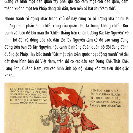
Giang vẽ hình một dân quân tay phải giơ cao cầm một con dao găm, đâm
thẳng xuống một tên Pháp đang cúi đầu, trên nền có hai chữ “căm thù”.
Nhóm tranh cổ động khác trong chủ đề này cũng có số lượng khá nhiều là
những tranh phản ánh chiến công của quân dân ta trong kháng chiến: Bức
tranh với tiêu đề lớn màu đỏ “Chiến thắng trên chiến trường Bắc Tây Nguyên” vẽ
hình bộ đội và đồng bào các dân tộc Tây Nguyên cầm cờ đỏ sao vàng đang
đứng trên bản đồ Tây Nguyên, hậu cảnh là những đoàn quân bộ đội đang đánh
đuổi giặc Pháp. Hay bức tranh “Các mặt trận toàn quốc hoạt động mạnh” vẽ dải
đất theo hình bản đồ Việt Nam, trên đó có các dấu son Đông Khê, Thất Khê,
Lạng Sơn, Quảng Nam, với các hình ảnh bộ đội đang xốc tới tiêu diệt giặc
Pháp...