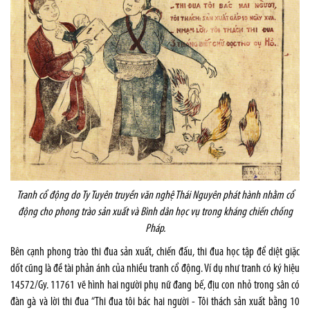
Tranh cổ động do Ty Tuyên truyền văn nghệ Thái Nguyên phát hành nhằm cổ
động cho phong trào sản xuất và Bình dân học vụ trong kháng chiến chống
Pháp.
Bên cạnh phong trào thi đua sản xuất, chiến đấu, thi đua học tập để diệt giặc
dốt cũng là đề tài phản ánh của nhiều tranh cổ động. Ví dụ như tranh có ký hiệu
14572/Gy. 11761 vẽ hình hai người phụ nữ đang bế, địu con nhỏ trong sân có
đàn gà và lời thi đua “Thi đua tôi bác hai người - Tôi thách sản xuất bằng 10