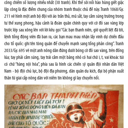
công chiếm số lượng nhiều nhất (30 tranh). Khí thế sôi nổi hào hùng giết giặc
lập công là đặc điểm chung của nhóm tranh thuộc chủ đề này. Tranh 1068/Gy.
211 vẽ hình một anh bộ đội với áo trấn thủ, mũ sắt, tay cầm súng trường trong
tư thế xung phong, hậu cảnh là đoàn quân chính quy với cờ đỏ sao vàng lớp
trước lớp sau xông lên với lời kêu gọi “Các bạn thanh niên, giờ quyết liệt đã tới,
lệnh tổng động viên đã ban ra, các bạn mau mau nhận lấy vinh dự chiến đấu
cho tổ quốc: ghi tên tòng quân để chuyển mạnh sang tổng phản công”. Tranh
2033/Gy. 695 vẽ một anh nông dân đứng dưới bóng cờ đỏ sao vàng, trên đống
lúa; tay phải cầm súng, tay trái cầm một bảng nhỏ có hai chữ i, t, vai khoác túi
có chữ “hàng nội hóa”, phía sau là hình các chiến sỹ quân đội nhân dân Việt
Nam - bộ đội chủ lực, bộ đội địa phương, dân quân du kích, đại bộ phận xuất
thân từ giai cấp nông dân với niềm tin không gì lay chuyển nổi.