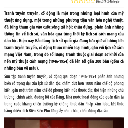
Điểm: 3/5 (2 đánh giá)
Tranh tuyên truyền, cổ động là một trong những loại hình của mỹ
thuật ứng dụng, một trong những phương tiện văn hóa nghệ thuật,
đã từng tham gia vào cuộc sống xã hội; chứa đựng, phản ánh những
thông tin về lịch sử, văn hóa qua từng thời kỳ lịch sử cách mạng của
dân tộc. Hiện nay Bảo tàng Lịch sử quốc gia đang lưu giữ số lượng lớn
tranh tuyên truyền, cổ động thuộc nhiều loại hình, gắn với lịch sử cách
mạng Việt Nam, trong đó số lượng tranh thuộc giai đoạn sơ khởi của
nền mỹ thuật cách mạng (1946-1954) đã lên tới gần 200 bản (gồm cả
những bản vẽ mẫu).
Sưu tập tranh tuyên truyền, cổ động giai đoạn 1946-1954 phản ánh những
biến cố trọng đại của lịch sử dân tộc: chấm dứt hơn 1000 năm chế độ phong
kiến, gần một trăm năm chế độ phong kiến nửa thuộc địa; thể hiện những chủ
trương, chính sách, đường lối của Đảng, Nhà nước; hoạt động của quân dân ta
trong cuộc kháng chiến trường kỳ chống thực dân Pháp xâm lược, kết thúc
bằng chiến dịch Điện Biên Phủ lừng lẫy năm châu, chấn động địa cầu.