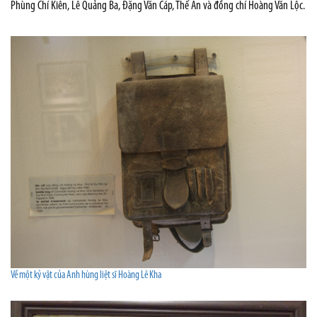
Phùng Chí Kiên, Lê Quảng Ba, Đặng Văn Cáp, Thế An và đồng chí Hoàng Văn Lộc.
Về một kỷ vật của Anh hùng liệt sĩ Hoàng Lê Kha