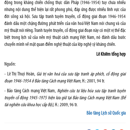
động trong kháng chiến chống thực dân Pháp (1946-1954) tuy chưa nhiều
nhưng nội dung thể hiện lại rất phong phú, đáp ứng được nhiều lĩnh vực của
đời sống xã hội. Sưu tập tranh tuyên truyền, cổ động giai đoạn 1946-1954
đánh dấu một chặng đường phát triển của văn hoá Việt
Nam
nói chung và của
mỹ thuật nói riêng. Tranh tuyên truyền, cổ động giai đoạn này có một vị thế đặc
biệt trong lịch sử của nền mỹ thuật cách mạng Việt
Nam
, nó đánh dấu bước
chuyển mình về mặt quan điểm nghệ thuật của lớp nghệ sỹ kháng chiến.
Lê Khiêm tổng hợp
Nguồn:
- Lê Thị Thuý Hoàn,
Giá trị văn hoá của sưu tập tranh áp phích, cổ động giai
đoạn 1946-1954 ở Bảo tàng Cách mạng Việt
Nam
, H.: 2001, 94 tr.
- Bảo tàng Cách mạng Việt
Nam
,
Nghiên cứu tư liệu hóa sưu tập tranh tuyên
truyền cổ động 1945-1975 hiện lưu giữ tại Bảo tàng Cách mạng Việt
Nam
(Đề
tài nghiên cứu khoa học cấp Bộ)
, H.: 2009, 96 tr.
Bảo tàng Lịch sử Quốc gia