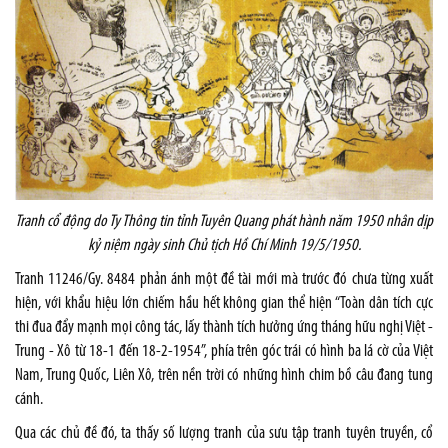
Tranh cổ động do Ty Thông tin tỉnh Tuyên Quang phát hành năm 1950 nhân dịp
kỷ niệm ngày sinh Chủ tịch Hồ Chí Minh 19/5/1950.
Tranh 11246/Gy. 8484 phản ánh một đề tài mới mà trước đó chưa từng xuất
hiện, với khẩu hiệu lớn chiếm hầu hết không gian thể hiện “Toàn dân tích cực
thi đua đẩy mạnh mọi công tác, lấy thành tích hưởng ứng tháng hữu nghị Việt -
Trung - Xô từ 18-1 đến 18-2-1954”, phía trên góc trái có hình ba lá cờ của Việt
Nam, Trung Quốc, Liên Xô, trên nền trời có những hình chim bồ câu đang tung
cánh.
Qua các chủ đề đó, ta thấy số lượng tranh của sưu tập tranh tuyên truyền, cổ