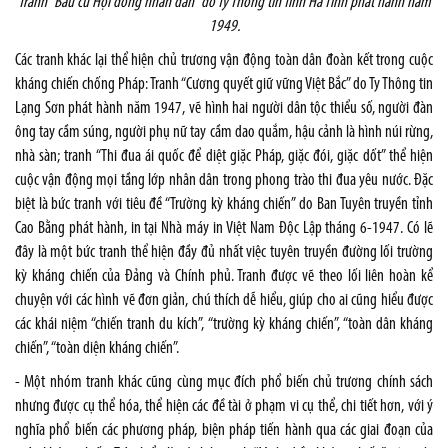
Tranh “Bầu cử Hội đồng nhân dân” do Ty Thông tin Tỉnh Hà Tĩnh phát hành năm
1949.
Các tranh khác lại thể hiện chủ trương vận động toàn dân đoàn kết trong cuộc
kháng chiến chống Pháp: Tranh “Cương quyết giữ vững Việt Bắc” do Ty Thông tin
Lạng Sơn phát hành năm 1947, vẽ hình hai người dân tộc thiểu số, người đàn
ông tay cầm súng, người phụ nữ tay cầm dao quắm, hậu cảnh là hình núi rừng,
nhà sàn; tranh “Thi đua ái quốc để diệt giặc Pháp, giặc đói, giặc dốt” thể hiện
cuộc vận động mọi tầng lớp nhân dân trong phong trào thi đua yêu nước. Đặc
biệt là bức tranh với tiêu đề “Trường kỳ kháng chiến” do Ban Tuyên truyền tỉnh
Cao Bằng phát hành, in tại Nhà máy in Việt
Nam
Độc Lập tháng 6-1947. Có lẽ
đây là một bức tranh thể hiện đầy đủ nhất việc tuyên truyền đường lối trường
kỳ kháng chiến của Đảng và Chính phủ. Tranh được vẽ theo lối liên hoàn kể
chuyện với các hình vẽ đơn giản, chú thích dễ hiểu, giúp cho ai cũng hiểu được
các khái niệm “chiến tranh du kích”, “trường kỳ kháng chiến”, “toàn dân kháng
chiến”, “toàn diện kháng chiến”.
- Một nhóm tranh khác cũng cùng mục đích phổ biến chủ trương chính sách
nhưng được cụ thể hóa, thể hiện các đề tài ở phạm vi cụ thể, chi tiết hơn, với ý
nghĩa phổ biến các phương pháp, biện pháp tiến hành qua các giai đoạn của