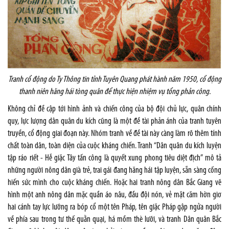
Tranh cổ động do Ty Thông tin tỉnh Tuyên Quang phát hành năm 1950, cổ động
thanh niên hăng hái tòng quân để thực hiện nhiệm vụ tổng phản công.
Không chỉ đề cập tới hình ảnh và chiến công của bộ đội chủ lực, quân chính
quy, lực lượng dân quân du kích cũng là một đề tài phản ánh của tranh tuyên
truyền, cổ động giai đoạn này. Nhóm tranh về đề tài này càng làm rõ thêm tính
chất toàn dân, toàn diện của cuộc kháng chiến. Tranh “Dân quân du kích luyện
tập ráo riết - Hễ giặc Tây tấn công là quyết xung phong tiêu diệt địch” mô tả
những người nông dân già trẻ, trai gái đang hăng hái tập luyện, sẵn sàng cống
hiến sức mình cho cuộc kháng chiến. Hoặc hai tranh nông dân Bắc Giang vẽ
hình một anh nông dân mặc quần áo nâu, đầu đội nón, vẻ mặt căm hờn giơ
hai cánh tay lực lưỡng ra bóp cổ một tên Pháp, tên giặc Pháp gập ngửa người
về phía sau trong tư thế quằn quại, há mồm thè lưỡi, và tranh Dân quân Bắc