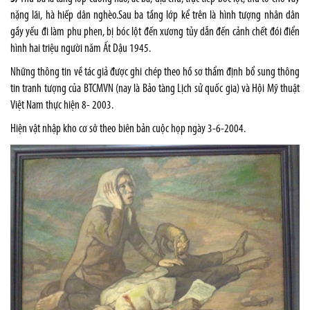
nặng lãi, hà hiếp dân nghèo.Sau ba tầng lớp kể trên là hình tượng nhân dân
gầy yếu đi làm phu phen, bị bóc lột đến xương tủy dẫn đến cảnh chết đói điển
hình hai triệu người năm Ất Dậu 1945.
Những thông tin về tác giả được ghi chép theo hồ sơ thẩm định bổ sung thông
tin tranh tượng của BTCMVN (nay là Bảo tàng Lịch sử quốc gia) và Hội Mỹ thuật
Việt Nam thực hiện 8- 2003.
Hiện vật nhập kho cơ sở theo biên bản cuộc họp ngày 3-6-2004.