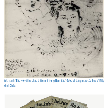
Bức tranh “Bác Hồ với ba cháu thiếu nhi Trung Nam Bắc” được vẽ bằng máu của họa sĩ Diệp
Minh Châu.