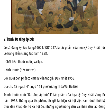
2. Tranh: Ba tầng áp bức
Có số đăng ký Bảo tàng:19021/ ĐD1237, là tác phẩm của họa sỹ Duy Nhất (tức
Lê Năng Hiển) sáng tác năm 1958.
- Chất liệu: thuốc nước, vải lụa.
- Kích thước (67x109cm)
Góc dưới bên phải có chữ ký của tác giả: Duy Nhất 1958.
Địa chỉ: 65 ngách 41, ngõ 164 phố Vương Thừa Vũ, Hà Nội.
Tranh thuốc nước “Ba tầng áp bức” là tác phẩm của họa sỹ Duy Nhất sáng tác
năm 1958. Thông qua tác phẩm, tác giả tái hiện xã hội Việt Nam dưới thời kỳ
thực dân Pháp đô hộ xã hội đó, những người nông dân và nhân dân lao động