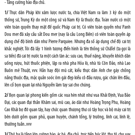
- Tầng cường hào địa chủ.
1/
Thực dân Pháp khi xâm lược nước ta, chia Việt Nam ra làm 3 kỳ do một
thống sứ, Trung Kỳ do một công sứ và Nam Kỳ là thuộc địa. Toàn nước có một
viên toàn quyền thay mặt đế quốc Pháp cai trị. Có viên toàn quyền như Panh
Dou mer đã xây cầu sắt Dou mer (nay là cầu Long Biên) có viên toàn quyền áp
dụng chế độ bình dân như Pierre Parquiee. Nhưng đa số áp dụng chế độ cai trị
khắc nghiệt. Tôi đã lấy 1 hình tượng điển hình là tên thống sứ ChâTel (ta gọi là
sa tiền) đã cai trị nước ta một cách tàn ác: sưu cao, thuế nặng, khuyến khích dân
uống rượu, hút thuốc phiện, lập ra nhà pha Hỏa lò, nhà tù Côn Đảo, nhà Lao
Buôn mê Thuật, vvv. Hắn hay đội mũ cát, kiểu thực dân Anh che gáy chống
nắng thuộc địa, mặc quần soóc ôm gái đẹp kiểu cô đầu rượu, gác chân lên đầu,
lên cổ bọn quan lại nhà Nguyễn làm tay sai cho chúng.
2/
Bọn quan lại phong kiến gồm các vua hèn nhát như vua Khải Định, Vua Bảo
Đại, các quan đại thần Khâm sai, mũ cao, áo dài như Hoàng Trọng Phu, Hoàng
Cao Khải bợ đỡ quan tây, hay chức quan thượng thư có tây học và bộ máy cai trị
bên dưới gồm quan phủ, quan huyện, chánh tổng, lý trưởng, lính cai, lính lệ,
thưởng tuần..vvv
3/
Thứ ba là tầng lớp cường hào, ác bá, địa chủ, trực tiếp bóc lột, thu tô cho vay