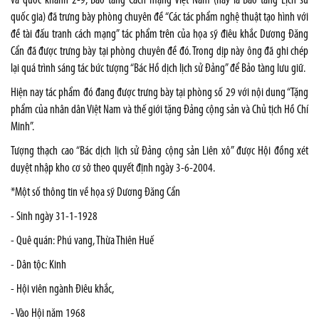
và quốc khánh 2-9, Bảo tàng Cách mạng Việt Nam (nay là Bảo tàng Lịch sử
quốc gia) đã trưng bày phòng chuyên đề “Các tác phẩm nghệ thuật tạo hình với
đề tài đấu tranh cách mạng” tác phẩm trên của họa sỹ điêu khắc Dương Đăng
Cẩn đã được trưng bày tại phòng chuyên đề đó. Trong dịp này ông đã ghi chép
lại quá trình sáng tác bức tượng “Bác Hồ dịch lịch sử Đảng” để Bảo tàng lưu giữ.
Hiện nay tác phẩm đó đang được trưng bày tại phòng số 29 với nội dung “Tặng
phẩm của nhân dân Việt Nam và thế giới tặng Đảng cộng sản và Chủ tịch Hồ Chí
Minh”.
Tượng thạch cao “Bác dịch lịch sử Đảng cộng sản Liên xô” được Hội đồng xét
duyệt nhập kho cơ sở theo quyết định ngày 3-6-2004.
*Một số thông tin về họa sỹ Dương Đăng Cẩn
- Sinh ngày 31-1-1928
- Quê quán: Phú vang, Thừa Thiên Huế
- Dân tộc: Kinh
- Hội viên ngành Điêu khắc,
- Vào Hội năm 1968