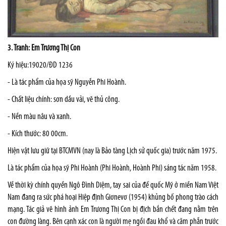
3. Tranh: Em Trương Thị Con
Ký hiệu:19020/ĐD 1236
- Là tác phẩm của họa sỹ Nguyễn Phi Hoành.
- Chất liệu chính: sơn dầu vải, vẽ thủ công.
- Nền màu nâu và xanh.
- Kích thước: 80 00cm.
Hiện vật lưu giữ tại BTCMVN (nay là Bảo tàng Lịch sử quốc gia) trước năm 1975.
Là tác phẩm của họa sỹ Phi Hoành (Phi Hoành, Hoành Phi) sáng tác năm 1958.
Về thời kỳ chính quyền Ngô Đình Diệm, tay sai của đế quốc Mỹ ở miền Nam Việt
Nam đang ra sức phá hoại Hiệp định Giơnevơ (1954) khủng bố phong trào cách
mạng. Tác giả vẽ hình ảnh Em Trương Thị Con bị địch bắn chết đang nằm trên
con đường làng. Bên cạnh xác con là người mẹ ngồi đau khổ và căm phẫn trước