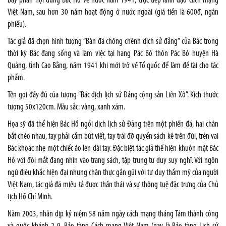
bày phần nội dung Bác Hồ về nước năm 1941, trực tiếp lãnh đạo cách mạng
Việt Nam, sau hơn 30 năm hoạt động ở nước ngoài (giá tiền là 600đ, ngân
phiếu).
Tác giả đã chọn hình tượng “Bàn đá chông chênh dịch sử đảng” của Bác trong
thời kỳ Bác đang sống và làm việc tại hang Pác Bó thôn Pác Bó huyện Hà
Quảng, tỉnh Cao Bằng, năm 1941 khi mới trở về Tổ quốc để làm đề tài cho tác
phẩm.
Tên gọi đầy đủ của tượng “Bác dịch lịch sử Đảng cộng sản Liên Xô”. Kích thước
tượng 50x120cm. Màu sắc: vàng, xanh xám.
Họa sỹ đã thể hiện Bác Hồ ngồi dịch lịch sử Đảng trên một phiến đá, hai chân
bắt chéo nhau, tay phải cầm bút viết, tay trái đỡ quyển sách kê trên đùi, trên vai
Bác khoác nhẹ một chiếc áo len dài tay. Đặc biệt tác giả thể hiện khuôn mặt Bác
Hồ với đôi mắt đang nhìn vào trang sách, tập trung tư duy suy nghĩ. Với ngôn
ngữ điêu khắc hiện đại nhưng chân thực gần gũi với tư duy thẩm mỹ của người
Việt Nam, tác giả đã miêu tả được thần thái và sự thông tuệ đặc trưng của Chủ
tịch Hồ Chí Minh.
Năm 2003, nhân dịp kỷ niệm 58 năm ngày cách mạng tháng Tám thành công