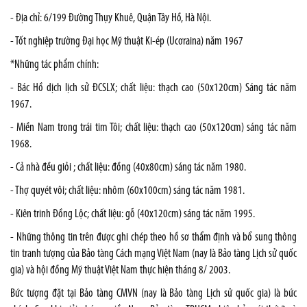
- Địa chỉ: 6/199 Đường Thụy Khuê, Quận Tây Hồ, Hà Nội.
- Tốt nghiệp trường Đại học Mỹ thuật Ki-ép (Ucơraina) năm 1967
*Những tác phẩm chính:
- Bác Hồ dịch lịch sử ĐCSLX; chất liệu: thạch cao (50x120cm) Sáng tác năm
1967.
- Miền Nam trong trái tim Tôi; chất liệu: thạch cao (50x120cm) sáng tác năm
1968.
- Cả nhà đều giỏi ; chất liệu: đồng (40x80cm) sáng tác năm 1980.
- Thợ quyét vôi; chất liệu: nhôm (60x100cm) sáng tác năm 1981.
- Kiên trinh Đồng Lộc; chất liệu: gỗ (40x120cm) sáng tác năm 1995.
- Những thông tin trên được ghi chép theo hồ sơ thẩm định và bổ sung thông
tin tranh tượng của Bảo tàng Cách mạng Việt Nam (nay là Bảo tàng Lịch sử quốc
gia) và hội đồng Mỹ thuật Việt Nam thực hiện tháng 8/ 2003.
Bức tượng đặt tại Bảo tàng CMVN (nay là Bảo tàng Lịch sử quốc gia) là bức