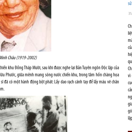
sử
31
Ch
li
mã
củ
hi
 Minh Châu (1919-2002)
qu
 chiến khu Đồng Tháp Mười, sau khi được nghe lại Bản Tuyên ngôn Độc lập của
Ch
ưu Hữu Phước, giữa mênh mang sóng nước chiến khu, trong tâm hồn chàng họa
vì
 sĩ đã có một hành động bột phát: Lấy dao rạch cánh tay để lấy máu vẽ chân
cu
am.
cả
ng
gi
gó
lậ