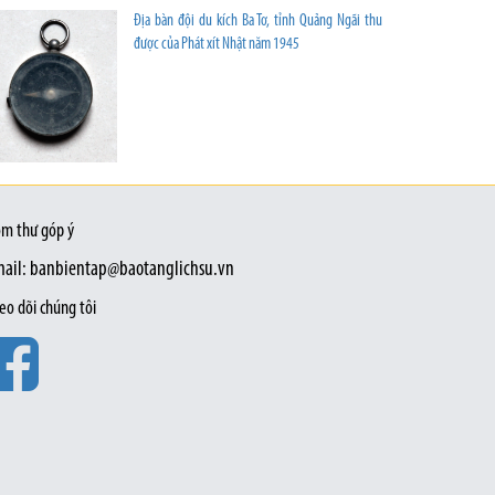
Địa bàn đội du kích Ba Tơ, tỉnh Quảng Ngãi thu
được của Phát xít Nhật năm 1945
m thư góp ý
ail: banbientap@baotanglichsu.vn
eo dõi chúng tôi