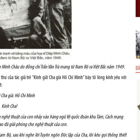
p Minh Châu do đồng chí Trần Văn Trà mang từ Nam Bộ ra Việt Bắc năm 1949.
BÀ
thư của tác giả trẻ "Kính gửi Cha già Hồ Chí Minh" bày tỏ lòng kính yêu với
t:
i Cha già: Hồ Chí Minh
Kính Cha!
đưa nghệ thuật của con nhảy vào hàng ngũ Vệ quốc đoàn khu Tám, Cách mạng
o đã giải phóng cho nghệ thuật của con.
m Bộ, sau khi nghe lời Tuyên ngôn Độc lập của Cha, lời kêu gọi thống thiết