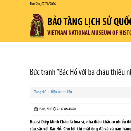
Thứ Sáu, 07/08/2026
BẢO TÀNG LỊCH SỬ QUỐ
VIETNAM NATIONAL MUSEUM OF HIST
Bức tranh “Bác Hồ với ba cháu thiếu 
Trang chủ
Hiện vật- tư liệu
15/06/2013
22:37
41670
Họa sĩ Diệp Minh Châu là họa sĩ, nhà điêu khắc có nhiều 
sâu sắc với Bác Hồ. Cho tới khi mất ông đã vẽ và nặn hàn