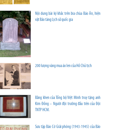
Nội dung bài ký khắc trên bia chùa Báo Ân, hiện
vật Bảo tàng Lịch sử quốc gia
200 lượng vàng mua áo len của Hồ Chủ tịch
Bằng khen của Tổng bộ Việt Minh truy tặng anh
Kim Đồng – Người đội trưởng đầu tiên của Đội
TNTP HCM.
Sưu tập Báo Cờ Giải phóng (1943-1945) của Bảo