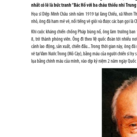
nhất có lẽ là bức tranh “Bác Hồ với ba cháu thiếu nhi Trun
Họa sĩ Diệp Minh Châu sinh năm 1919 tại làng Chiếu, xã Nhơn Th
nhỏ, ông đã ham mê vẽ, nổi tiếng vẽ giỏi và được các bạn gọi là C
Khi cuộc kháng chiến chống Pháp bùng nổ, ông làm trưởng ban t
8, trở thành phóng viên. Ông đi theo Vệ quốc đoàn tới nhiều 
cảnh lao động, sản xuất, chiến đấu... Trong thời gian này, ông đã
vẽ tại Vàm Nước Trong (Mỏ Cày), bằng máu của người chiến sĩ hy si
lụa bằng chính máu của mình, vào dịp kỷ niệm 2 năm ngày Quốc