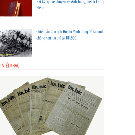
Hai kỷ vật kể chuyện về Anh hùng, liệt sĩ Lê Thị
Riêng
Chiếc gầu Chủ tịch Hồ Chí Minh dùng để tát nước
chống hạn lưu giữ tại BTLSQG
I VIẾT KHÁC