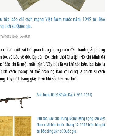
u tập báo chí cách mạng Việt Nam trước năm 1945 tại Bảo
ng Lịch sử Quốc gia.
/06/2013 10:04
6385
o chí có một vai trò quan trọng trong cuộc đấu tranh giải phóng
n tộc và bảo vệ độc lập dân tộc. Sinh thời Chủ tịch Hồ Chí Minh đã
i: “Báo chí là một mặt trận”, “Cây bút là vũ khí sắc bén, bài báo là
 hịch cách mạng”. Vì thế, “cán bộ báo chí cũng là chiến sĩ cách
ng. Cây bút, trang giấy là vũ khí sắc bén của họ”.
Anh hùng liệt sĩ Bế Văn Đàn (1931-1954)
Sưu tập Báo của Trung Ương Đảng Cộng sản Việt
Nam xuất bản trước tháng 12-1945 hiện lưu giữ
tại Bảo tàng Lịch sử Quốc gia.