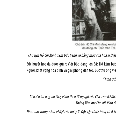
Chủ tịch Hồ Chí Minh xem bức tranh vẽ bằng máu của họa sĩ Diệ
Bức huyết họa đã được gửi ra Việt Bắc, dâng lên Bác Hồ kèm bức 
Người, khát vọng hoà bình và giải phóng dân tộc. Bức thư ông viế
“ Kính gử
Từ hai năm nay, tin Cha, vâng theo tiếng gọi của Cha, con đã 
Tháng Tám mà Cha già lãnh đạ
Hôm nay trong cảnh vĩ đại của ngày lễ Độc lập chưa từng có ở Na