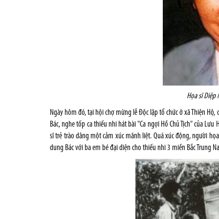
Họa sĩ Diệp
Ngày hôm đó, tại hội chợ mừng lễ Độc lập tổ chức ở xã Thiện Hộ,
Bác, nghe tốp ca thiếu nhi hát bài "Ca ngợi Hồ Chủ Tịch" của L
sĩ trẻ trào dâng một cảm xúc mãnh liệt. Quá xúc động, người họa
dung Bác với ba em bé đại diện cho thiếu nhi 3 miền Bắc Trung N