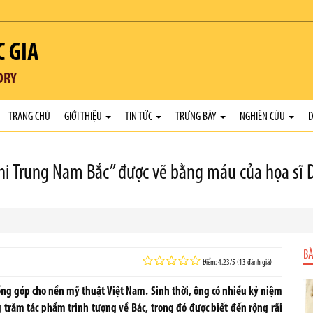
C GIA
ORY
TRANG CHỦ
GIỚI THIỆU
TIN TỨC
TRƯNG BÀY
NGHIÊN CỨU
D
nhi Trung Nam Bắc” được vẽ bằng máu của họa sĩ 
BÀ
Điểm: 4.23/5 (13 đánh giá)
đống góp cho nền mỹ thuật Việt Nam. Sinh thời, ông có nhiều kỷ niệm
g trăm tác phẩm trinh tượng về Bác, trong đó được biết đến rộng rãi