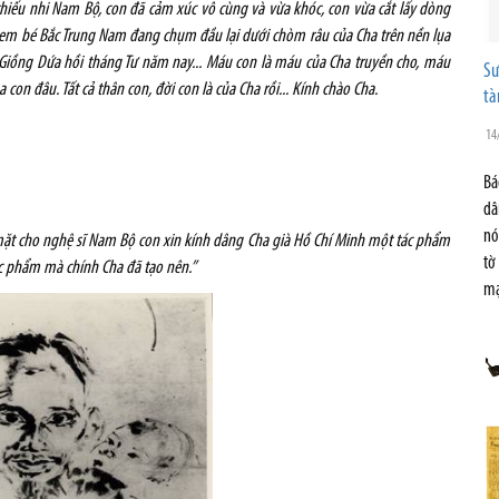
iếu nhi Nam Bộ, con đã cảm xúc vô cùng và vừa khóc, con vừa cắt lấy dòng
a em bé Bắc Trung Nam đang chụm đầu lại dưới chòm râu của Cha trên nền lụa
 Giồng Dứa hồi tháng Tư năm nay... Máu con là máu của Cha truyền cho, máu
Sư
on đâu. Tất cả thân con, đời con là của Cha rồi... Kính chào Cha.
tà
14
Bá
dâ
nó
ặt cho nghệ sĩ Nam Bộ con xin kính dâng Cha già Hồ Chí Minh một tác phẩm
tờ
ác phẩm mà chính Cha đã tạo nên.”
mạ