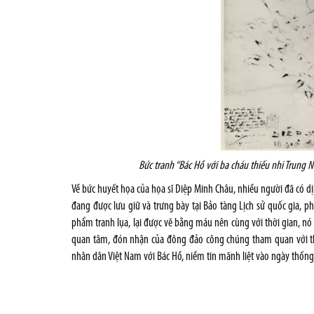
Bức tranh “Bác Hồ với ba cháu thiếu nhi Trung N
Về bức huyết họa của họa sĩ Diệp Minh Châu, nhiều người đã có dị
đang được lưu giữ và trưng bày tại Bảo tàng Lịch sử quốc gia, ph
phẩm tranh lụa, lại được vẽ bằng máu nên cùng với thời gian, n
quan tâm, đón nhận của đông đảo công chúng tham quan với thá
nhân dân Việt Nam với Bác Hồ, niềm tin mãnh liệt vào ngày thống