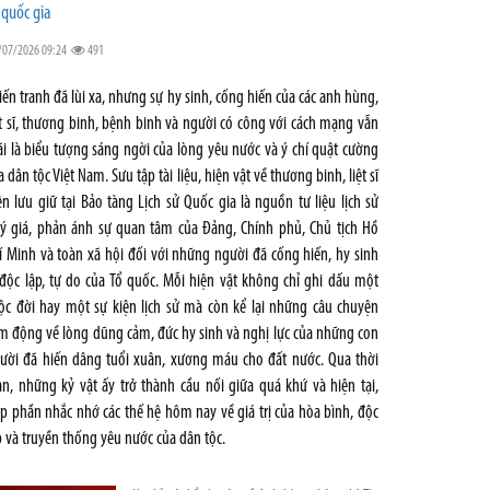
 quốc gia
/07/2026 09:24
491
iến tranh đã lùi xa, nhưng sự hy sinh, cống hiến của các anh hùng,
ệt sĩ, thương binh, bệnh binh và người có công với cách mạng vẫn
i là biểu tượng sáng ngời của lòng yêu nước và ý chí quật cường
a dân tộc Việt Nam. Sưu tập tài liệu, hiện vật về thương binh, liệt sĩ
ện lưu giữ tại Bảo tàng Lịch sử Quốc gia là nguồn tư liệu lịch sử
ý giá, phản ánh sự quan tâm của Đảng, Chính phủ, Chủ tịch Hồ
í Minh và toàn xã hội đối với những người đã cống hiến, hy sinh
 độc lập, tự do của Tổ quốc. Mỗi hiện vật không chỉ ghi dấu một
ộc đời hay một sự kiện lịch sử mà còn kể lại những câu chuyện
m động về lòng dũng cảm, đức hy sinh và nghị lực của những con
ười đã hiến dâng tuổi xuân, xương máu cho đất nước. Qua thời
an, những kỷ vật ấy trở thành cầu nối giữa quá khứ và hiện tại,
p phần nhắc nhớ các thế hệ hôm nay về giá trị của hòa bình, độc
p và truyền thống yêu nước của dân tộc.