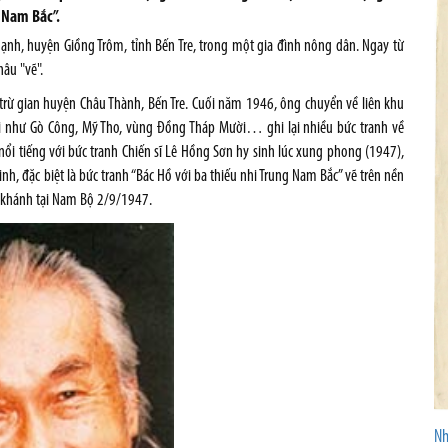
g Nam Bắc”.
ạnh, huyện Giồng Trôm, tỉnh Bến Tre, trong một gia đình nông dân. Ngay từ
hâu "vẽ".
rừ gian huyện Châu Thành, Bến Tre. Cuối năm 1946, ông chuyển về liên khu
nơi như Gò Công, Mỹ Tho, vùng Đồng Tháp Mười… ghi lại nhiều bức tranh về
 nổi tiếng với bức tranh Chiến sĩ Lê Hồng Sơn hy sinh lúc xung phong (1947),
nh, đặc biệt là bức tranh “Bác Hồ với ba thiếu nhi Trung Nam Bắc” vẽ trên nền
 khánh tại Nam Bộ 2/9/1947.
Nh