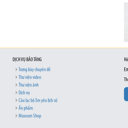
DỊCH VỤ BẢO TÀNG
Hò
Trưng bày chuyên đề
Em
Thư viện video
Th
Thư viện ảnh
Dịch vụ
Câu lạc bộ Em yêu lịch sử
Ấn phẩm
Museum Shop