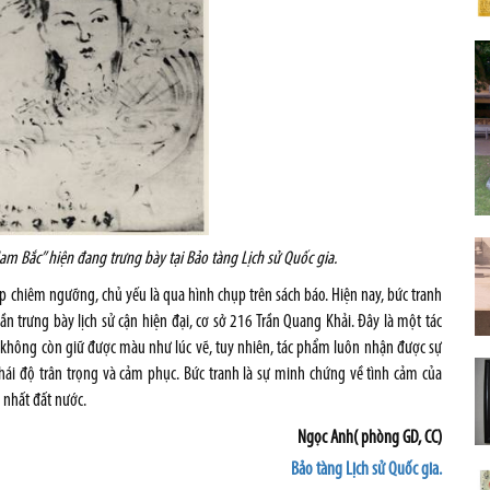
am Bắc” hiện đang trưng bày tại Bảo tàng Lịch sử Quốc gia.
p chiêm ngưỡng, chủ yếu là qua hình chụp trên sách báo. Hiện nay, bức tranh
ần trưng bày lịch sử cận hiện đại, cơ sở 216 Trần Quang Khải. Đây là một tác
ó không còn giữ được màu như lúc vẽ, tuy nhiên, tác phẩm luôn nhận được sự
i độ trân trọng và cảm phục. Bức tranh là sự minh chứng về tình cảm của
 nhất đất nước.
Ngọc Anh( phòng GD, CC)
Bảo tàng Lịch sử Quốc gia.