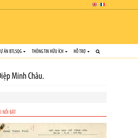
Ự ÁN BTLSQG
THÔNG TIN HỮU ÍCH
HỖ TRỢ
Diệp Minh Châu.
I NỔI BẬT