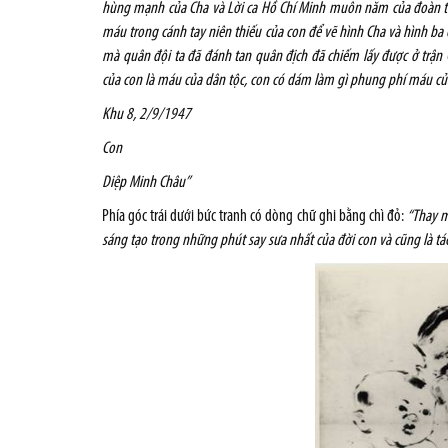
hùng mạnh của Cha và Lời ca Hồ Chí Minh muôn năm của đoàn th
máu trong cánh tay niên thiếu của con để vẽ hình Cha và hình b
mà quân đội ta đã đánh tan quân địch đã chiếm lấy được ở trận
của con là máu của dân tộc, con có dám làm gì phung phí máu của c
Khu 8, 2/9/1947
Con
Diệp Minh Châu”
Phía góc trái dưới bức tranh có dòng chữ ghi bằng chì đỏ:
“Thay m
sáng tạo trong những phút say sưa nhất của đời con và cũng là t