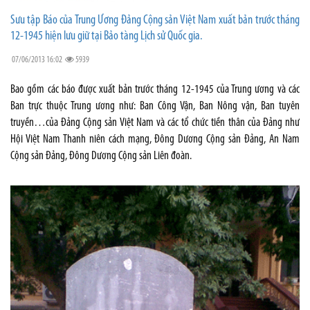
Sưu tập Báo của Trung Ương Đảng Cộng sản Việt Nam xuất bản trước tháng
12-1945 hiện lưu giữ tại Bảo tàng Lịch sử Quốc gia.
07/06/2013 16:02
5939
Bao gồm các báo được xuất bản trước tháng 12-1945 của Trung ương và các
Ban trực thuộc Trung ương như: Ban Công Vận, Ban Nông vận, Ban tuyên
truyền…của Đảng Cộng sản Việt Nam và các tổ chức tiền thân của Đảng như
Hội Việt Nam Thanh niên cách mạng, Đông Dương Cộng sản Đảng, An Nam
Cộng sản Đảng, Đông Dương Cộng sản Liên đoàn.