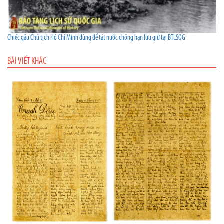
Chiếc gầu Chủ tịch Hồ Chí Minh dùng để tát nước chống hạn lưu giữ tại BTLSQG
BÀI VIẾT KHÁC