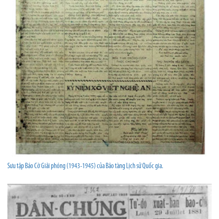
Sưu tập Báo Cờ Giải phóng (1943-1945) của Bảo tàng Lịch sử Quốc gia.