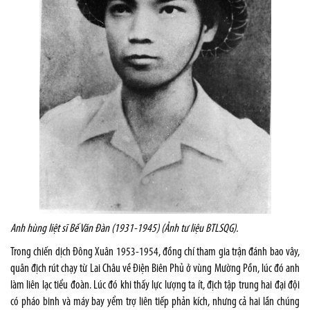
Anh hùng liệt sĩ Bế Văn Đàn (1931-1945) (Ảnh tư liệu BTLSQG).
Trong chiến dịch Đông Xuân 1953-1954, đồng chí tham gia trận đánh bao vây,
quân địch rút chạy từ Lai Châu về Điện Biên Phủ ở vùng Mường Pồn, lúc đó anh
làm liên lạc tiểu đoàn. Lúc đó khi thấy lực lượng ta ít, địch tập trung hai đại đội
có pháo binh và máy bay yểm trợ liên tiếp phản kích, nhưng cả hai lần chúng