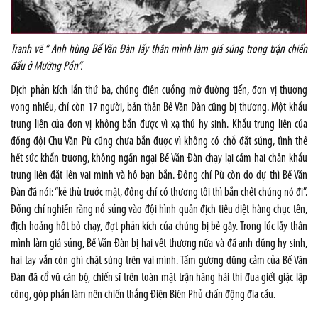
Tranh vẽ “ Anh hùng Bế Văn Đàn lấy thân mình làm giá súng trong trận chiến
đấu ở Mường Pồn”.
Địch phản kích lần thứ ba, chúng điên cuồng mở đường tiến, đơn vị thương
vong nhiều, chỉ còn 17 người, bản thân Bế Văn Đàn cũng bị thương. Một khẩu
trung liên của đơn vị không bắn được vì xạ thủ hy sinh. Khẩu trung liên của
đồng đội Chu Văn Pù cũng chưa bắn được vì không có chỗ đặt súng, tình thế
hết sức khẩn trương, không ngần ngại Bế Văn Đàn chạy lại cầm hai chân khẩu
trung liên đặt lên vai mình và hô bạn bắn. Đồng chí Pù còn do dự thì Bế Văn
Đàn đã nói: “kẻ thù trước mặt, đồng chí có thương tôi thì bắn chết chúng nó đi”.
Đồng chí nghiến răng nổ súng vào đội hình quân địch tiêu diệt hàng chục tên,
địch hoảng hốt bỏ chạy, đợt phản kích của chúng bị bẻ gẫy. Trong lúc lấy thân
mình làm giá súng, Bế Văn Đàn bị hai vết thương nữa và đã anh dũng hy sinh,
hai tay vẫn còn ghì chặt súng trên vai mình. Tấm gương dũng cảm của Bế Văn
Đàn đã cổ vũ cán bộ, chiến sĩ trên toàn mặt trận hăng hái thi đua giết giặc lập
công, góp phần làm nên chiến thắng Điện Biên Phủ chấn động địa cầu.