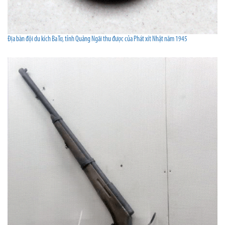
Địa bàn đội du kích Ba Tơ, tỉnh Quảng Ngãi thu được của Phát xít Nhật năm 1945