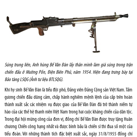
Súng trung liên, Anh hùng Bế Văn Đàn lấy thân mình làm giá súng trong trận
chiến đấu ở Mường Pồn, Điện Biên Phủ, năm 1954. Hiện đang trưng bày tại
Bảo tàng LSQG (Ảnh tư liệu BTLSQG).
Khi hy sinh Bế Văn Đàn là tiểu đội phó, Đảng viên Đảng Cộng sản Việt Nam. Tấm
gương chiến đấu dũng cảm, chấp hành nghiêm mệnh lệnh của cấp trên hoàn
thành xuất sắc các nhiệm vụ được giao của Bế Văn Đàn đã trở thành niềm tự
hào của các thế hệ thanh niên Việt Nam trong hai cuộc kháng chiến của dân tộc.
Trong đại hội mừng công của đơn vị, đồng chí Bế Văn Đàn được truy tặng Huân
chương Chiến công hạng nhất và được bình bầu là chiến sĩ thi đua số một của
tiểu đoàn. Với những thành tích đặc biệt xuất sắc, ngày 31/8/1955 đồng chí