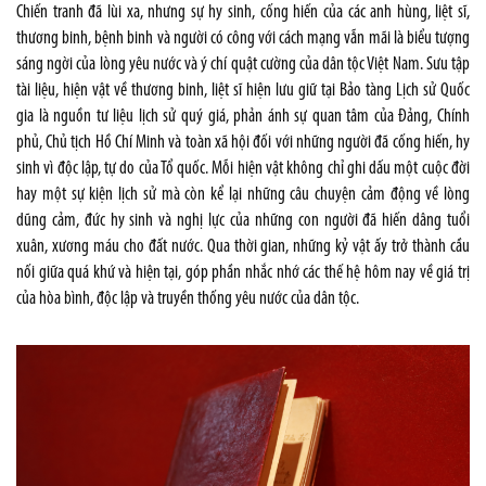
Chiến tranh đã lùi xa, nhưng sự hy sinh, cống hiến của các anh hùng, liệt sĩ,
thương binh, bệnh binh và người có công với cách mạng vẫn mãi là biểu tượng
sáng ngời của lòng yêu nước và ý chí quật cường của dân tộc Việt Nam. Sưu tập
tài liệu, hiện vật về thương binh, liệt sĩ hiện lưu giữ tại Bảo tàng Lịch sử Quốc
gia là nguồn tư liệu lịch sử quý giá, phản ánh sự quan tâm của Đảng, Chính
phủ, Chủ tịch Hồ Chí Minh và toàn xã hội đối với những người đã cống hiến, hy
sinh vì độc lập, tự do của Tổ quốc. Mỗi hiện vật không chỉ ghi dấu một cuộc đời
hay một sự kiện lịch sử mà còn kể lại những câu chuyện cảm động về lòng
dũng cảm, đức hy sinh và nghị lực của những con người đã hiến dâng tuổi
xuân, xương máu cho đất nước. Qua thời gian, những kỷ vật ấy trở thành cầu
nối giữa quá khứ và hiện tại, góp phần nhắc nhớ các thế hệ hôm nay về giá trị
của hòa bình, độc lập và truyền thống yêu nước của dân tộc.