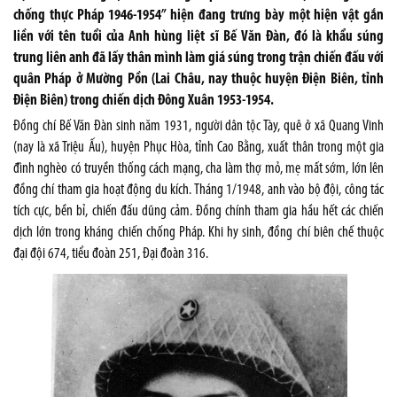
chống thực Pháp 1946-1954” hiện đang trưng bày một hiện vật gắn
liền với tên tuổi của Anh hùng liệt sĩ Bế Văn Đàn, đó là khẩu súng
trung liên anh đã lấy thân mình làm giá súng trong trận chiến đấu với
quân Pháp ở Mường Pồn (Lai Châu, nay thuộc huyện Điện Biên, tỉnh
Điện Biên) trong chiến dịch Đông Xuân 1953-1954.
Đồng chí Bế Văn Đàn sinh năm 1931, người dân tộc Tày, quê ở xã Quang Vinh
(nay là xã Triệu Ấu), huyện Phục Hòa, tỉnh Cao Bằng, xuất thân trong một gia
đình nghèo có truyền thống cách mạng, cha làm thợ mỏ, mẹ mất sớm, lớn lên
đồng chí tham gia hoạt động du kích. Tháng 1/1948, anh vào bộ đội, công tác
tích cực, bền bỉ, chiến đấu dũng cảm. Đồng chính tham gia hầu hết các chiến
dịch lớn trong kháng chiến chống Pháp. Khi hy sinh, đồng chí biên chế thuộc
đại đội 674, tiểu đoàn 251, Đại đoàn 316.