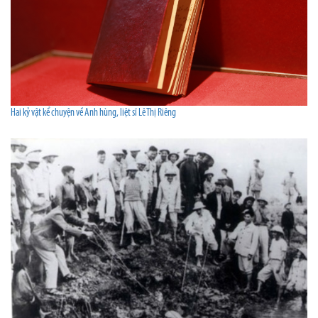
Hai kỷ vật kể chuyện về Anh hùng, liệt sĩ Lê Thị Riêng