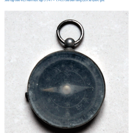
Sưu tập Báo Việt Nam độc lập (1941 – 1945) của Bảo tàng Lịch sử Quốc gia.