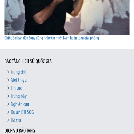
Chiếc đài bán dẫn Sony dùng nghe tin miền Nam hoàn toàn giải phóng
BẢO TÀNG LỊCH SỬ QUỐC GIA
Trang chủ
Giới thiệu
Tin tức
Trưng bày
Nghiên cứu
Dự án BTLSQG
Hỗ trợ
DỊCH VỤ BẢO TÀNG