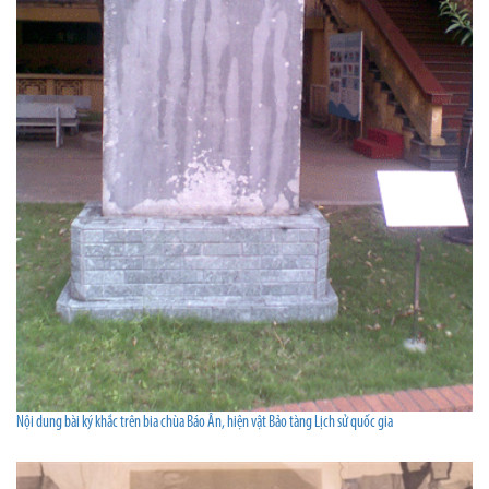
Nội dung bài ký khắc trên bia chùa Báo Ân, hiện vật Bảo tàng Lịch sử quốc gia