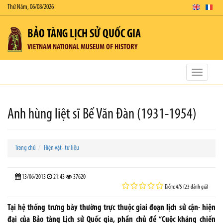
Thứ Năm, 06/08/2026
BẢO TÀNG LỊCH SỬ QUỐC GIA
VIETNAM NATIONAL MUSEUM OF HISTORY
Toggle
navigatio
Anh hùng liệt sĩ Bế Văn Đàn (1931-1954)
Trang chủ
Hiện vật- tư liệu
13/06/2013
21:43
37620
Điểm: 4/5 (23 đánh giá)
Tại hệ thống trưng bày thường trực thuộc giai đoạn lịch sử cận- hiện
đại của Bảo tàng Lịch sử Quốc gia, phần chủ đề “Cuộc kháng chiến