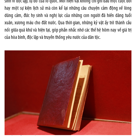
sinh vì độc lập, tự do của Tổ quốc. Mỗi hiện vật không chỉ ghi dấu một cuộc đời
hay một sự kiện lịch sử mà còn kể lại những câu chuyện cảm động về lòng
dũng cảm, đức hy sinh và nghị lực của những con người đã hiến dâng tuổi
xuân, xương máu cho đất nước. Qua thời gian, những kỷ vật ấy trở thành cầu
nối giữa quá khứ và hiện tại, góp phần nhắc nhớ các thế hệ hôm nay về giá trị
của hòa bình, độc lập và truyền thống yêu nước của dân tộc.