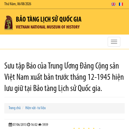
Thứ Năm, 06/08/2026
BẢO TÀNG LỊCH SỬ QUỐC GIA
VIETNAM NATIONAL MUSEUM OF HISTORY
Toggle
navigatio
Sưu tập Báo của Trung Ương Đảng Cộng sản
Việt Nam xuất bản trước tháng 12-1945 hiện
lưu giữ tại Bảo tàng Lịch sử Quốc gia.
Trang chủ
Hiện vật- tư liệu
07/06/2013
16:02
5939