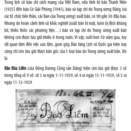
Trong lịch sử báo chí cách mạng của Việt Nam, nếu tính từ báo Thanh Niên
(1925) đến báo Cờ Giải Phóng (1945), báo và tạp chí do Trung ương Đảng (và
các tổ chức tiền thân, các Ban của Trung ương) xuất bản, có tới gần 30 đầu báo.
Nhưng do hoàn cảnh lịnh sử khắc nghiệt (xuất bản bí mật, luôn bị địch khủng
bố, thiếu thốn các phương tiện…) báo và tạp chí do Trung ương xuất bản
không còn được lưu giữ nhiều ở trong nước. Vì vậy, suốt hơn 50 năm qua, tuy
rất quan tâm đến việc sưu tầm, gom góp, Bảo tàng Lịch sử Quốc gia hiện nay
cũng chỉ còn lưu giữ được bản gốc của 5 loại báo do Trung ương xuất bản. Đó
là:
Báo Búa Liềm
(của Đông Dương Cộng sản Đảng) hiện còn lưu giữ được 3 số
trong tổng số 9 số: số 3 ra ngày 1-11-1929, số 4 ra ngày 15-11-1929, số 5 ra
ngày 11-12-1929