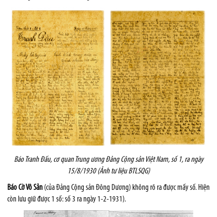
Báo Tranh Đấu, cơ quan Trung ương Đảng Cộng sản Việt
Nam
, số 1, ra ngày
15/8/1930 (Ảnh tư liệu BTLSQG)
Báo Cờ Vô Sản
(của Đảng Cộng sản Đông Dương) không rõ ra được mấy số. Hiện
còn lưu giữ được 1 số: số 3 ra ngày 1-2-1931).