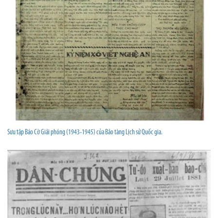
Sưu tập Báo Cờ Giải phóng (1943-1945) của Bảo tàng Lịch sử Quốc gia.