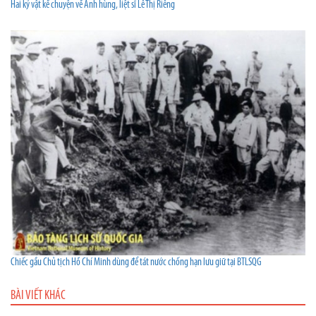
Hai kỷ vật kể chuyện về Anh hùng, liệt sĩ Lê Thị Riêng
Chiếc gầu Chủ tịch Hồ Chí Minh dùng để tát nước chống hạn lưu giữ tại BTLSQG
BÀI VIẾT KHÁC