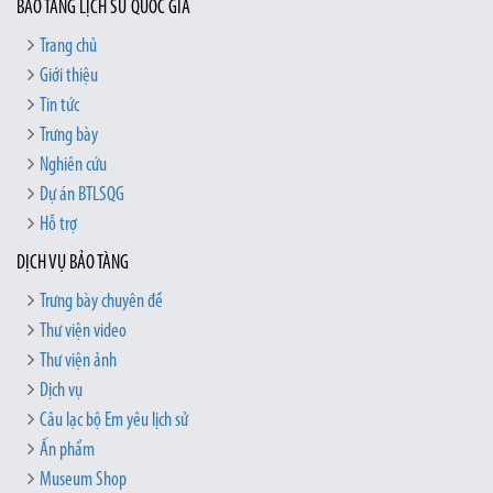
BẢO TÀNG LỊCH SỬ QUỐC GIA
Trang chủ
Giới thiệu
Tin tức
Trưng bày
Nghiên cứu
Dự án BTLSQG
Hỗ trợ
DỊCH VỤ BẢO TÀNG
Trưng bày chuyên đề
Thư viện video
Thư viện ảnh
Dịch vụ
Câu lạc bộ Em yêu lịch sử
Ấn phẩm
Museum Shop