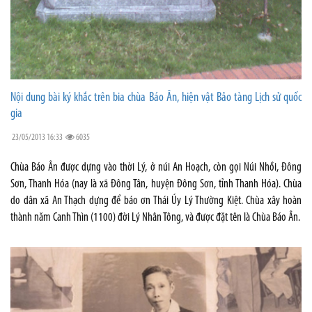
Nội dung bài ký khắc trên bia chùa Báo Ân, hiện vật Bảo tàng Lịch sử quốc
gia
23/05/2013 16:33
6035
Chùa Báo Ân được dựng vào thời Lý, ở núi An Hoạch, còn gọi Núi Nhồi, Đông
Sơn, Thanh Hóa (nay là xã Đông Tân, huyện Đông Sơn, tỉnh Thanh Hóa). Chùa
do dân xã An Thạch dựng để báo ơn Thái Úy Lý Thường Kiệt. Chùa xây hoàn
thành năm Canh Thìn (1100) đời Lý Nhân Tông, và được đặt tên là Chùa Báo Ân.