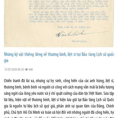
Những kỷ vật thiêng liêng về thương binh, liệt sĩ tại Bảo tàng Lịch sử quốc
gia
31/07/2026 09:24
448
Chiến tranh đã lùi xa, nhưng sự hy sinh, cống hiến của các anh hùng, liệt sĩ,
thương binh, bệnh binh và người có công với cách mạng vẫn mãi là biểu tượng
sáng ngời của lòng yêu nước và ý chí quật cường của dân tộc Việt Nam. Sưu tập
tài liệu, hiện vật về thương binh, liệt sĩ hiện lưu giữ tại Bảo tàng Lịch sử Quốc
gia là nguồn tư liệu lịch sử quý giá, phản ánh sự quan tâm của Đảng, Chính
phủ, Chủ tịch Hồ Chí Minh và toàn xã hội đối với những người đã cống hiến, hy