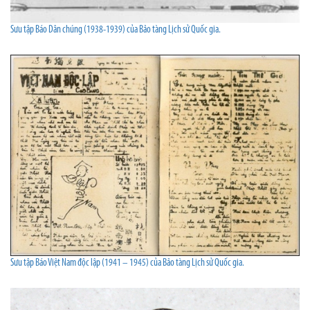
Sưu tập Báo Dân chúng (1938-1939) của Bảo tàng Lịch sử Quốc gia.
Sưu tập Báo Việt Nam độc lập (1941 – 1945) của Bảo tàng Lịch sử Quốc gia.