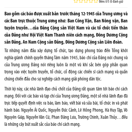
Điểm: 0/5 (0 đánh giá)
Bao gồm các báo được xuất bản trước tháng 12-1945 của Trung ương và
các Ban trực thuộc Trung ương như: Ban Công Vận, Ban Nông vận, Ban
tuyên truyền…của Đảng Cộng sản Việt Nam và các tổ chức tiền thân
của Đảng như Hội Việt Nam Thanh niên cách mạng, Đông Dương Cộng
sản Đảng, An Nam Cộng sản Đảng, Đông Dương Cộng sản Liên đoàn.
Từ những năm đầu xây dựng tổ chức, tạo dựng phong trào đến Tổng khởi
nghĩa giành chính quyền tháng Tám năm 1945, báo chí của Đảng nói chung và
của Trung ương Đảng nói riêng luôn là một vũ khí sắc bén góp phần quan
trọng vào việc tuyên truyền, tổ chức, cổ động các chiến sĩ cách mạng và quần
chúng chiến đấu cho sự nghiệp cách mạng giải phóng dân tộc.
Thời kỳ này, các nhà lãnh đạo chủ chốt của Đảng rất quan tâm tới báo chí cách
mạng. Đối với các báo và tạp chí của Trung ương Đảng, một số nhà lãnh đạo đã
trực tiếp quyết định việc ra báo, làm báo, viết bài và sửa bài, tổ chức in và phát
hành báo. Nguyễn Ái Quốc, Nguyễn Đức Cảnh, Lê Hồng Phong, Hà Huy Tập, Võ
Nguyên Giáp, Nguyễn Văn Cừ, Phan Đăng Lưu, Trường Chinh, Xuân Thủy…đều
là những cây bút xuất sắc của báo chí cách mạng.