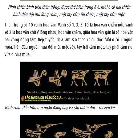
Hình chiến binh trên thân trống, được thể hiện trong 8 ô, mỗi ô có hai chiến
binh đầu đội mũ lông chim, một tay cầm rìu chiến, một tay cầm mộc.
Thân trống có 10 vành hoa văn. Vành số 1, 3, 5, 10 là hoa văn chấm nổi, vành
số 2 là hoa văn chữ V lồng nhau, hoa văn chấm, giữa hoa văn gân lá có hoa văn
hai vòng đồng tâm tiếp tuyến, chia làm 8 ô theo chiều dọc. Mỗi ô có 2 người
múa. Trên đầu người múa đội mũ, mặc váy, tay trái cầm mộc, tay phải cầm rìu,
vừa đi vừa múa.
Hình chim đầu tròn mỏ ngắn đang bay và cặp hươu đực - cái xen kẽ.