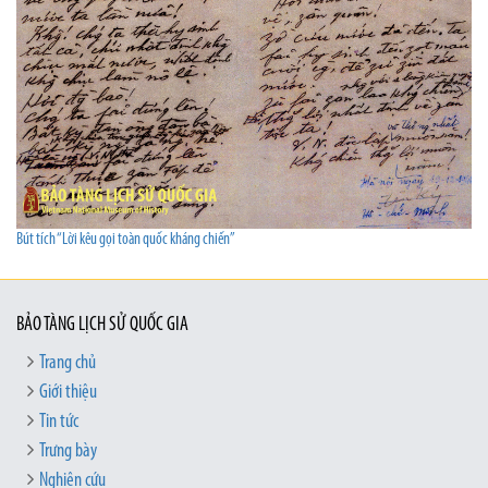
Bút tích “Lời kêu gọi toàn quốc kháng chiến”
BẢO TÀNG LỊCH SỬ QUỐC GIA
Trang chủ
Giới thiệu
Tin tức
Trưng bày
Nghiên cứu