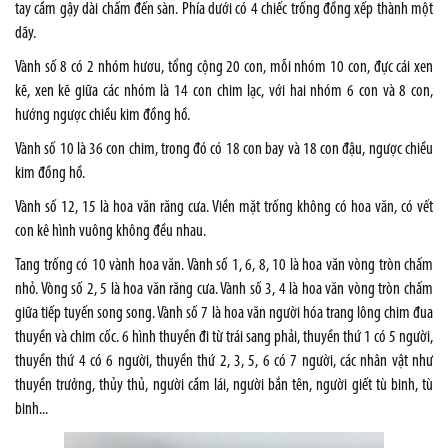
tay cầm gậy dài chấm đến sàn. Phía dưới có 4 chiếc trống đồng xếp thành một
dãy.
Vành số 8 có 2 nhóm hươu, tổng cộng 20 con, mỗi nhóm 10 con, đực cái xen
kẽ, xen kẽ giữa các nhóm là 14 con chim lạc, với hai nhóm 6 con và 8 con,
hướng ngược chiều kim đồng hồ.
Vành số 10 là 36 con chim, trong đó có 18 con bay và 18 con đậu, ngược chiều
kim đồng hồ.
Vành số 12, 15 là hoa văn răng cưa. Viền mặt trống không có hoa văn, có vết
con kê hình vuông không đều nhau.
Tang trống có 10 vành hoa văn. Vành số 1, 6, 8, 10 là hoa văn vòng tròn chấm
nhỏ. Vòng số 2, 5 là hoa văn răng cưa. Vành số 3, 4 là hoa văn vòng tròn chấm
giữa tiếp tuyến song song. Vành số 7 là hoa văn người hóa trang lông chim đua
thuyền và chim cốc. 6 hình thuyền đi từ trái sang phải, thuyền thứ 1 có 5 người,
thuyền thứ 4 có 6 người, thuyền thứ 2, 3, 5, 6 có 7 người, các nhân vật như
thuyền trưởng, thủy thủ, người cầm lái, người bắn tên, người giết tù binh, tù
binh...