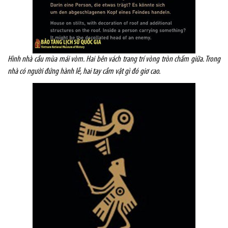
Hình nhà cầu mùa mái vòm. Hai bên vách trang trí vòng tròn chấm giữa. Trong
nhà có người đứng hành lễ, hai tay cầm vật gì đó giơ cao.