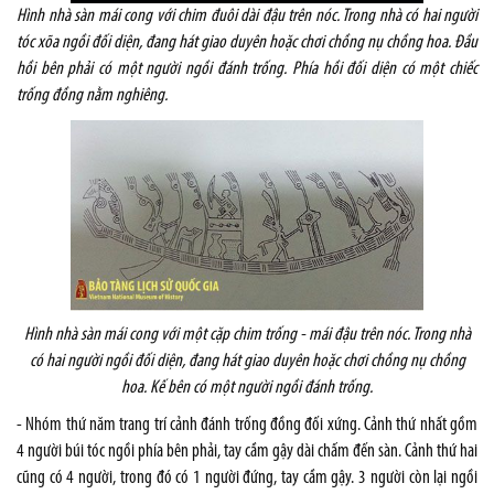
Hình nhà sàn mái cong với chim đuôi dài đậu trên nóc. Trong nhà có hai người
tóc xõa ngồi đối diện, đang hát giao duyên hoặc chơi chồng nụ chồng hoa. Đầu
hồi bên phải có một người ngồi đánh trống. Phía hồi đối diện có một chiếc
trống đồng nằm nghiêng.
Hình nhà sàn mái cong với một cặp chim trống - mái đậu trên nóc. Trong nhà
có hai người ngồi đối diện, đang hát giao duyên hoặc chơi chồng nụ chồng
hoa. Kế bên có một người ngồi đánh trống.
- Nhóm thứ năm trang trí cảnh đánh trống đồng đối xứng. Cảnh thứ nhất gồm
4 người búi tóc ngồi phía bên phải, tay cầm gậy dài chấm đến sàn. Cảnh thứ hai
cũng có 4 người, trong đó có 1 người đứng, tay cầm gậy. 3 người còn lại ngồi