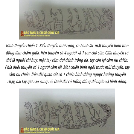
Hình thuyền chiến 1. Kiểu thuyền mũi cong, có bánh lái, mắt thuyền hình tròn
đồng tâm chấm giữa. Trên thuyền có 4 người và 1 con chó săn. Giữa thuyền có
thể là người chỉ huy, một tay cầm dùi đánh trống da, tay còn lại cầm rìu chiến.
Phía đuôi thuyền có 1 người cầm lái. Một chiến binh ngồi trước mũi thuyền, tay
cầm rìu chiến. Trên đài quan sát có 1 chiến binh đứng ngược hướng thuyền
chạy, hai tay giơ cao cung nỏ. Dưới đài có trống đồng để ngửa và bình đồng.