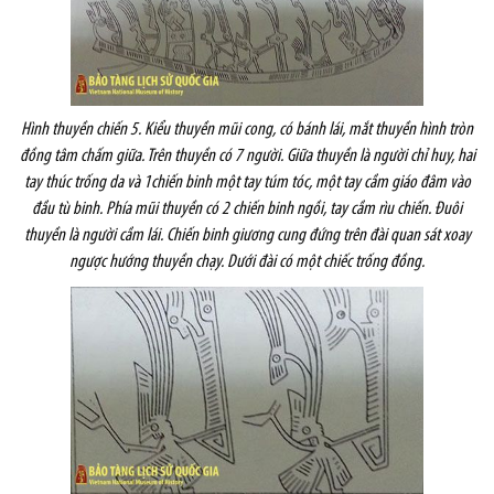
Hình thuyền chiến 5. Kiểu thuyền mũi cong, có bánh lái, mắt thuyền hình tròn
đồng tâm chấm giữa. Trên thuyền có 7 người. Giữa thuyền là người chỉ huy, hai
tay thúc trống da và 1chiến binh một tay túm tóc, một tay cầm giáo đâm vào
đầu tù binh. Phía mũi thuyền có 2 chiến binh ngồi, tay cầm rìu chiến. Đuôi
thuyền là người cầm lái. Chiến binh giương cung đứng trên đài quan sát xoay
ngược hướng thuyền chạy. Dưới đài có một chiếc trống đồng.