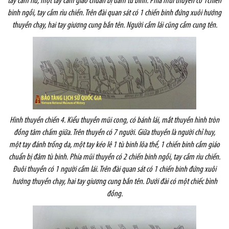
tay cầm rìu, một tay cầm giáo chuẩn bị đâm tù binh. Phía mũi thuyền có 1chiến
binh ngồi, tay cầm rìu chiến. Trên đài quan sát có 1 chiến binh đứng xuôi hướng
thuyền chạy, hai tay giương cung bắn tên. Người cầm lái cũng cầm cung tên.
Hình thuyền chiến 4. Kiểu thuyền mũi cong, có bánh lái, mắt thuyền hình tròn
đồng tâm chấm giữa. Trên thuyền có 7 người. Giữa thuyền là người chỉ huy,
một tay đánh trống da, một tay kéo lê 1 tù binh lõa thể, 1 chiến binh cầm giáo
chuẩn bị đâm tù binh. Phía mũi thuyền có 2 chiến binh ngồi, tay cầm rìu chiến.
Đuôi thuyền có 1 người cầm lái. Trên đài quan sát có 1 chiến binh đứng xuôi
hướng thuyền chạy, hai tay giương cung bắn tên. Dưới đài có một chiếc bình
đồng.