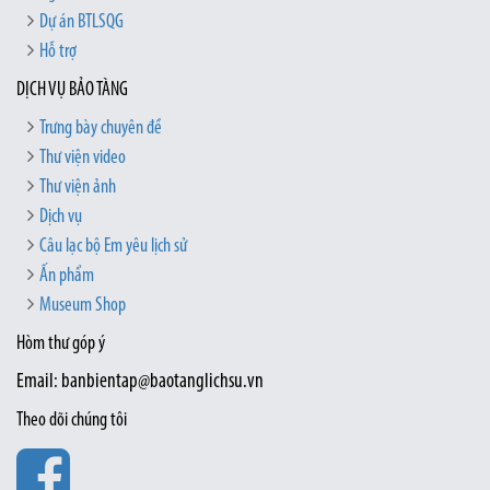
Dự án BTLSQG
Hỗ trợ
DỊCH VỤ BẢO TÀNG
Trưng bày chuyên đề
Thư viện video
Thư viện ảnh
Dịch vụ
Câu lạc bộ Em yêu lịch sử
Ấn phẩm
Museum Shop
Hòm thư góp ý
Email: banbientap@baotanglichsu.vn
Theo dõi chúng tôi