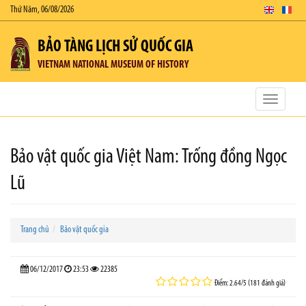
Thứ Năm, 06/08/2026
BẢO TÀNG LỊCH SỬ QUỐC GIA
VIETNAM NATIONAL MUSEUM OF HISTORY
Toggle
navigatio
Bảo vật quốc gia Việt Nam: Trống đồng Ngọc
Lũ
Trang chủ
Bảo vật quốc gia
06/12/2017
23:53
22385
Điểm: 2.64/5 (181 đánh giá)