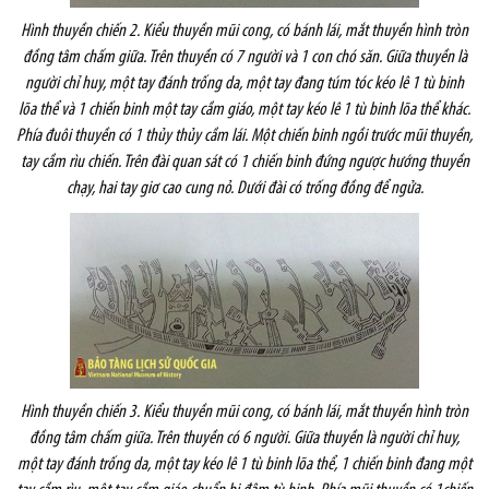
Hình thuyền chiến 2. Kiểu thuyền mũi cong, có bánh lái, mắt thuyền hình tròn
đồng tâm chấm giữa. Trên thuyền có 7 người và 1 con chó săn. Giữa thuyền là
người chỉ huy, một tay đánh trống da, một tay đang túm tóc kéo lê 1 tù binh
lõa thể và 1 chiến binh một tay cầm giáo, một tay kéo lê 1 tù binh lõa thể khác.
Phía đuôi thuyền có 1 thủy thủy cầm lái. Một chiến binh ngồi trước mũi thuyền,
tay cầm rìu chiến. Trên đài quan sát có 1 chiến binh đứng ngược hướng thuyền
chạy, hai tay giơ cao cung nỏ. Dưới đài có trống đồng để ngửa.
Hình thuyền chiến 3. Kiểu thuyền mũi cong, có bánh lái, mắt thuyền hình tròn
đồng tâm chấm giữa. Trên thuyền có 6 người. Giữa thuyền là người chỉ huy,
một tay đánh trống da, một tay kéo lê 1 tù binh lõa thể, 1 chiến binh đang một