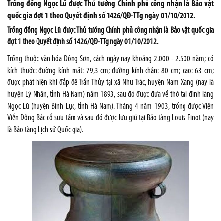
Trống đồng Ngọc Lũ được Thủ tướng Chính phủ công nhận là Bảo vật
quốc gia đợt 1 theo Quyết định số 1426/QĐ-TTg ngày 01/10/2012.
Trống đồng Ngọc Lũ được Thủ tướng Chính phủ công nhận là Bảo vật quốc gia
đợt 1 theo Quyết định số 1426/QĐ-TTg ngày 01/10/2012.
Trống thuộc văn hóa Đông Sơn, cách ngày nay khoảng 2.000 - 2.500 năm; có
kích thước: đường kính mặt: 79,3 cm; đường kính chân: 80 cm; cao: 63 cm;
được phát hiện khi đắp đê Trần Thủy tại xã Như Trác, huyện Nam Xang (nay là
huyện Lý Nhân, tỉnh Hà Nam) năm 1893, sau đó được đưa về thờ tại đình làng
Ngọc Lũ (huyện Bình Lục, tỉnh Hà Nam). Tháng 4 năm 1903, trống được Viện
Viễn Đông Bác cổ sưu tầm và sau đó được lưu giữ tại Bảo tàng Louis Finot (nay
là Bảo tàng Lịch sử Quốc gia).