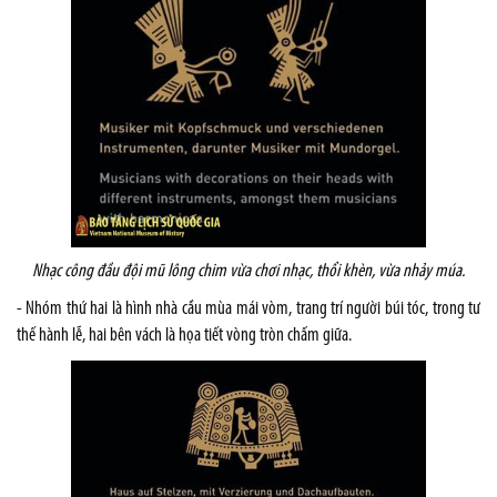
Nhạc công đầu đội mũ lông chim vừa chơi nhạc, thổi khèn, vừa nhảy múa.
- Nhóm thứ hai là hình nhà cầu mùa mái vòm, trang trí người búi tóc, trong tư
thế hành lễ, hai bên vách là họa tiết vòng tròn chấm giữa.