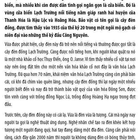
biển, mà nhiều khi còn được dân tình gọi ngắn gọn là cửa biển. Đó là
vùng cửa biển Lạch Trường nổi tiếng nằm giáp ranh hai huyện của
Thanh Hóa là Hậu Lộc và Hoằng Hóa. Bảo vật có tên gọi là cây đèn
đồng, được tìm thấy vào 1935 của thế kỷ 20 trong một ngôi mộ gạch có
niên đại vào những thế kỷ đầu Công Nguyên.
Vừa được phát hiện, cây đèn này đã trở nên nổi tiếng và thường được gọi tắt là
cây đèn đồng Lạch Trường. Càng được nổi tiếng hơn, khi người khai quật ra nó
là một nhà khảo cổ học Thụy Điển, ông O. Janse. Vì tìm thấy nhiều cổ vật tại nơi
này nên ông đặt tên cho một nền văn hóa khảo cổ nơi đây là văn hóa Lạch
Trường. Đã qua hơn 70 năm, khái niệm văn hóa Lạch Trường cũng còn phải bàn
cãi, có khi đã chìm vào quên lãng, nhưng cây đèn đồng thì lại ngày một nhiều
người biết đến và nay đã trở thành bảo vật quý của văn hóa Đông Sơn, được
tôn vinh cùng với trống đồng Ngọc Lũ, trống đồng Hoàng Hạ ngay trong đợt
đầu.
Trước tiên, cây đèn đồng này có cái lạ. Vừa là đèn vừa là tượng. Cái mà ngày nay
người ta gọi là nghệ thuật ứng dụng. Nghệ nhân chế tạo ra đèn khéo kết hợp
tượng một người đang quỳ, hai tay đang dâng một đĩa đèn. Cũng cần phải nói
rằng, cách đây gần 2000 năm thì người ta không dùng đèn có bóng thủy tinh,