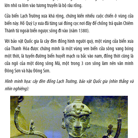
lớn nhô ra lõm vào tương truyền là bộ râu rồng.
Cửa biển Lạch Trường xưa khá rộng, chứng kiến nhiều cuộc chiến ở vùng cửa
biển này. Hồ Quý Ly xưa đã từng sai đóng cọc nơi đây để chống trả quân Chiêm
Thành từ ngoài biển ngược sông đi vào (năm 1380).
Với bảo vật Quốc gia là cây đèn đồng hình người quỳ, một vùng cửa biển xưa
của Thanh Hóa được chứng minh là một vùng ven biển cửa sông vang bóng
một thời, là tuyến đường biển huyết mạch ra bắc vào nam, đồng thời cũng là
cửa ngõ của một dòng sông Mã, một trong 3 con sông làm nên văn minh
Đông Sơn và hậu Đông Sơn.
Hình minh họa: cây đèn đồng Lạch Trường, bảo vật Quốc gia (nhìn thẳng và
nhìn nghiêng):