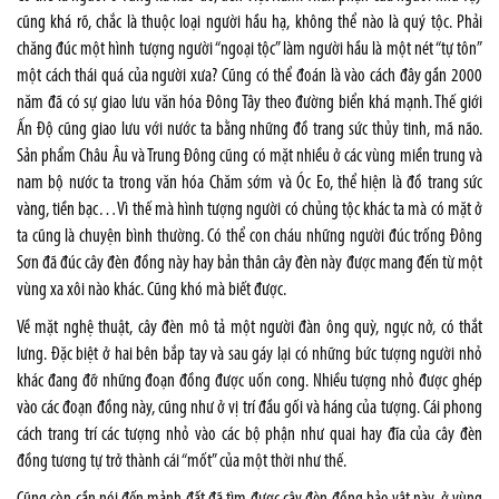
cũng khá rõ, chắc là thuộc loại người hầu hạ, không thể nào là quý tộc. Phải
chăng đúc một hình tượng người “ngoại tộc” làm người hầu là một nét “tự tôn”
một cách thái quá của người xưa? Cũng có thể đoán là vào cách đây gần 2000
năm đã có sự giao lưu văn hóa Đông Tây theo đường biển khá mạnh. Thế giới
Ấn Độ cũng giao lưu với nước ta bằng những đồ trang sức thủy tinh, mã não.
Sản phẩm Châu Âu và Trung Đông cũng có mặt nhiều ở các vùng miền trung và
nam bộ nước ta trong văn hóa Chăm sớm và Óc Eo, thể hiện là đồ trang sức
vàng, tiền bạc…Vì thế mà hình tượng người có chủng tộc khác ta mà có mặt ở
ta cũng là chuyện bình thường. Có thể con cháu những người đúc trống Đông
Sơn đã đúc cây đèn đồng này hay bản thân cây đèn này được mang đến từ một
vùng xa xôi nào khác. Cũng khó mà biết được.
Về mặt nghệ thuật, cây đèn mô tả một người đàn ông quỳ, ngực nở, có thắt
lưng. Đặc biệt ở hai bên bắp tay và sau gáy lại có những bức tượng người nhỏ
khác đang đỡ những đoạn đồng được uốn cong. Nhiều tượng nhỏ được ghép
vào các đoạn đồng này, cũng như ở vị trí đầu gối và háng của tượng. Cái phong
cách trang trí các tượng nhỏ vào các bộ phận như quai hay đĩa của cây đèn
đồng tương tự trở thành cái “mốt” của một thời như thế.