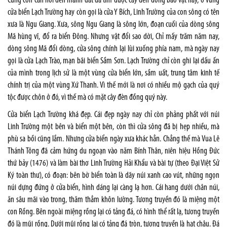
Cũng còn cần nói đến mảnh đất đã tìm được cây đèn đồng bảo vật này, ở vùng
cửa biển Lạch Trường hay còn gọi là cửa Y Bích, Linh Trường của con sông có tên
xưa là Ngu Giang. Xưa, sông Ngu Giang là sông lớn, đoạn cuối của dòng sông
Mã hùng vĩ, đổ ra biển Đông. Nhưng vật đổi sao dời, Chỉ mấy trăm năm nay,
dòng sông Mã đổi dòng, cửa sông chính lại lùi xuống phía nam, mà ngày nay
gọi là cửa Lạch Trào, mạn bãi biển Sầm Sơn. Lạch Trường chỉ còn ghi lại dấu ấn
của mình trong lịch sử là một vùng cửa biển lớn, sầm uất, trung tâm kinh tế
chính trị của một vùng Xứ Thanh. Vì thế mới là nơi có nhiều mộ gạch của quý
tộc được chôn ở đó, vì thế mà có mặt cây đèn đồng quý này.
Cửa biển Lạch Trường khá đẹp. Cái đẹp ngày nay chỉ còn phảng phất với núi
Linh Trường một bên và biển một bên, còn thì cửa sông đã bị hẹp nhiều, mà
phù sa bồi cũng lắm. Nhưng cửa biển ngày xưa khác hẳn. Chẳng thế mà Vua Lê
Thánh Tông đã cảm hứng du ngoạn vào năm Bính Thân, niên hiệu Hồng Đức
thứ bảy (1476) và làm bài thơ Linh Trường Hải Khẩu và bài tự (theo Đại Việt Sử
Ký toàn thư), có đoạn: bên bờ biển toàn là dãy núi xanh cao vút, những ngọn
núi dựng đứng ở cửa biển, hình dáng lại càng lạ hơn. Cái hang dưới chân núi,
ăn sâu mãi vào trong, thăm thẳm khôn lường. Tương truyền đó là miệng một
con Rồng. Bên ngoài miệng rồng lại có tảng đá, có hình thể rất lạ, tương truyền
đó là mũi rồng. Dưới mũi rồng lại có tảng đá tròn, tương truyền là hạt châu. Đá