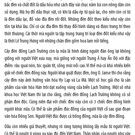
bấc đèn và chất đốt là dầu hỏa như cách đây vài chục năm bà con nông dân còn
sử dụng. Mà họ đổ dầu thực vật, có khi là dầu ép từ quả lạc, cho nên còn có từ
là đèn dầu lạc, đổ vào đĩa đèn rồi đốt. Những đèn đốt theo kiểu như vậy còn
tồn tại khá lâu. Chỉ có các đĩa đèn thì thay đổi hình dáng và được trang trí theo
thời thượng. Cái thời mà người ta tập trung trang trí loại đèn đốt kiểu như vậy
là thời Lê Trung Hưng với những chân đèn gốm hoa lam nổi tiếng.
Cây đèn đồng Lạch Trường còn lạ nữa là hình dáng người đàn ông lại không
giống với người Việt xưa nay, mà giống với người Trung Á hay Ấn Độ với đặc
điểm: râu quai nón, tóc quăn tít, sống mũi nổi cao. Vì thế mà có khá nhiều kiến
giải về chiếc đèn đồng này. Người khai quật được đèn, ông O. Janse thì cho rằng
cây đèn này ảnh hưởng văn hóa Hy Lạp và La Mã. Một số học giả cho là sản
phẩm của văn hóa Hán trôi dạt xuống vùng cửa biển Lạch Trường. Một số nhà
khoa học Việt Nam thì lại cho rằng, chiếc đèn đồng Lạch Trường không có số
phận đơn độc. Cùng niên đại với chiếc đèn này còn có 3 chiếc đèn đồng hình
người khác nữa. Có thể là sản phẩm đúc đồng của người Việt cổ sau giai đoạn
văn hóa Đông Sơn. Người Việt đúc được cả trống đồng, nữa là cây đèn đồng.
Dẫu còn nhiều giả thuyết, nhưng rõ ràng tượng không lấy mẫu từ người Việt.
Có thể là người ở vùng xa nào đó, đến Việt Nam. Thân phận của người như vậy