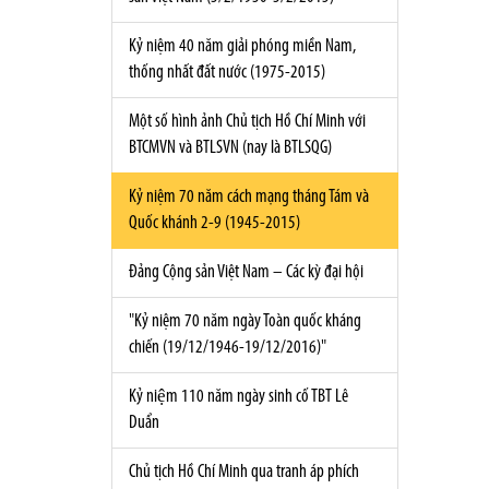
Kỷ niệm 40 năm giải phóng miền Nam,
thống nhất đất nước (1975-2015)
Một số hình ảnh Chủ tịch Hồ Chí Minh với
BTCMVN và BTLSVN (nay là BTLSQG)
Kỷ niệm 70 năm cách mạng tháng Tám và
Quốc khánh 2-9 (1945-2015)
Đảng Cộng sản Việt Nam – Các kỳ đại hội
"Kỷ niệm 70 năm ngày Toàn quốc kháng
chiến (19/12/1946-19/12/2016)"
Kỷ niệm 110 năm ngày sinh cố TBT Lê
Duẩn
Chủ tịch Hồ Chí Minh qua tranh áp phích