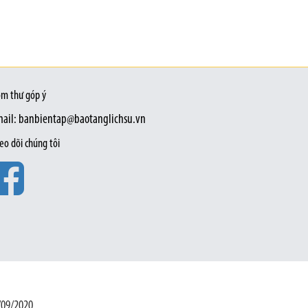
m thư góp ý
ail: banbientap@baotanglichsu.vn
eo dõi chúng tôi
/09/2020