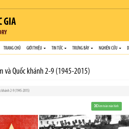
C GIA
ORY
TRANG CHỦ
GIỚI THIỆU
TIN TỨC
TRƯNG BÀY
NGHIÊN CỨU
D
m và Quốc khánh 2-9 (1945-2015)
 khánh 2-9 (1945-2015)
Xem toàn màn hình