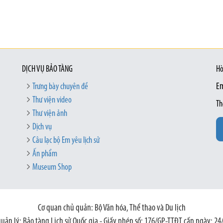
DỊCH VỤ BẢO TÀNG
Hò
Trưng bày chuyên đề
Em
Thư viện video
Th
Thư viện ảnh
Dịch vụ
Câu lạc bộ Em yêu lịch sử
Ấn phẩm
Museum Shop
Cơ quan chủ quản: Bộ Văn hóa, Thể thao và Du lịch
quản lý: Bảo tàng Lịch sử Quốc gia - Giấy phép số: 176/GP-TTĐT cấp ngày: 24