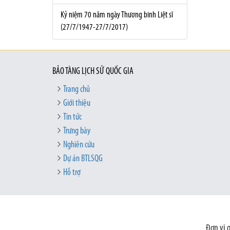
Kỷ niệm 70 năm ngày Thương binh Liệt sĩ
(27/7/1947-27/7/2017)
BẢO TÀNG LỊCH SỬ QUỐC GIA
Trang chủ
Giới thiệu
Tin tức
Trưng bày
Nghiên cứu
Dự án BTLSQG
Hỗ trợ
Đơn vị 