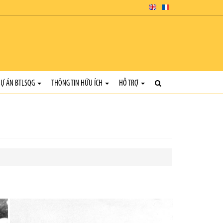
Ự ÁN BTLSQG
THÔNG TIN HỮU ÍCH
HỖ TRỢ