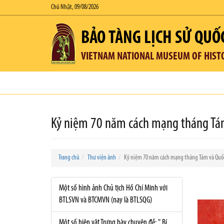
Chủ Nhật, 09/08/2026
BẢO TÀNG LỊCH SỬ QUỐ
VIETNAM NATIONAL MUSEUM OF HIST
Kỷ niệm 70 năm cách mạng tháng Tá
Trang chủ
Thư viện ảnh
Kỷ niệm 70 năm cách mạng tháng Tám và Quốc
Một số hình ảnh Chủ tịch Hồ Chí Minh với
BTLSVN và BTCMVN (nay là BTLSQG)
Một số hiện vật Trưng bày chuyên đề: " Bí