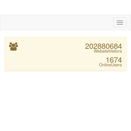
Toggl
Nav
202880684
WebsiteVisitors
1674
OnlineUsers