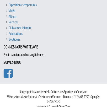
Expositions temporaires
Vidéo
Album
Services
Club aimer lhistoire
Publications
Boutiques
DONNEZ-NOUS VOTRE AVIS
Email: banbientap@baotanglichsu.vn
SUIVEZ-NOUS
Copyright © Ministère de la Culture, des Sports et du Tourisme
Webmaster: Musée National d'Histoire du Vietnam - Licence n ° 176/GP-TTĐT cấp ngày:
24/09/2020