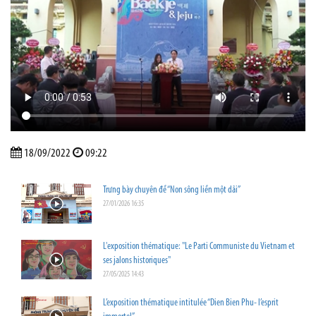
18/09/2022
09:22
Trưng bày chuyên đề “Non sông liền một dải”
27/01/2026 16:35
L'exposition thématique: "Le Parti Communiste du Vietnam et
ses jalons historiques"
27/05/2025 14:43
L’exposition thématique intitulée “Dien Bien Phu- l’esprit