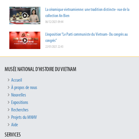
La céramique vietnamienne: une tradition distincte- vue de la
collection An Bien
06/12/2021 09:44
L’exposition “Le Parti communiste du Vietnam- Du congrès au
congrès”
22/01/2021 22:43
MUSÉE NATIONAL D’HISTOIRE DU VIETNAM
Accueil
À propos de nous
Nouvelles
Expositions
Recherches
Projets du MNHV
Aide
SERVICES