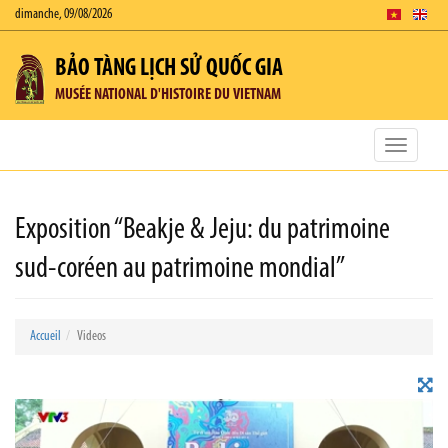
dimanche, 09/08/2026
BẢO TÀNG LỊCH SỬ QUỐC GIA
MUSÉE NATIONAL D'HISTOIRE DU VIETNAM
Toggle
navigatio
Exposition “Beakje & Jeju: du patrimoine
sud-coréen au patrimoine mondial”
Accueil
Videos