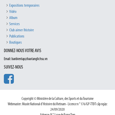
Expositions temporaires
Vidéo
Album
Services
Club aimer lhistoire
Publications
Boutiques
DONNEZ-NOUS VOTRE AVIS
Email: banbientap@baotanglichsu.vn
SUIVEZ-NOUS
Copyright © Ministère de la Culture, des Sports et du Tourisme
Webmaster: Musée National d'Histoire du Vietnam - Licence n ° 176/GP-TTĐT cấp ngày:
24/09/2020