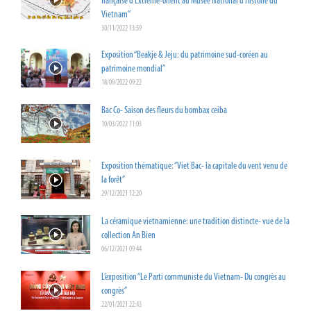
française d’Extrême-orient au Musée National d’Histoire du
Vietnam”
30/11/2022 13:59
Exposition “Beakje & Jeju: du patrimoine sud-coréen au
patrimoine mondial”
18/09/2022 09:22
Bac Co- Saison des fleurs du bombax ceiba
10/03/2022 11:03
Exposition thématique: “Viet Bac- la capitale du vent venu de
la forêt”
29/12/2021 12:20
La céramique vietnamienne: une tradition distincte- vue de la
collection An Bien
06/12/2021 09:44
L’exposition “Le Parti communiste du Vietnam- Du congrès au
congrès”
22/01/2021 22:43