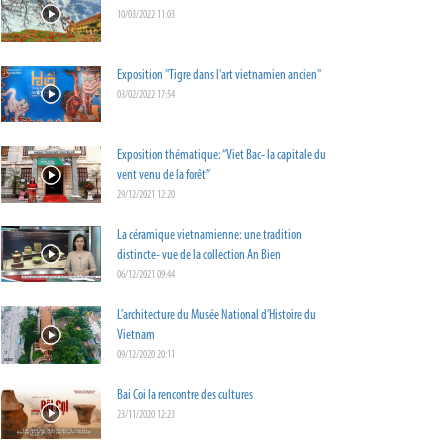
10/03/2022 11:03
Exposition "Tigre dans l'art vietnamien ancien"
03/02/2022 17:54
Exposition thématique: “Viet Bac- la capitale du
vent venu de la forêt”
29/12/2021 12:20
La céramique vietnamienne: une tradition
distincte- vue de la collection An Bien
06/12/2021 09:44
L’architecture du Musée National d’Histoire du
Vietnam
09/12/2020 20:11
Bai Coi la rencontre des cultures
23/11/2020 12:23