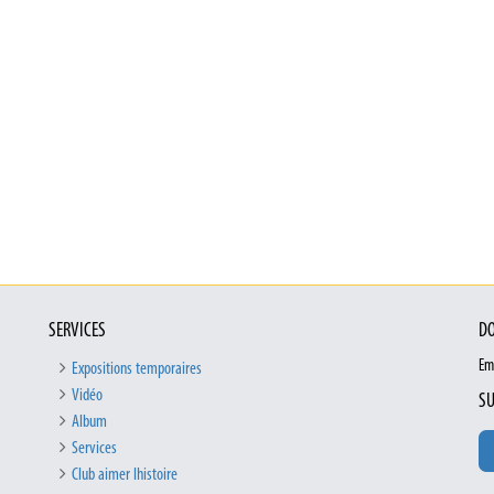
SERVICES
DO
Em
Expositions temporaires
Vidéo
SU
Album
Services
Club aimer lhistoire