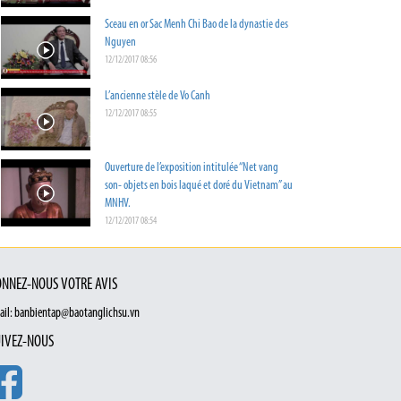
Sceau en or Sac Menh Chi Bao de la dynastie des
Nguyen
12/12/2017 08:56
L’ancienne stèle de Vo Canh
12/12/2017 08:55
Ouverture de l’exposition intitulée “Net vang
son- objets en bois laqué et doré du Vietnam” au
MNHV.
12/12/2017 08:54
NNEZ-NOUS VOTRE AVIS
ail: banbientap@baotanglichsu.vn
IVEZ-NOUS