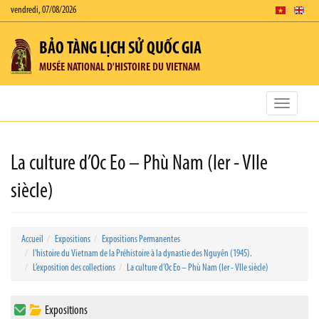
vendredi, 07/08/2026
BẢO TÀNG LỊCH SỬ QUỐC GIA
MUSÉE NATIONAL D'HISTOIRE DU VIETNAM
Toggle
navigatio
La culture d’Oc Eo – Phù Nam (Ier - VIIe
siècle)
Accueil
Expositions
Expositions Permanentes
l'histoire du Vietnam de la Préhistoire à la dynastie des Nguyên (1945).
L’exposition des collections
La culture d’Oc Eo – Phù Nam (Ier - VIIe siècle)
Expositions