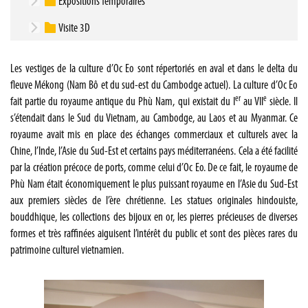
Expositions Temporaires
Visite 3D
Les vestiges de la culture d’Oc Eo sont répertoriés en aval et dans le delta du
fleuve Mékong (Nam Bô et du sud-est du Cambodge actuel). La culture d’Oc Eo
er
e
fait partie du royaume antique du Phù Nam, qui existait du I
au VII
siècle. Il
s’étendait dans le Sud du Vietnam, au Cambodge, au Laos et au Myanmar. Ce
royaume avait mis en place des échanges commerciaux et culturels avec la
Chine, l’Inde, l’Asie du Sud-Est et certains pays méditerranéens. Cela a été facilité
par la création précoce de ports, comme celui d’Oc Eo. De ce fait, le royaume de
Phù Nam était économiquement le plus puissant royaume en l’Asie du Sud-Est
aux premiers siècles de l’ère chrétienne. Les statues originales hindouiste,
bouddhique, les collections des bijoux en or, les pierres précieuses de diverses
formes et très raffinées aiguisent l’intérêt du public et sont des pièces rares du
patrimoine culturel vietnamien.