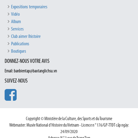
Expositions temporaires
Vidéo
Album
Services
Club aimer lhistoire
Publications
Boutiques
DONNEZ-NOUS VOTRE AVIS
Email: banbientap@baotanglichsu.vn
SUIVEZ-NOUS
Copyright © Ministère de la Culture, des Sports et du Tourisme
Webmaster: Musée National d'Histoire du Vietnam - Licence n ° 176/GP-TTĐT cấp ngày:
24/09/2020