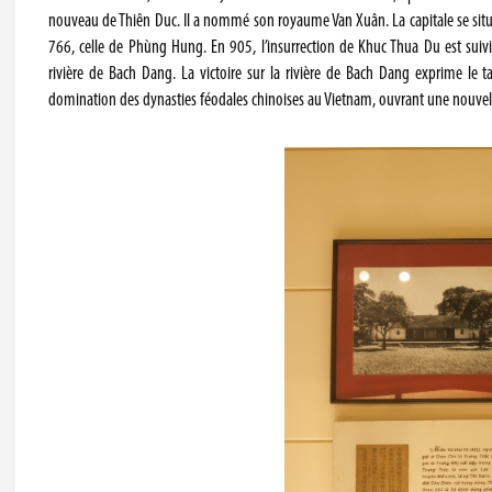
nouveau de Thiên Duc. Il a nommé son royaume Van Xuân. La capitale se situai
766, celle de Phùng Hung. En 905, l’insurrection de Khuc Thua Du est suivi
rivière de Bach Dang. La victoire sur la rivière de Bach Dang exprime le 
domination des dynasties féodales chinoises au Vietnam, ouvrant une nouvelle