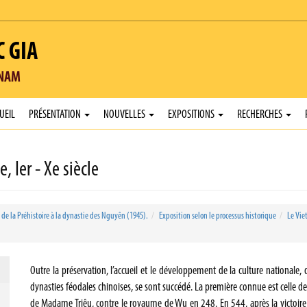
C GIA
TNAM
UEIL
PRÉSENTATION
NOUVELLES
EXPOSITIONS
RECHERCHES
, Ier - Xe siècle
 de la Préhistoire à la dynastie des Nguyên (1945).
Exposition selon le processus historique
Le Vie
Outre la préservation, l’accueil et le développement de la culture nationale
dynasties féodales chinoises, se sont succédé. La première connue est celle des
de Madame Triêu, contre le royaume de Wu en 248. En 544, après la victoire de