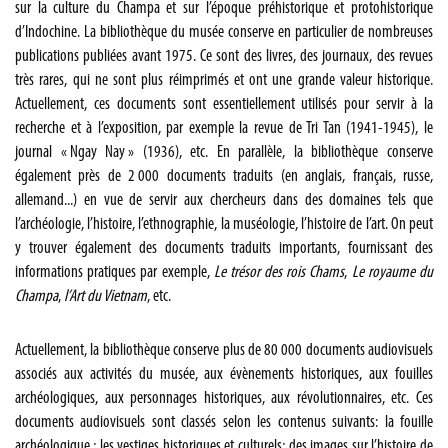
sur la culture du Champa et sur l’époque préhistorique et protohistorique
d’Indochine. La bibliothèque du musée conserve en particulier de nombreuses
publications publiées avant 1975. Ce sont des livres, des journaux, des revues
très rares, qui ne sont plus réimprimés et ont une grande valeur historique.
Actuellement, ces documents sont essentiellement utilisés pour servir à la
recherche et à l’exposition, par exemple la revue de Tri Tan (1941-1945), le
journal « Ngay Nay » (1936), etc. En parallèle, la bibliothèque conserve
également près de 2 000 documents traduits (en anglais, français, russe,
allemand...) en vue de servir aux chercheurs dans des domaines tels que
l’archéologie, l’histoire, l’ethnographie, la muséologie, l’histoire de l’art. On peut
y trouver également des documents traduits importants, fournissant des
informations pratiques par exemple,
Le trésor des rois Chams
,
Le royaume du
Champa
,
l’Art du Vietnam
, etc.
Actuellement, la bibliothèque conserve plus de 80 000 documents audiovisuels
associés aux activités du musée, aux évènements historiques, aux fouilles
archéologiques, aux personnages historiques, aux révolutionnaires, etc. Ces
documents audiovisuels sont classés selon les contenus suivants: la fouille
archéologique ; les vestiges historiques et culturels; des images sur l’histoire de