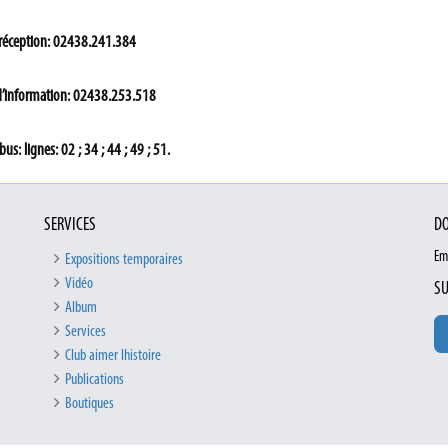
 réception: 02438.241.384
d’information: 02438.253.518
bus: lignes: 02 ; 34 ; 44 ; 49 ; 51.
SERVICES
DO
Em
Expositions temporaires
Vidéo
SU
Album
Services
Club aimer lhistoire
Publications
Boutiques