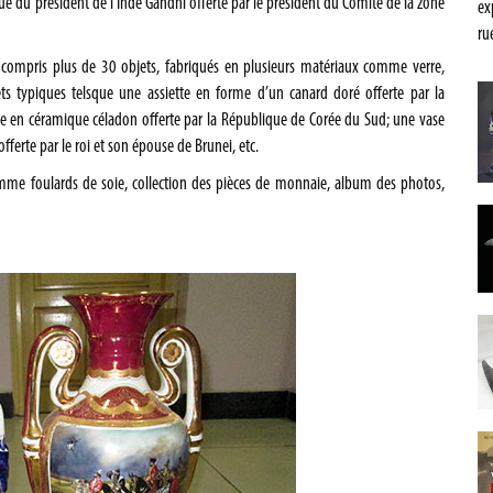
tue du président de l’Inde Gandhi offerte par le président du Comité de la zone
ex
ru
y compris plus de 30 objets, fabriqués en plusieurs matériaux comme verre,
ets typiques telsque une assiette en forme d’un canard doré offerte par la
e en céramique céladon offerte par la République de Corée du Sud; une vase
ferte par le roi et son épouse de Brunei, etc.
omme foulards de soie, collection des pièces de monnaie, album des photos,