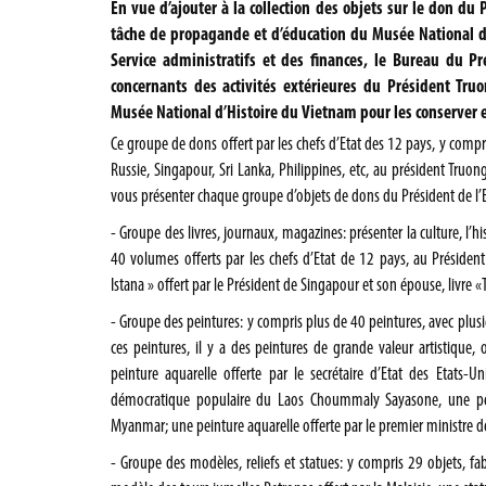
En vue d’ajouter à la collection des objets sur le don du 
tâche de propagande et d’éducation du Musée National d’
Service administratifs et des finances, le Bureau du 
concernants des activités extérieures du Président Tr
Musée National d’Histoire du Vietnam pour les conserver et
Ce groupe de dons offert par les chefs d’Etat des 12 pays, y compr
Russie, Singapour, Sri Lanka, Philippines, etc, au président Truon
vous présenter chaque groupe d’objets de dons du Président de l’Et
- Groupe des livres, journaux, magazines: présenter la culture, l’h
40 volumes offerts par les chefs d’Etat de 12 pays, au Président 
Istana » offert par le Président de Singapour et son épouse, livre «Th
- Groupe des peintures: y compris plus de 40 peintures, avec plusi
ces peintures, il y a des peintures de grande valeur artistique,
peinture aquarelle offerte par le secrétaire d’Etat des Etats-U
démocratique populaire du Laos Choummaly Sayasone, une pein
Myanmar; une peinture aquarelle offerte par le premier ministre de
- Groupe des modèles, reliefs et statues: y compris 29 objets, fa