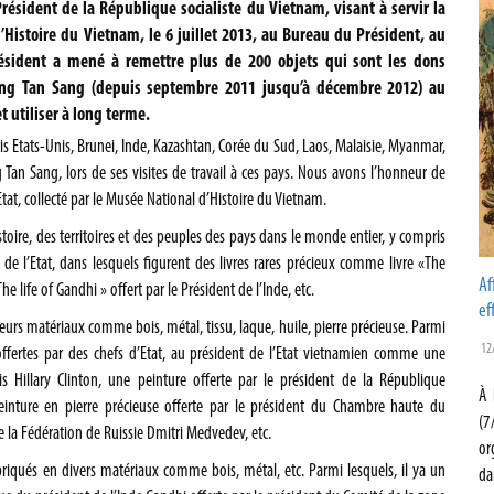
Président de la République socialiste du Vietnam, visant à servir la
Histoire du Vietnam, le 6 juillet 2013, au Bureau du Président, au
Président a mené à remettre plus de 200 objets qui sont les dons
uong Tan Sang (depuis septembre 2011 jusqu’à décembre 2012) au
 utiliser à long terme.
is Etats-Unis, Brunei, Inde, Kazashtan, Corée du Sud, Laos, Malaisie, Myanmar,
g Tan Sang, lors de ses visites de travail à ces pays. Nous avons l’honneur de
at, collecté par le Musée National d’Histoire du Vietnam.
istoire, des territoires et des peuples des pays dans le monde entier, y compris
de l’Etat, dans lesquels figurent des livres rares précieux comme livre «The
Af
e life of Gandhi » offert par le Président de l’Inde, etc.
ef
eurs matériaux comme bois, métal, tissu, laque, huile, pierre précieuse. Parmi
12
 offertes par des chefs d’Etat, au président de l’Etat vietnamien comme une
nis Hillary Clinton, une peinture offerte par le président de la République
À 
ture en pierre précieuse offerte par le président du Chambre haute du
(7
 la Fédération de Ruissie Dmitri Medvedev, etc.
or
briqués en divers matériaux comme bois, métal, etc. Parmi lesquels, il ya un
da