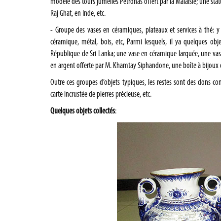
modèle des tours jumelles Petronas offert par la Malaisie; une sta
Raj Ghat, en Inde, etc.
- Groupe des vases en céramiques, plateaux et services à thé: 
céramique, métal, bois, etc, Parmi lesquels, il ya quelques obj
République de Sri Lanka; une vase en céramique larquée, une vas
en argent offerte par M. Khamtay Siphandone, une boîte à bijoux of
Outre ces groupes d’objets typiques, les restes sont des dons c
carte incrustée de pierres précieuse, etc.
Quelques objets collectés
: