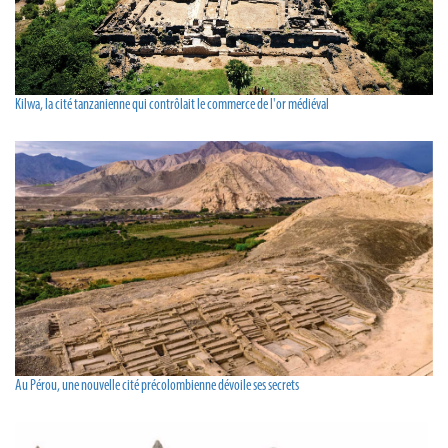
Kilwa, la cité tanzanienne qui contrôlait le commerce de l'or médiéval
Au Pérou, une nouvelle cité précolombienne dévoile ses secrets