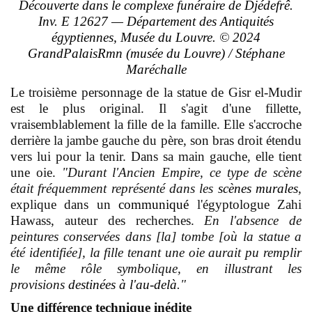
Découverte dans le complexe funéraire de Djédefrê.
Inv. E 12627 — Département des Antiquités
égyptiennes, Musée du Louvre. © 2024
GrandPalaisRmn (musée du Louvre) / Stéphane
Maréchalle
Le troisième personnage de la statue de Gisr el‑Mudir
est le plus original. Il s'agit d'une fillette,
vraisemblablement la fille de la famille. Elle s'accroche
derrière la jambe gauche du père, son bras droit étendu
vers lui pour la tenir. Dans sa main gauche, elle tient
une oie.
"Durant l'Ancien Empire, ce type de scène
était fréquemment représenté dans les
scènes murales
,
explique dans un
communiqué
l'égyptologue Zahi
Hawass, auteur des recherches.
En l'absence de
peintures conservées dans [la] tombe [où la statue a
été identifiée], la fille tenant une oie aurait pu remplir
le même rôle symbolique, en illustrant les
provisions
destinées à l'au-delà
."
Une différence technique inédite