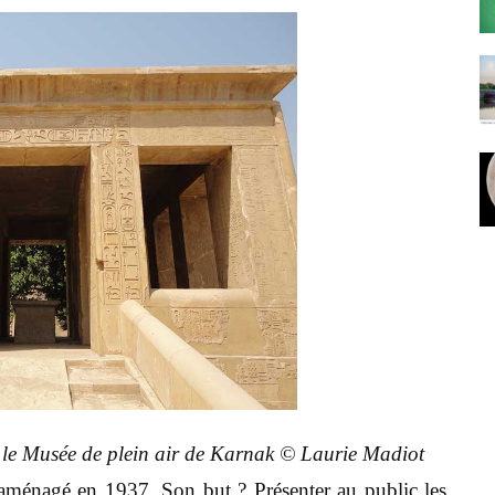
s le Musée de plein air de Karnak © Laurie Madiot
 aménagé en 1937. Son but ? Présenter au public les