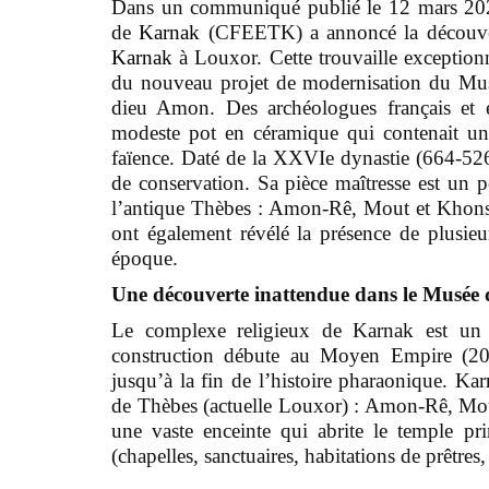
Dans un communiqué publié le 12 mars 202
de
Karnak
(CFEETK) a annoncé la découver
Karnak
à Louxor. Cette trouvaille exceptionn
du nouveau projet de modernisation du Mus
dieu Amon. Des archéologues français et é
modeste pot en céramique qui contenait un
faïence. Daté de la XXVIe dynastie (664-526 a
de conservation. Sa pièce maîtresse est un p
l’antique Thèbes : Amon-Rê, Mout et Khons
ont également révélé la présence de plusie
époque.
Une découverte inattendue dans le Musée 
Le complexe religieux de Karnak est un
construction débute au Moyen Empire (2022
jusqu’à la fin de l’histoire pharaonique. Kar
de Thèbes (actuelle Louxor) : Amon-Rê, Mo
une vaste enceinte qui abrite le temple p
(chapelles, sanctuaires, habitations de prêtres, 