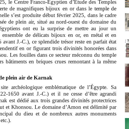
5, le Centre Franco-Égyptien d’Étude des Temples
te de magnifiques bijoux en or dans le
temple de
elle s’est produite début février 2025, dans le cadre
ée de plein air, situé au nord-ouest du domaine du
gyptiens ont eu la surprise de mettre au jour un
 ensemble de délicats bijoux en or, en métal et en
vant J.-C.), ce splendide trésor reste en parfait état
endentif en or figurant trois divinités honorées dans
ou. Les fouilles dans ce secteur méconnu du temple
urs bâtiments en briques crues remontant à la même
de plein air de Karnak
 site archéologique emblématique de
l’Égypte
. Sa
-1650 avant J.-C.) et il ne cesse d’être agrandi
nak est dédié aux trois grandes divinités protectrices
ut et Khonsou. Le domaine d’Amon est délimité par
rincipal du dieu et de nombreux autres monuments
etc.).