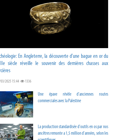
chéologie: En Angleterre, la découverte d’une bague en or du
IIe siècle réveille le souvenir des dernières chasses aux
rcières
/03/2025 15:44
1336
Une épave révèle d'anciennes routes
commerciales avec la Palestine
La production standardisée d'outils en os par nos
ancêtres remonte a 1,5 million d'années, selon les