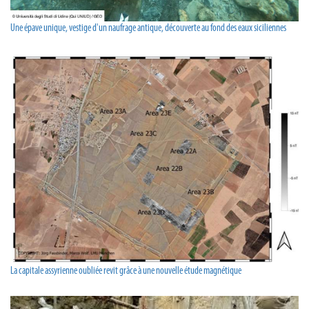
Une épave unique, vestige d'un naufrage antique, découverte au fond des eaux siciliennes
La capitale assyrienne oubliée revit grâce à une nouvelle étude magnétique