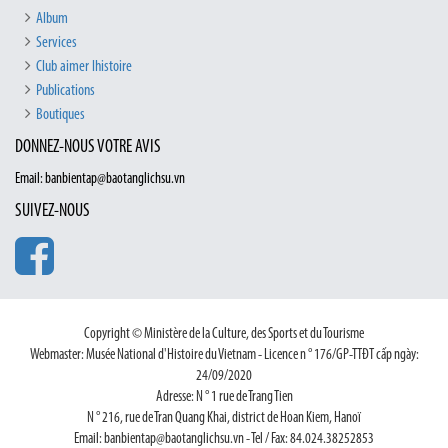
Album
Services
Club aimer lhistoire
Publications
Boutiques
DONNEZ-NOUS VOTRE AVIS
Email: banbientap@baotanglichsu.vn
SUIVEZ-NOUS
Copyright © Ministère de la Culture, des Sports et du Tourisme
Webmaster: Musée National d'Histoire du Vietnam - Licence n ° 176/GP-TTĐT cấp ngày:
24/09/2020
Adresse: N ° 1 rue de Trang Tien
N ° 216, rue de Tran Quang Khai, district de Hoan Kiem, Hanoï
Email: banbientap@baotanglichsu.vn - Tel / Fax: 84.024.38252853