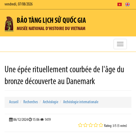
vendredi, 07/08/2026
BẢO TÀNG LỊCH SỬ QUỐC GIA
MUSÉE NATIONAL D'HISTOIRE DU VIETNAM
Toggle
navigatio
Une épée rituellement courbée de l'âge du
bronze découverte au Danemark
Accueil
Recherches
Archéologie
Archéologie internationale
06/12/2024
15:06
1419
Rating: 3/5 (5 votes)