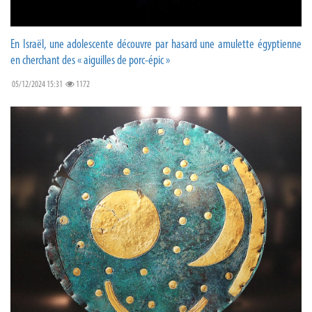
En Israël, une adolescente découvre par hasard une amulette égyptienne
en cherchant des « aiguilles de porc-épic »
05/12/2024 15:31
1172