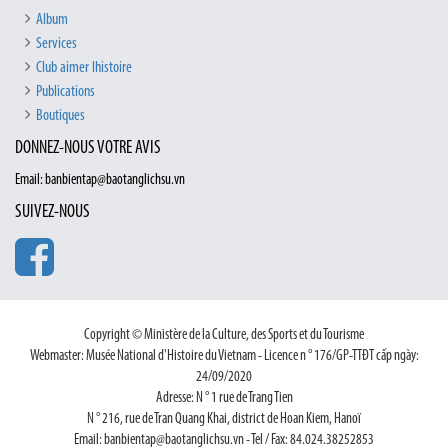
Album
Services
Club aimer lhistoire
Publications
Boutiques
DONNEZ-NOUS VOTRE AVIS
Email: banbientap@baotanglichsu.vn
SUIVEZ-NOUS
Copyright © Ministère de la Culture, des Sports et du Tourisme
Webmaster: Musée National d'Histoire du Vietnam - Licence n ° 176/GP-TTĐT cấp ngày:
24/09/2020
Adresse: N ° 1 rue de Trang Tien
N ° 216, rue de Tran Quang Khai, district de Hoan Kiem, Hanoï
Email: banbientap@baotanglichsu.vn - Tel / Fax: 84.024.38252853