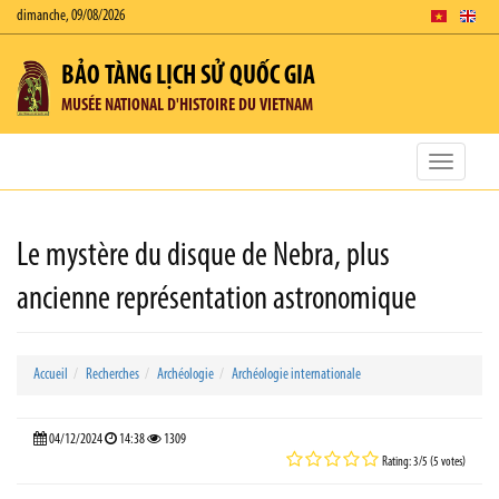
dimanche, 09/08/2026
BẢO TÀNG LỊCH SỬ QUỐC GIA
MUSÉE NATIONAL D'HISTOIRE DU VIETNAM
Toggle
navigatio
Le mystère du disque de Nebra, plus
ancienne représentation astronomique
Accueil
Recherches
Archéologie
Archéologie internationale
04/12/2024
14:38
1309
Rating: 3/5 (5 votes)