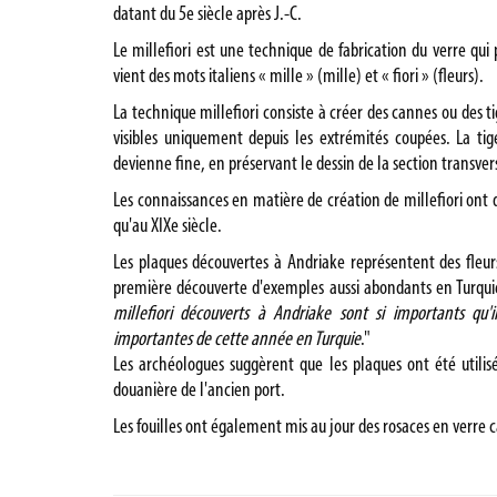
datant du 5e siècle après J.-C.
Le millefiori est une technique de fabrication du verre qui
vient des mots italiens « mille » (mille) et « fiori » (fleurs).
La technique millefiori consiste à créer des cannes ou des 
visibles uniquement depuis les extrémités coupées. La tig
devienne fine, en préservant le dessin de la section transvers
Les connaissances en matière de création de millefiori ont d
qu'au XIXe siècle.
Les plaques découvertes à Andriake représentent des fleurs
première découverte d'exemples aussi abondants en Turquie.
millefiori découverts à Andriake sont si importants qu
importantes de cette année en Turquie
."
Les archéologues suggèrent que les plaques ont été utili
douanière de l'ancien port.
Les fouilles ont également mis au jour des rosaces en verre 