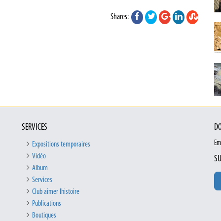
Shares:
SERVICES
DO
Em
Expositions temporaires
Vidéo
SU
Album
Services
Club aimer lhistoire
Publications
Boutiques