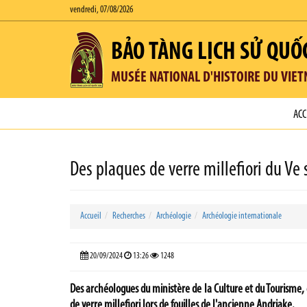
vendredi, 07/08/2026
BẢO TÀNG LỊCH SỬ QUỐ
MUSÉE NATIONAL D'HISTOIRE DU VIE
ACC
Des plaques de verre millefiori du Ve
Accueil
Recherches
Archéologie
Archéologie internationale
20/09/2024
13:26
1248
Des archéologues du ministère de la Culture et du Tourisme, 
de verre millefiori lors de fouilles de l'ancienne
Andriake
.