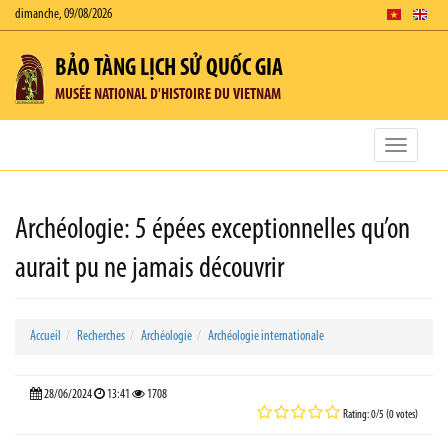
dimanche, 09/08/2026
BẢO TÀNG LỊCH SỬ QUỐC GIA
MUSÉE NATIONAL D'HISTOIRE DU VIETNAM
Toggle
navigatio
Archéologie: 5 épées exceptionnelles qu’on
aurait pu ne jamais découvrir
Accueil
Recherches
Archéologie
Archéologie internationale
28/06/2024
13:41
1708
Rating: 0/5 (0 votes)