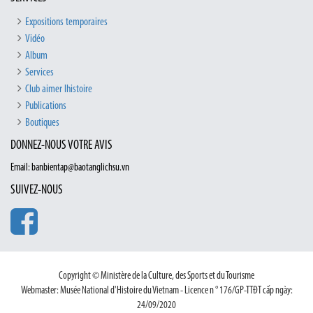
Expositions temporaires
Vidéo
Album
Services
Club aimer lhistoire
Publications
Boutiques
DONNEZ-NOUS VOTRE AVIS
Email: banbientap@baotanglichsu.vn
SUIVEZ-NOUS
Copyright © Ministère de la Culture, des Sports et du Tourisme
Webmaster: Musée National d'Histoire du Vietnam - Licence n ° 176/GP-TTĐT cấp ngày:
24/09/2020