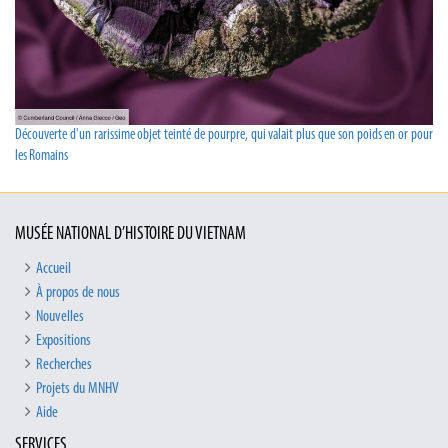
Découverte d'un rarissime objet teinté de pourpre, qui valait plus que son poids en or pour
les Romains
MUSÉE NATIONAL D’HISTOIRE DU VIETNAM
Accueil
À propos de nous
Nouvelles
Expositions
Recherches
Projets du MNHV
Aide
SERVICES