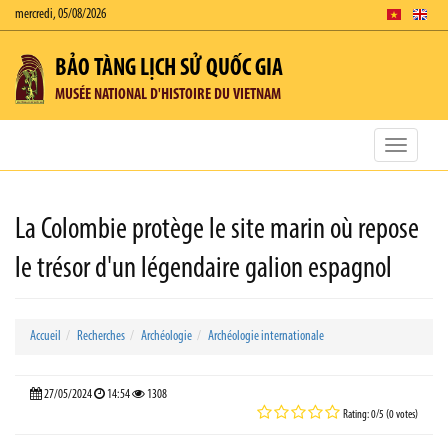
mercredi, 05/08/2026
BẢO TÀNG LỊCH SỬ QUỐC GIA
MUSÉE NATIONAL D'HISTOIRE DU VIETNAM
Toggle
navigatio
La Colombie protège le site marin où repose
le trésor d'un légendaire galion espagnol
Accueil
Recherches
Archéologie
Archéologie internationale
27/05/2024
14:54
1308
Rating: 0/5 (0 votes)