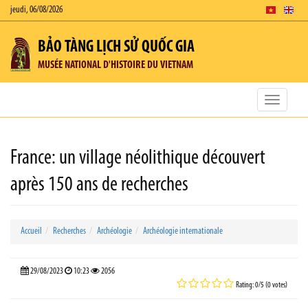
jeudi, 06/08/2026
BẢO TÀNG LỊCH SỬ QUỐC GIA
MUSÉE NATIONAL D'HISTOIRE DU VIETNAM
Toggle
navigatio
France: un village néolithique découvert
après 150 ans de recherches
Accueil
Recherches
Archéologie
Archéologie internationale
29/08/2023
10:23
2056
Rating: 0/5 (0 votes)