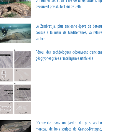
Un tunnel secret de l'ère de la dynastie Khilji
découvert près du fort Siri de Delhi
Le Zambratija, plus ancienne épave de bateau
cousue à la main de Méditerranée, va refaire
surface
Pérou: des archéologues découvrent d’anciens
géoglyphes grâce à l’intelligence artificielle
Découverte dans un jardin du plus ancien
morceau de bois sculpté de Grande-Bretagne,